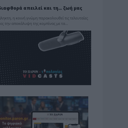
διαφθορά απειλεί και τη… ζωή μας
ληκτη, η κοινή γνώμη παρακολουθεί τις τελευταίες
ες την αποκάλυψη της κο­μπίνας με τα…