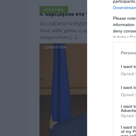
participants
Downstream 
ΠΟΛΙΤΙΚΗ
Λ. Κυρίζογλου στο “Π”: Η αντιμετώπι
Please note
Του ΛΑΖΑΡΟΥ ΚΥΡΙΖΟΓΛΟΥ Προέδρου ΚΕΔΕ, Δη
information 
όπως κάθε χρόνο, η αντιπυρική περίοδος κα
deny consent
αντιμετώπιση […]
in below Go
ΔΗΜΟΤΙΚΑ
Persona
I want t
Opted 
I want t
Opted 
I want 
Advertis
Opted 
I want t
of my P
was col