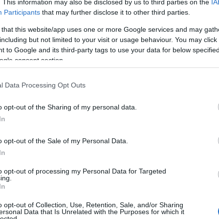
. This information may also be disclosed by us to third parties on the
IA
Participants
that may further disclose it to other third parties.
ση των δασικών πυρκαγιών
 that this website/app uses one or more Google services and may gath
μάρχου Αμπελοκήπων – Μενεμένης Άρχισε και φέτος,
including but not limited to your visit or usage behaviour. You may click 
ι η οργάνωση του κρατικού μηχανισμού προς
 to Google and its third-party tags to use your data for below specifi
ogle consent section.
l Data Processing Opt Outs
o opt-out of the Sharing of my personal data.
In
o opt-out of the Sale of my Personal Data.
In
to opt-out of processing my Personal Data for Targeted
ing.
In
o opt-out of Collection, Use, Retention, Sale, and/or Sharing
ersonal Data that Is Unrelated with the Purposes for which it
lected.