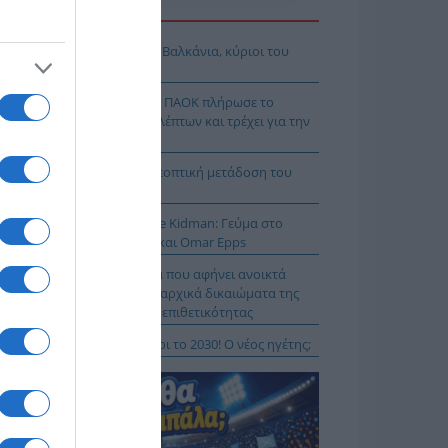
Η ΕΙΔΗΣΕΩΝ
όδοξοι υπάρχουν και στα Βαλκάνια, κύριοι του
Ξ!
χρολουσία στην Τούμπα: Ο ΠΑΟΚ πλήρωσε το
λακ άουτ» των 17 δευτερολέπτων και τρέχει για την
τροπή στο Βέλγιο
Κ – Άντερλεχτ LIVE: Η τηλεοπτική μετάδοση του
ώνα (OPEN)
 Μύκονο βρίσκεται η Nicole Kidman: Γεύμα στο
mos μαζί με Zoe Saldaña και Omar Epps
α Δούρου: Θολή συμφωνία που αφήνει ανοικτά
τήματα σχετικά με τα κυριαρχικά δικαιώματα της
άδας έναντι της τουρκικής επιθετικότητας
ιλάν Βιτάλις στην ΑΕΚ μέχρι το 2030! Ο νέος ηγέτης;