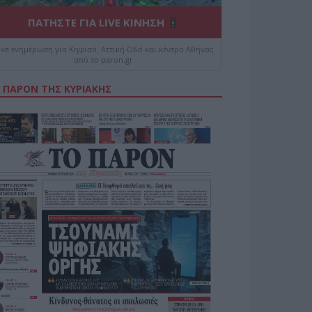
ΠΑΤΗΣΤΕ ΓΙΑ LIVE ΚΙΝΗΣΗ
ive ενημέρωση για Κηφισό, Αττική Οδό και κέντρο Αθήνας
από το paron.gr
 ΠΑΡΟΝ ΤΗΣ ΚΥΡΙΑΚΗΣ