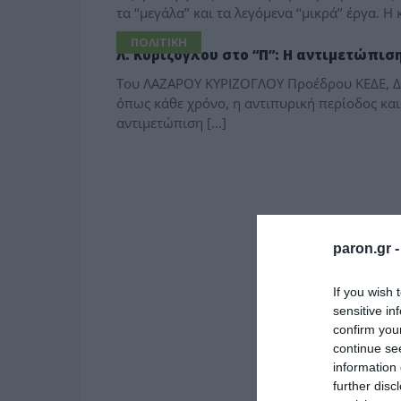
τα ‘‘μεγάλα’’ και τα λεγόμενα ‘‘μικρά’’ έργα. 
ΠΟΛΙΤΙΚΗ
Λ. Κυρίζογλου στο “Π”: Η αντιμετώπι
Του ΛΑΖΑΡΟΥ ΚΥΡΙΖΟΓΛΟΥ Προέδρου ΚΕΔΕ, Δη
όπως κάθε χρόνο, η αντιπυρική περίοδος κα
αντιμετώπιση […]
paron.gr 
If you wish 
sensitive in
confirm you
continue se
information 
further disc