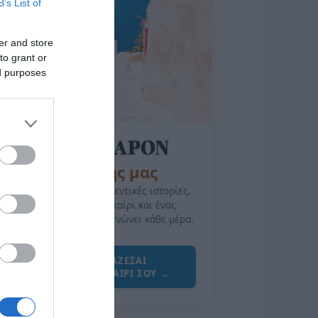
B’s List of
er and store
to grant or
ed purposes
της Ζωής μας
Οι άνθρωποι, οι αυθεντικές ιστορίες,
το ελληνικό καλοκαίρι και ένας
πολιτισμός που μας ενώνει κάθε μέρα.
ΌΣΑ ΧΡΕΙΆΖΕΣΑΙ
ΓΙΑ ΤΟ ΚΑΛΟΚΑΊΡΙ ΣΟΥ →