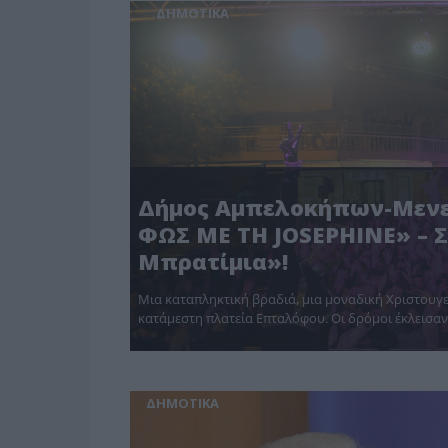
ΔΗΜΟΤΙΚΑ
Δήμος Αμπελοκήπων-Μενε
ΦΩΣ ΜΕ ΤΗ JOSEPHINE» – Σ
Μπρατίμια»!
Μια καταπληκτική βραδιά, μια μοναδική Χριστουγε
κατάμεστη πλατεία Επταλόφου. Οι δρόμοι έκλεισαν 
ΔΗΜΟΤΙΚΑ