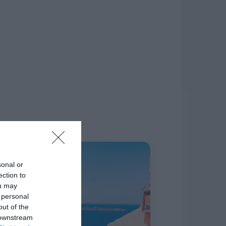
δίκτυο.
Η ΣΤΗΛΗ ΜΑΣ
sonal or
ection to
ou may
 personal
out of the
 downstream