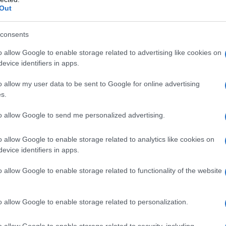
ΡΟ
Out
Ορθ
consents
ΥΠΕ
Ψυ
o allow Google to enable storage related to advertising like cookies on
«μπ
ψηφεί ο Λάζαρος Κυρίζογλου Δήμαρχος
evice identifiers in apps.
ανα
o allow my user data to be sent to Google for online advertising
ΠΑΟ
ε τον αγώνα μας στην ενότητά μας, τον διάλογο, τη
s.
αγ
ισσότερη Αυτοδιοίκηση Νέος Πρόεδρος της […]
Στη
to allow Google to send me personalized advertising.
Nam
Ρέν
o allow Google to enable storage related to analytics like cookies on
ερω
evice identifiers in apps.
Ελλ
o allow Google to enable storage related to functionality of the website
Ο Μ
o allow Google to enable storage related to personalization.
o allow Google to enable storage related to security, including