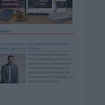
DCASTS
ΥΛΟΣ ΜΑΡΙΝΑΚΗΣ: «ΔΕΝ ΗΘΕΛΑ ΝΑ ΑΦΗΣΩ ΣΤΟΝ
ΟΜΕΝΟ ΜΙΑ ΚΑΥΤΗ ΠΑΤΑΤΑ»
Ο κυβερνητικός εκπρόσωπος,
Παύλος Μαρινάκης, ανοίγει τα
χαρτιά του στις «Τυπολογίες» σε
ένα vidcast που μιλάει για τις
μεγάλες τομές στον χώρο των
Μέσων Μαζικής Ενημέρωσης. Σε
μια εφ’ όλης της ύλης
συνέντευξη στον Βασίλη
φόπουλο, αναλύει το χρονοδιάγραμμα για τις
ιφερειακές και ραδιοφωνικές άδειες, το πακέτο
ριξης των 80 εκατομμυρίων ευρώ για τον Τύπο, αλλά
 την πρωτοβουλία για την άρση της ανωνυμίας στο