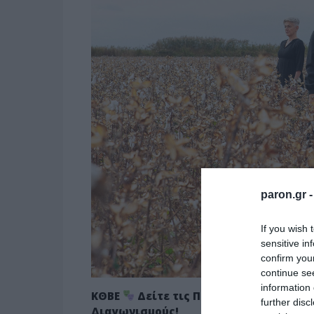
paron.gr 
If you wish 
sensitive in
confirm you
continue se
information 
ΚΘΒΕ
Δείτε τις Πρεμιέρες τις Παρασ
further disc
Διαγωνισμούς!