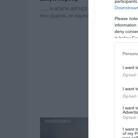
participants
Downstream 
……. Η ΑΓΑΠΗ ΑΡΓΗΣΕ ΜΙΑ ΜΕΡΑ Ύμνο στην ελ
που έρχεται, σε συμπαραγωγή, του Κρατικού
Please note
information 
deny consent
in below Go
Persona
I want t
Opted 
I want t
Opted 
I want 
Advertis
Opted 
ΠΟΛΙΤΙΣΜΟΣ
I want t
of my P
was col