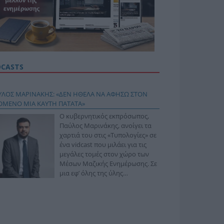
DCASTS
ΥΛΟΣ ΜΑΡΙΝΑΚΗΣ: «ΔΕΝ ΗΘΕΛΑ ΝΑ ΑΦΗΣΩ ΣΤΟΝ
ΟΜΕΝΟ ΜΙΑ ΚΑΥΤΗ ΠΑΤΑΤΑ»
Ο κυβερνητικός εκπρόσωπος,
Παύλος Μαρινάκης, ανοίγει τα
χαρτιά του στις «Τυπολογίες» σε
ένα vidcast που μιλάει για τις
μεγάλες τομές στον χώρο των
Μέσων Μαζικής Ενημέρωσης. Σε
μια εφ’ όλης της ύλης
συνέντευξη στον Βασίλη
φόπουλο, αναλύει το χρονοδιάγραμμα για τις
ιφερειακές και ραδιοφωνικές άδειες, το πακέτο
ριξης των 80 εκατομμυρίων ευρώ για τον Τύπο, αλλά
 την πρωτοβουλία για την άρση της ανωνυμίας στο