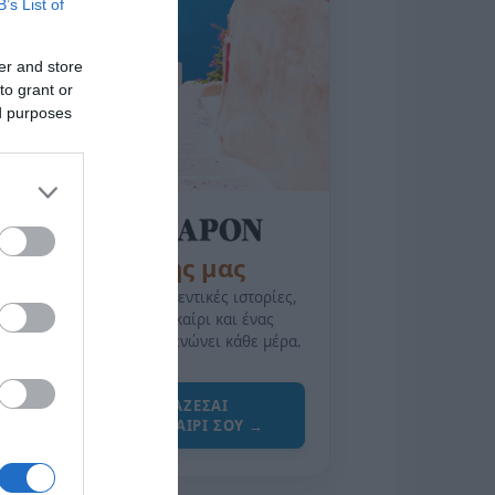
B’s List of
er and store
to grant or
ed purposes
της Ζωής μας
Οι άνθρωποι, οι αυθεντικές ιστορίες,
το ελληνικό καλοκαίρι και ένας
πολιτισμός που μας ενώνει κάθε μέρα.
ΌΣΑ ΧΡΕΙΆΖΕΣΑΙ
ΓΙΑ ΤΟ ΚΑΛΟΚΑΊΡΙ ΣΟΥ →