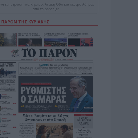
ive ενημέρωση για Κηφισό, Αττική Οδό και κέντρο Αθήνας
από το paron.gr
 ΠΑΡΟΝ ΤΗΣ ΚΥΡΙΑΚΗΣ