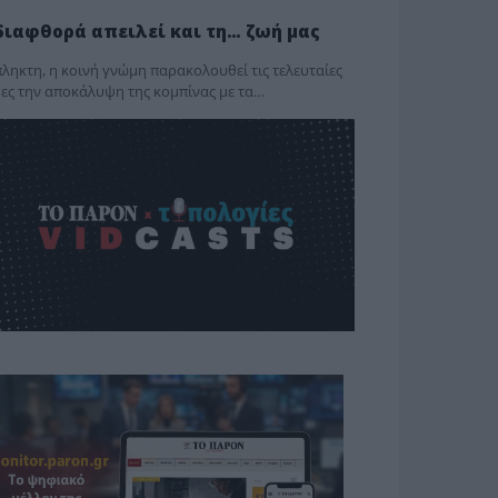
διαφθορά απειλεί και τη… ζωή μας
ληκτη, η κοινή γνώμη παρακολουθεί τις τελευταίες
ες την αποκάλυψη της κο­μπίνας με τα…