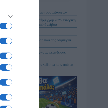
Η ΕΙΔΗΣΕΩΝ
βληματίζει το κύμα φυγής των συνταξιούχων
ίστροφη μέτρηση για το Μπέρμιγχαμ 2026: Ιστορική
ηνική παρουσία στο Ευρωπαϊκό Στίβου
αυτιλία εκπέμπει «SOS»
πρέπει να κάνετε σε περίπτωση που σας τσιμπήσει
β μέδουσα
 να κάνετε «smart spending» στις φετινές σας
ακοπές
: Πρόβα τζενεράλε με Athens Kallithea πριν από το
per Cup