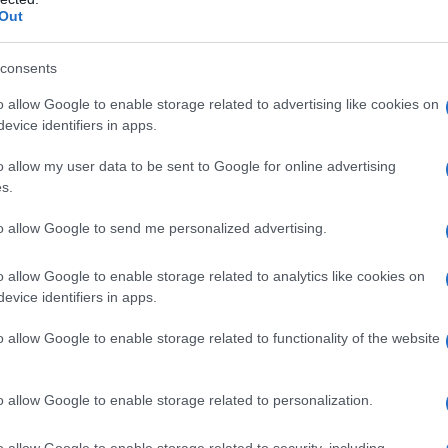
ΡΟ
Out
Προ
consents
Αντ
ελλ
o allow Google to enable storage related to advertising like cookies on
evice identifiers in apps.
Η Ν
Τι 
o allow my user data to be sent to Google for online advertising
μω
s.
Πώς
to allow Google to send me personalized advertising.
δι
ΑΕΚ
o allow Google to enable storage related to analytics like cookies on
Su
evice identifiers in apps.
- Ελεύθερη απόδοση κειμένου -Σκηνοθεσία: Γιάννης
ή 1 Σεπτεμβρίου, στις 21.00 Η μεγάλη καλοκαιρινή
o allow Google to enable storage related to functionality of the website
άνη, […]
o allow Google to enable storage related to personalization.
o allow Google to enable storage related to security, including