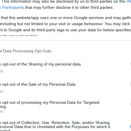
. This information may also be disclosed by us to third parties on the
IA
Participants
that may further disclose it to other third parties.
ευθερία και τον έρωτα αποτελεί η νέα παράσταση
 Θεάτρου Βορείου Ελλάδος και του ΔΗΠΕΘΕ […]
 that this website/app uses one or more Google services and may gath
including but not limited to your visit or usage behaviour. You may click 
 to Google and its third-party tags to use your data for below specifi
ogle consent section.
l Data Processing Opt Outs
o opt-out of the Sharing of my personal data.
In
o opt-out of the Sale of my Personal Data.
In
to opt-out of processing my Personal Data for Targeted
ing.
In
o opt-out of Collection, Use, Retention, Sale, and/or Sharing
ersonal Data that Is Unrelated with the Purposes for which it
lected.