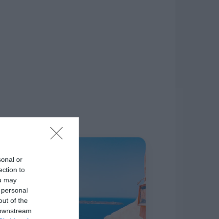
δίκτυο.
Η ΣΤΗΛΗ ΜΑΣ
sonal or
ection to
ou may
 personal
out of the
 downstream