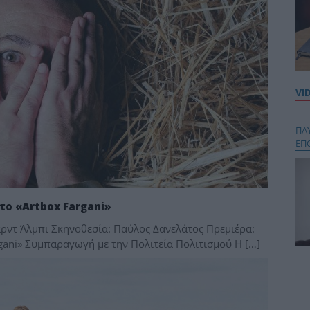
VI
ΠΑ
ΕΠ
το «Artbox Fargani»
αρντ Άλμπι Σκηνοθεσία: Παύλος Δανελάτος Πρεμιέρα:
gani» Συμπαραγωγή με την Πολιτεία Πολιτισμού Η […]
Κου
περ
στή
και