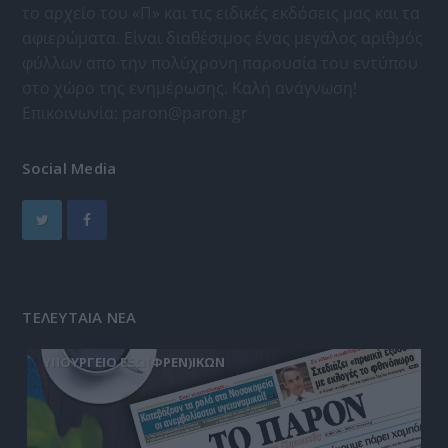
το αρχείο του «Π» και τις ειδικές εκδόσεις μας και τα
αφιερώματα. Είναι διαθέσιμος ένας μεγάλος αριθμός
φύλλων απο την πολύχρονη παρουσία του εντύπου
στο χώρο της ενημέρωσης. Καλή ανάγνωση!
Επικοινωνία:
paron@paron.gr
Social Media
ΤΕΛΕΥΤΑΙΑ ΝΕΑ
ΥΠΟΥΡΓΕΙΟ ΕΞΩ(ΦΡΕΝ)ΙΚΩΝ