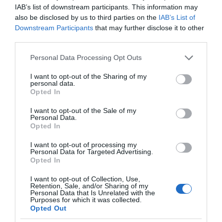
IAB’s list of downstream participants. This information may
also be disclosed by us to third parties on the
IAB’s List of
Downstream Participants
that may further disclose it to other
third parties.
Please note that this website/app uses one or more Google
Personal Data Processing Opt Outs
services and may gather and store information including but
not limited to your visit or usage behaviour. You may click to
I want to opt-out of the Sharing of my
personal data.
grant or deny consent to Google and its third-party tags to
Opted In
use your data for below specified purposes in below Google
consent section.
I want to opt-out of the Sale of my
Personal Data.
Opted In
I want to opt-out of processing my
Personal Data for Targeted Advertising.
Opted In
της Ζωής μας
Οι άνθρωποι, οι αυθεντικές ιστορίες,
I want to opt-out of Collection, Use,
Retention, Sale, and/or Sharing of my
το ελληνικό καλοκαίρι και ένας
Personal Data that Is Unrelated with the
πολιτισμός που μας ενώνει κάθε μέρα.
Purposes for which it was collected.
Opted Out