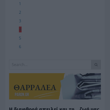
1
2
3
4
5
6
Η διαφθορά απειλεί και τη… ζωή μας