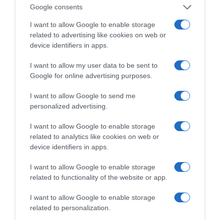
ΌΣΑ ΧΡΕΙΆΖΕΣΑΙ
Google consents
ΓΙΑ ΤΟ ΚΑΛΟΚΑΊΡΙ ΣΟΥ →
I want to allow Google to enable storage
related to advertising like cookies on web or
device identifiers in apps.
ΡΟΗ ΕΙΔΗΣΕΩΝ
I want to allow my user data to be sent to
Ορθόδοξοι υπάρχουν και στα Βαλκάνια, κύριοι του
Google for online advertising purposes.
ΥΠΕΞ!
I want to allow Google to send me
Ψυχρολουσία στην Τούμπα: Ο ΠΑΟΚ πλήρωσε το
personalized advertising.
«μπλακ άουτ» των 17 δευτερολέπτων και τρέχει για
την ανατροπή στο Βέλγιο
I want to allow Google to enable storage
related to analytics like cookies on web or
ΠΑΟΚ – Άντερλεχτ LIVE: Η τηλεοπτική μετάδοση του
device identifiers in apps.
αγώνα (OPEN)
I want to allow Google to enable storage
Στη Μύκονο βρίσκεται η Nicole Kidman: Γεύμα στο
related to functionality of the website or app.
Nammos μαζί με Zoe Saldaña και Omar Epps
I want to allow Google to enable storage
Ρένα Δούρου: Θολή συμφωνία που αφήνει ανοικτά
related to personalization.
ερωτήματα σχετικά με τα κυριαρχικά δικαιώματα της