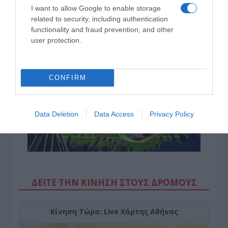
Ελλάδας έναντι της τουρκικής επιθετικότητας
I want to allow Google to enable storage
related to security, including authentication
Ο Μιλάν Βιτάλις στην ΑΕΚ μέχρι το 2030! Ο νέος
functionality and fraud prevention, and other
ηγέτης;
user protection.
CONFIRM
Data Deletion
Data Access
Privacy Policy
ΔΕΙΤΕ ΤΗΝ ΚΙΝΗΣΗ ΣΤΟΥΣ ΔΡΌΜΟΥΣ
Κίνηση Τώρα: Live Χάρτης Αθήνας