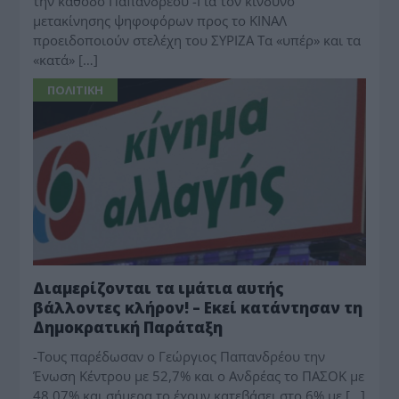
την κάθοδο Παπανδρέου -Για τον κίνδυνο
μετακίνησης ψηφοφόρων προς το ΚΙΝΑΛ
προειδοποιούν στελέχη του ΣΥΡΙΖΑ Τα «υπέρ» και τα
«κατά» […]
ΠΟΛΙΤΙΚΗ
Διαμερίζονται τα ιμάτια αυτής
βάλλοντες κλήρον! – Εκεί κατάντησαν τη
Δημοκρατική Παράταξη
-Τους παρέδωσαν ο Γεώργιος Παπανδρέου την
Ένωση Κέντρου με 52,7% και ο Ανδρέας το ΠΑΣΟΚ με
48,07% και σήμερα το έχουν κατεβάσει στο 6% με […]