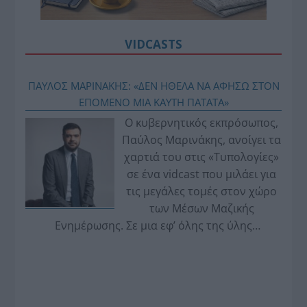
VIDCASTS
ΠΑΥΛΟΣ ΜΑΡΙΝΑΚΗΣ: «ΔΕΝ ΗΘΕΛΑ ΝΑ ΑΦΗΣΩ ΣΤΟΝ
ΕΠΟΜΕΝΟ ΜΙΑ ΚΑΥΤΗ ΠΑΤΑΤΑ»
Ο κυβερνητικός εκπρόσωπος,
Παύλος Μαρινάκης, ανοίγει τα
χαρτιά του στις «Τυπολογίες»
σε ένα vidcast που μιλάει για
τις μεγάλες τομές στον χώρο
των Μέσων Μαζικής
Ενημέρωσης. Σε μια εφ’ όλης της ύλης
συνέντευξη στον Βασίλη Κουφόπουλο, αναλύει
το χρονοδιάγραμμα για τις περιφερειακές και
ραδιοφωνικές άδειες, το πακέτο στήριξης των 80
εκατομμυρίων ευρώ για τον Τύπο, αλλά και την