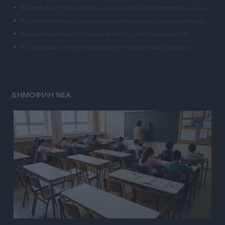
Μ. Βακόνδιος: H σημασία του οικονομικού αλφαβητισμού των νέων
Πώς θα αποκτήσεις λαμπερό και ενυδατωμένο δέρμα το καλοκαίρι
Ασημένιο μετάλλιο η Ρούσσου στα 800 μ. στο Παγκόσμιο Κ20
Ν. Γρηγοράκου: Ένας «πολιτισμένος» κυβερνητικός διάλογος
ΔΗΜΟΦΙΛΗ ΝΕΑ