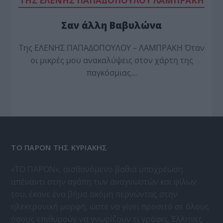
TΗΣ ΕΛΕΝΗΣ ΠΑΠΑΔΟΠΟΥΛΟΥ ΛΑΜΠΡΑΚΗ
Σαν άλλη Βαβυλώνα
Της ΕΛΕΝΗΣ ΠΑΠΑΔΟΠΟΥΛΟΥ – ΛΑΜΠΡΑΚΗ Όταν
οι μικρές μου ανακαλύψεις στον χάρτη της
παγκόσμιας…
ΤΟ ΠΑΡΟΝ ΤΗΣ ΚΥΡΙΑΚΗΣ
«ΤΟ ΠΑΡΟΝ», αισθανόμενο βαθιά υποχρέωση
απέναντι στην αγάπη των αναγνωστών και φίλων
του, έκανε ένα βήμα ακόμη περνώντας στην
ηλεκτρονική μορφή, ώστε να γίνει προσιτό σε όλους
όσους επιθυμούν να γνωρίζουν τι γράφει, Έλληνες