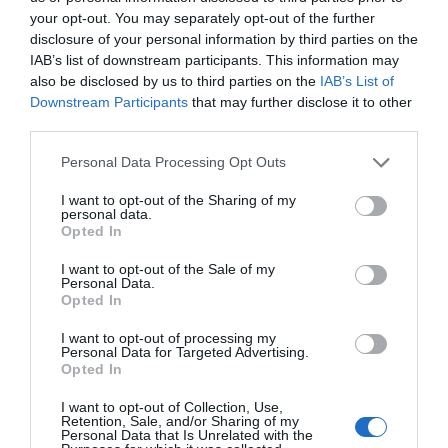
your opt-out. You may separately opt-out of the further
disclosure of your personal information by third parties on the
IAB’s list of downstream participants. This information may
also be disclosed by us to third parties on the
IAB’s List of
ΔΙΑΒΑΣΤΕ ΚΑΙ ΤΑ ΠΑΡΑΚΑΤΩ
Downstream Participants
that may further disclose it to other
third parties.
Κλασικός Δεκαπενταύγουστος με ηλιοφάνεια, υψηλές
Please note that this website/app uses one or more Google
θερμοκρασίες και ισχυρά μελτέμια την εβδομάδα
Personal Data Processing Opt Outs
services and may gather and store information including but
που έρχεται
not limited to your visit or usage behaviour. You may click to
I want to opt-out of the Sharing of my
personal data.
Το σχέδιο του Ισραήλ για τους Κούρδους
grant or deny consent to Google and its third-party tags to
Opted In
use your data for below specified purposes in below Google
ΤΟ ΠΑΡΟΝ: Ρυθμιστής ο Αντώνης Σαμαράς – Απειλή
consent section.
I want to opt-out of the Sale of my
για ΝΔ
Personal Data.
Opted In
Όρθρος και Θεία Λειτουργία live: Δείτε την Κυριακή Ι΄
I want to opt-out of processing my
Ματθαίου
Personal Data for Targeted Advertising.
Opted In
Προβληματίζει το κύμα φυγής των συνταξιούχων
I want to opt-out of Collection, Use,
Αντίστροφη μέτρηση για το Μπέρμιγχαμ 2026:
Retention, Sale, and/or Sharing of my
Personal Data that Is Unrelated with the
Ιστορική ελληνική παρουσία στο Ευρωπαϊκό Στίβου