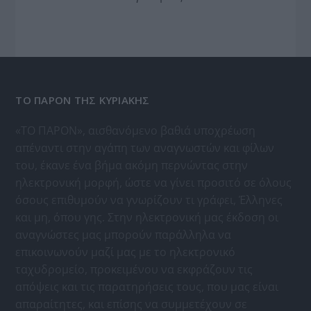
ΤΟ ΠΑΡΟΝ ΤΗΣ ΚΥΡΙΑΚΗΣ
«ΤΟ ΠΑΡΟΝ», αισθανόμενο βαθιά υποχρέωση
απέναντι στην αγάπη των αναγνωστών και φίλων
του, έκανε ένα βήμα ακόμη περνώντας στην
ηλεκτρονική μορφή, ώστε να γίνει προσιτό σε όλους
όσους επιθυμούν να γνωρίζουν τι γράφει, Έλληνες
και μη, όπου γης. Στην ηλεκτρονική μας έκδοση οι
αναγνώστες μας μπορούν παράλληλα να
επικοινωνούν μαζί μας με το ηλεκτρονικό
ταχυδρομείο, προκειμένου να εκφράζουν τις
απόψεις και τις παρατηρήσεις τους, που μας είναι
απαραίτητες, και επίσης να συμμετέχουν σε