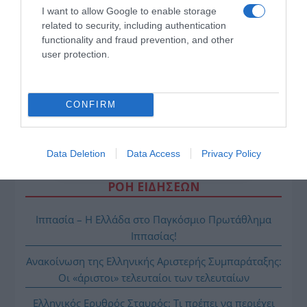
I want to allow Google to enable storage
related to security, including authentication
της Ζωής μας
functionality and fraud prevention, and other
user protection.
Οι άνθρωποι, οι αυθεντικές ιστορίες,
το ελληνικό καλοκαίρι και ένας
πολιτισμός που μας ενώνει κάθε μέρα.
CONFIRM
ΌΣΑ ΧΡΕΙΆΖΕΣΑΙ
ΓΙΑ ΤΟ ΚΑΛΟΚΑΊΡΙ ΣΟΥ →
Data Deletion
Data Access
Privacy Policy
ΡΟΗ ΕΙΔΗΣΕΩΝ
Ιππασία – Η Ελλάδα στο Παγκόσμιο Πρωτάθλημα
Ιππασίας!
Ανακοίνωση της Ελληνικής Αριστερής Συμπαράταξης:
Οι «άριστοι» τελευταίοι των τελευταίων
Ελληνικός Ερυθρός Σταυρός: Τι πρέπει να περιέχει