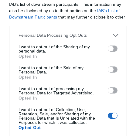
IAB’s list of downstream participants. This information may
Παύλος Μαρινάκης, ανοίγει τα
also be disclosed by us to third parties on the
IAB’s List of
χαρτιά του στις «Τυπολογίες»
Downstream Participants
that may further disclose it to other
σε ένα vidcast που μιλάει για
third parties.
τις μεγάλες τομές στον χώρο
Please note that this website/app uses one or more Google
Personal Data Processing Opt Outs
των Μέσων Μαζικής
services and may gather and store information including but
Ενημέρωσης. Σε μια εφ’ όλης της ύλης
not limited to your visit or usage behaviour. You may click to
I want to opt-out of the Sharing of my
personal data.
συνέντευξη στον Βασίλη Κουφόπουλο, αναλύει
grant or deny consent to Google and its third-party tags to
Opted In
use your data for below specified purposes in below Google
το χρονοδιάγραμμα για τις περιφερειακές και
consent section.
ραδιοφωνικές άδειες, το πακέτο στήριξης των 80
I want to opt-out of the Sale of my
Personal Data.
εκατομμυρίων ευρώ για τον Τύπο, αλλά και την
Opted In
πρωτοβουλία για την άρση της ανωνυμίας στο
I want to opt-out of processing my
διαδίκτυο.
Personal Data for Targeted Advertising.
Opted In
I want to opt-out of Collection, Use,
Retention, Sale, and/or Sharing of my
Personal Data that Is Unrelated with the
Purposes for which it was collected.
Opted Out