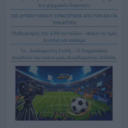
ένα φαρμακείο διακοπών
ΙΟΣ ΔΥΤΙΚΟΥ ΝΕΙΛΟΥ: ΣΥΝΑΓΕΡΜΟΣ ΑΠΟ ΤΟΝ ΙΣΑ ΓΙΑ
ΤΗΝ ΑΤΤΙΚΗ
Πληθωρισμός: Στο 3,4% τον Ιούλιο – «Καίνε» οι τιμές
σε στέγη και καύσιμα
Το… Δικαίωμα στη Σιωπή…: Ο Πιερρακάκης
διορθώνει την εικόνα μιας «διεφθαρμένης» Ελλάδας