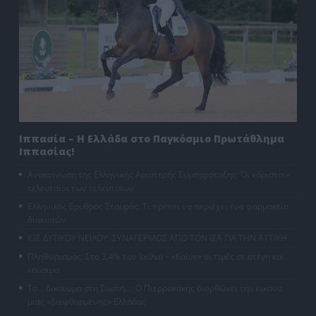
Ιππασία – Η Ελλάδα στο Παγκόσμιο Πρωτάθλημα
Ιππασίας!
Ανακοίνωση της Ελληνικής Αριστερής Συμπαράταξης: Οι «άριστοι»
τελευταίοι των τελευταίων
Ελληνικός Ερυθρός Σταυρός: Τι πρέπει να περιέχει ένα φαρμακείο
διακοπών
ΙΟΣ ΔΥΤΙΚΟΥ ΝΕΙΛΟΥ: ΣΥΝΑΓΕΡΜΟΣ ΑΠΟ ΤΟΝ ΙΣΑ ΓΙΑ ΤΗΝ ΑΤΤΙΚΗ
Πληθωρισμός: Στο 3,4% τον Ιούλιο – «Καίνε» οι τιμές σε στέγη και
καύσιμα
Το… Δικαίωμα στη Σιωπή…: Ο Πιερρακάκης διορθώνει την εικόνα
μιας «διεφθαρμένης» Ελλάδας