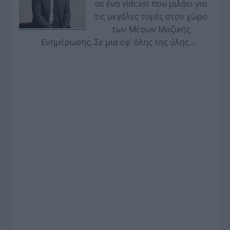
σε ένα vidcast που μιλάει για
τις μεγάλες τομές στον χώρο
των Μέσων Μαζικής
Ενημέρωσης. Σε μια εφ’ όλης της ύλης
συνέντευξη στον Βασίλη Κουφόπουλο, αναλύει
το χρονοδιάγραμμα για τις περιφερειακές και
ραδιοφωνικές άδειες, το πακέτο στήριξης των 80
εκατομμυρίων ευρώ για τον Τύπο, αλλά και την
πρωτοβουλία για την άρση της ανωνυμίας στο
διαδίκτυο.