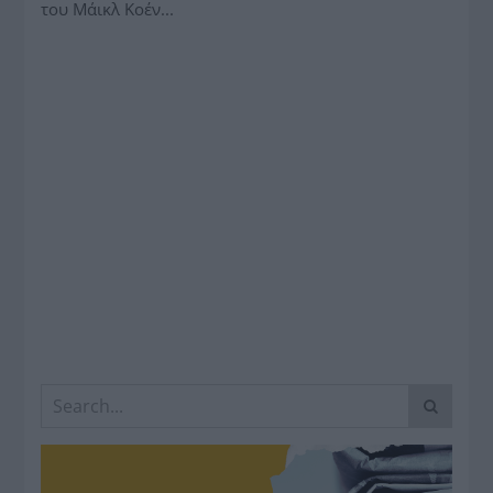
του Μάικλ Κοέν...