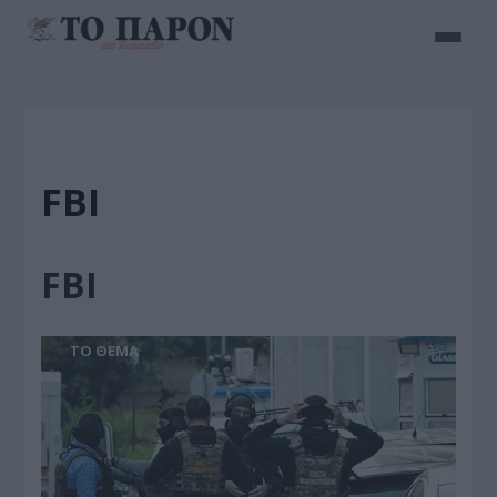
FBI
FBI
ΤΟ ΘΕΜΑ