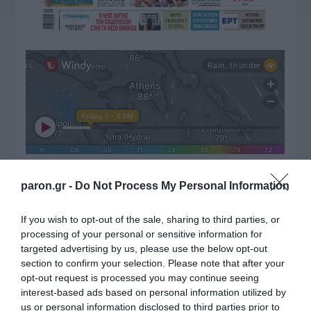
ΔΙΑΒΑΣΤΕ ΚΑΙ ΤΑ ΠΑΡΑΚΑΤΩ
paron.gr -
Do Not Process My Personal Information
Ο καιρός των επομένων ημερών: Κανονικός
If you wish to opt-out of the sale, sharing to third parties, or
Αύγουστος με δυνατούς βοριάδες και σταδιακή
processing of your personal or sensitive information for
targeted advertising by us, please use the below opt-out
άνοδο της θερμοκρασίας
section to confirm your selection. Please note that after your
LIVE: Η Θεία Λειτουργία της Μεταμορφώσεως του
opt-out request is processed you may continue seeing
Σωτήρος
interest-based ads based on personal information utilized by
us or personal information disclosed to third parties prior to