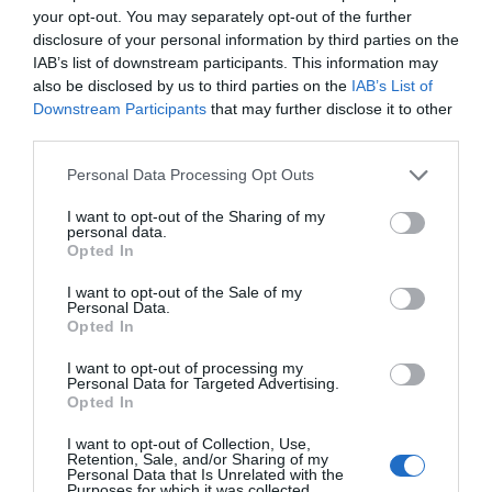
Ορθόδοξοι υπάρχουν και στα Βαλκάνια, κύριοι του
your opt-out. You may separately opt-out of the further
ΥΠΕΞ!
disclosure of your personal information by third parties on the
IAB’s list of downstream participants. This information may
Ξύπνησαν, αλλά για τους λάθος λόγους…
also be disclosed by us to third parties on the
IAB’s List of
Downstream Participants
that may further disclose it to other
Μεταμόρφωση του Σωτήρος: Τα έθιμα, ο
third parties.
συμβολισμός και η αλλαγή του καιρού
Please note that this website/app uses one or more Google
Personal Data Processing Opt Outs
Τουρισμός για Όλους 2026-2027: Αιτήσεις,
services and may gather and store information including but
δικαιούχοι & ποσά
not limited to your visit or usage behaviour. You may click to
I want to opt-out of the Sharing of my
personal data.
grant or deny consent to Google and its third-party tags to
Opted In
ΤΟ ΒΙΒΛΙΟ ΣΤΟ “Π”
use your data for below specified purposes in below Google
consent section.
I want to opt-out of the Sale of my
Personal Data.
Opted In
I want to opt-out of processing my
Personal Data for Targeted Advertising.
Opted In
I want to opt-out of Collection, Use,
Retention, Sale, and/or Sharing of my
Personal Data that Is Unrelated with the
Purposes for which it was collected.