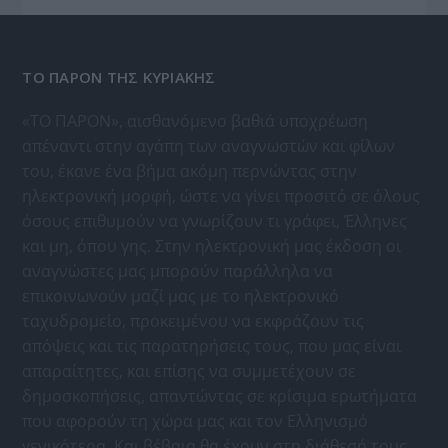
ΤΟ ΠΑΡΟΝ ΤΗΣ ΚΥΡΙΑΚΗΣ
«ΤΟ ΠΑΡΟΝ», αισθανόμενο βαθιά υποχρέωση
απέναντι στην αγάπη των αναγνωστών και φίλων
του, έκανε ένα βήμα ακόμη περνώντας στην
ηλεκτρονική μορφή, ώστε να γίνει προσιτό σε όλους
όσους επιθυμούν να γνωρίζουν τι γράφει, Έλληνες
και μη, όπου γης. Στην ηλεκτρονική μας έκδοση οι
αναγνώστες μας μπορούν παράλληλα να
επικοινωνούν μαζί μας με το ηλεκτρονικό
ταχυδρομείο, προκειμένου να εκφράζουν τις
απόψεις και τις παρατηρήσεις τους, που μας είναι
απαραίτητες, και επίσης να συμμετέχουν σε
δημοσκοπήσεις, απαντώντας σε κρίσιμα ερωτήματα
που αφορούν τη χώρα μας και τον Ελληνισμό
γενικότερα. Και βέβαια θα έχουν στη διάθεσή τους