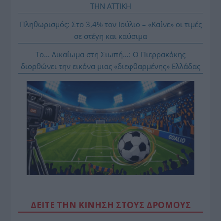
ΤΗΝ ΑΤΤΙΚΗ
Πληθωρισμός: Στο 3,4% τον Ιούλιο – «Καίνε» οι τιμές
σε στέγη και καύσιμα
Το… Δικαίωμα στη Σιωπή…: Ο Πιερρακάκης
διορθώνει την εικόνα μιας «διεφθαρμένης» Ελλάδας
ΔΕΙΤΕ ΤΗΝ ΚΙΝΗΣΗ ΣΤΟΥΣ ΔΡΌΜΟΥΣ