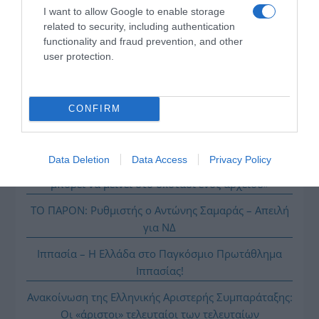
I want to allow Google to enable storage
related to security, including authentication
ΌΣΑ ΧΡΕΙΆΖΕΣΑΙ
functionality and fraud prevention, and other
ΓΙΑ ΤΟ ΚΑΛΟΚΑΊΡΙ ΣΟΥ →
user protection.
ΡΟΗ ΕΙΔΗΣΕΩΝ
CONFIRM
Το σχέδιο του Ισραήλ για τους Κούρδους
Data Deletion
Data Access
Privacy Policy
Ε. Λιακούλη: «Το σκάνδαλο των υποκλοπών δεν
μπορεί να μείνει στο σκοτάδι ενός αρχείου»
ΤΟ ΠΑΡΟΝ: Ρυθμιστής ο Αντώνης Σαμαράς – Απειλή
για ΝΔ
Ιππασία – Η Ελλάδα στο Παγκόσμιο Πρωτάθλημα
Ιππασίας!
Ανακοίνωση της Ελληνικής Αριστερής Συμπαράταξης:
Οι «άριστοι» τελευταίοι των τελευταίων