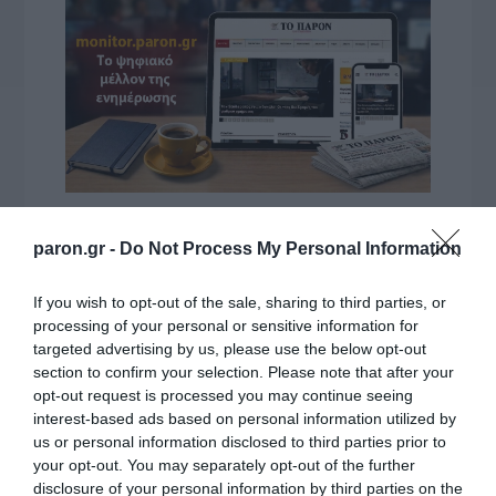
VIDCASTS
paron.gr -
Do Not Process My Personal Information
ΠΑΥΛΟΣ ΜΑΡΙΝΑΚΗΣ: «ΔΕΝ ΗΘΕΛΑ ΝΑ ΑΦΗΣΩ ΣΤΟΝ
If you wish to opt-out of the sale, sharing to third parties, or
ΕΠΟΜΕΝΟ ΜΙΑ ΚΑΥΤΗ ΠΑΤΑΤΑ»
processing of your personal or sensitive information for
targeted advertising by us, please use the below opt-out
Ο κυβερνητικός εκπρόσωπος,
section to confirm your selection. Please note that after your
Παύλος Μαρινάκης, ανοίγει τα
opt-out request is processed you may continue seeing
χαρτιά του στις «Τυπολογίες»
interest-based ads based on personal information utilized by
σε ένα vidcast που μιλάει για
us or personal information disclosed to third parties prior to
your opt-out. You may separately opt-out of the further
τις μεγάλες τομές στον χώρο
disclosure of your personal information by third parties on the