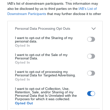
των Μέσων Μαζικής
IAB’s list of downstream participants. This information may
Ενημέρωσης. Σε μια εφ’ όλης της ύλης
also be disclosed by us to third parties on the
IAB’s List of
συνέντευξη στον Βασίλη Κουφόπουλο, αναλύει
Downstream Participants
that may further disclose it to other
το χρονοδιάγραμμα για τις περιφερειακές και
third parties.
ραδιοφωνικές άδειες, το πακέτο στήριξης των 80
Please note that this website/app uses one or more Google
Personal Data Processing Opt Outs
εκατομμυρίων ευρώ για τον Τύπο, αλλά και την
services and may gather and store information including but
πρωτοβουλία για την άρση της ανωνυμίας στο
not limited to your visit or usage behaviour. You may click to
I want to opt-out of the Sharing of my
personal data.
διαδίκτυο.
grant or deny consent to Google and its third-party tags to
Opted In
use your data for below specified purposes in below Google
consent section.
I want to opt-out of the Sale of my
Personal Data.
Opted In
I want to opt-out of processing my
Personal Data for Targeted Advertising.
Opted In
I want to opt-out of Collection, Use,
Retention, Sale, and/or Sharing of my
Personal Data that Is Unrelated with the
Purposes for which it was collected.
Opted Out
Η ΣΤΗΛΗ ΜΑΣ