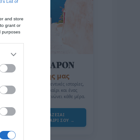
B’s List of
er and store
to grant or
ed purposes
της Ζωής μας
Οι άνθρωποι, οι αυθεντικές ιστορίες,
το ελληνικό καλοκαίρι και ένας
πολιτισμός που μας ενώνει κάθε μέρα.
ΌΣΑ ΧΡΕΙΆΖΕΣΑΙ
ΓΙΑ ΤΟ ΚΑΛΟΚΑΊΡΙ ΣΟΥ →