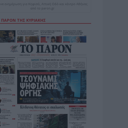
ive ενημέρωση για Κηφισό, Αττική Οδό και κέντρο Αθήνας
από το paron.gr
 ΠΑΡΟΝ ΤΗΣ ΚΥΡΙΑΚΗΣ