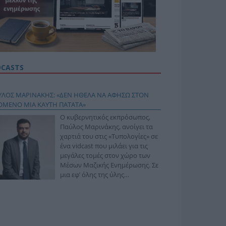
DCASTS
ΥΛΟΣ ΜΑΡΙΝΑΚΗΣ: «ΔΕΝ ΗΘΕΛΑ ΝΑ ΑΦΗΣΩ ΣΤΟΝ
ΟΜΕΝΟ ΜΙΑ ΚΑΥΤΗ ΠΑΤΑΤΑ»
Ο κυβερνητικός εκπρόσωπος,
Παύλος Μαρινάκης, ανοίγει τα
χαρτιά του στις «Τυπολογίες» σε
ένα vidcast που μιλάει για τις
μεγάλες τομές στον χώρο των
Μέσων Μαζικής Ενημέρωσης. Σε
μια εφ’ όλης της ύλης
συνέντευξη στον Βασίλη
φόπουλο, αναλύει το χρονοδιάγραμμα για τις
ιφερειακές και ραδιοφωνικές άδειες, το πακέτο
ριξης των 80 εκατομμυρίων ευρώ για τον Τύπο, αλλά
 την πρωτοβουλία για την άρση της ανωνυμίας στο