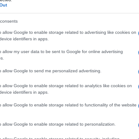
ΡΟ
Out
ΙΟ
consents
ΤΗ
ΕΛΣ
o allow Google to enable storage related to advertising like cookies on
evice identifiers in apps.
Το…
την
o allow my user data to be sent to Google for online advertising
Νέο
s.
Όσ
to allow Google to send me personalized advertising.
Σάκ
διό
o allow Google to enable storage related to analytics like cookies on
Βρυ
evice identifiers in apps.
ξεις και η σημασία του EastMed «Επί του
o allow Google to enable storage related to functionality of the website
ς 19:00, με καλεσμένους τούς: ΚΩΣΤΑ ΚΑΡΑΓΚΟΥΝΗ
ΚΗ ΣΤΕΛΕΧΟΣ ΣΥΡΙΖΑ ΠΟΛΥΚΑΡΠΟ ΑΔΑΜΙΔΗ
o allow Google to enable storage related to personalization.
o allow Google to enable storage related to security, including