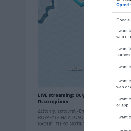
Opted 
Google 
I want t
web or d
I want t
purpose
I want 
I want t
web or d
LIVE streaming: Οι γεωπολιτικές εξελί
I want t
Πιεστηρίου»
or app.
Δείτε την εκπομπή «Επί του Πιεστηρίου» στι
ΒΟΥΛΕΥΤΗ ΝΔ ΑΙΤΩΛΟΑΚΑΡΝΑΝΙΑ ΝΙΚΟ ΞΥΔΑ
I want t
ΚΑΘΗΓΗΤΗ ΚΟΙΝΟΤΙΚΟΥ ΔΙΚΑΙΟΥ […]
I want t