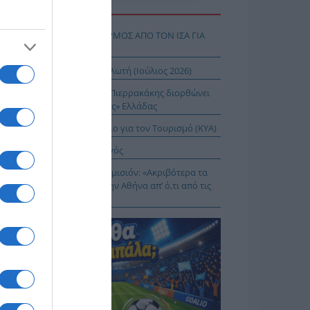
Η ΕΙΔΗΣΕΩΝ
Σ ΔΥΤΙΚΟΥ ΝΕΙΛΟΥ: ΣΥΝΑΓΕΡΜΟΣ ΑΠΟ ΤΟΝ ΙΣΑ ΓΙΑ
Ν ΑΤΤΙΚΗ
ΤΑΤ: Δείκτης τιμών καταναλωτή (Ιούλιος 2026)
 Δικαίωμα στη Σιωπή…: Ο Πιερρακάκης διορθώνει
 εικόνα μιας «διεφθαρμένης» Ελλάδας
 Ειδικό Χωροταξικό Πλαίσιο για τον Τουρισμό (ΚΥΑ)
ιος Νικάνωρ ο θαυματουργός
ης Αρναούτογλου προς Κομισιόν: «Ακριβότερα τα
δια από τους Ευζώνους στην Αθήνα απ’ ό,τι από τις
ξέλλες μέχρι την Ελλάδα»