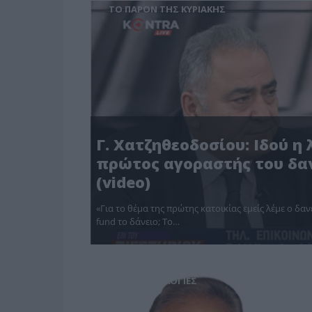
ΤΟ ΠΑΡΟΝ ΤΗΣ ΚΥΡΙΑΚΗΣ
Γ. Χατζηθεοδοσίου: Ιδού η 
πρώτος αγοραστής του δαν
(video)
«Για το θέμα της πρώτης κατοικίας εμείς λέμε ο δα
fund το δάνειο; Το…
MEDIA - ΤΥΠΟΛΟΓΙΕΣ