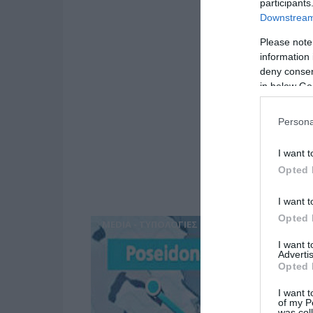
participants
Downstream 
Please note
information 
deny consent
in below Go
Persona
I want t
Opted 
I want t
Opted 
MEDIA - ΤΥΠΟΛΟΓΙΕΣ
I want 
Advertis
Opted 
I want t
of my P
was col