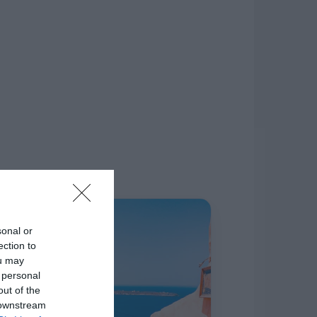
δίκτυο.
Η ΣΤΗΛΗ ΜΑΣ
sonal or
ection to
ou may
 personal
out of the
 downstream