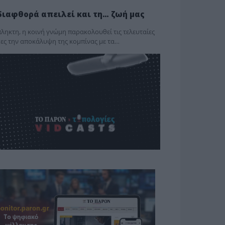
διαφθορά απειλεί και τη… ζωή μας
ληκτη, η κοινή γνώμη παρακολουθεί τις τελευταίες
ες την αποκάλυψη της κο­μπίνας με τα…