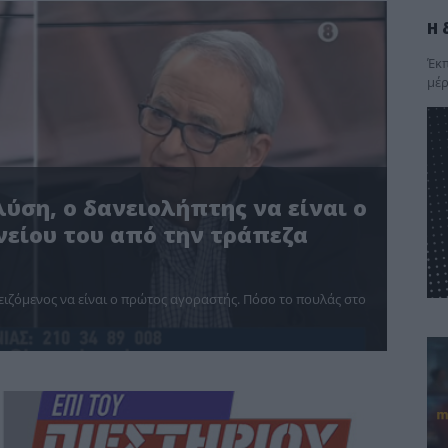
Η 
Έκπ
μέρ
λύση, ο δανειολήπτης να είναι ο
είου του από την τράπεζα
νειζόμενος να είναι ο πρώτος αγοραστής. Πόσο το πουλάς στο