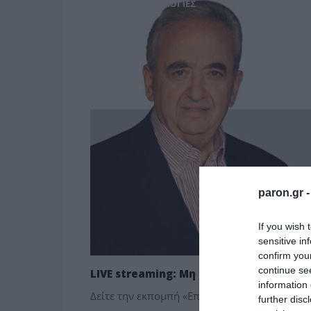
MEDIA - ΤΥΠΟΛΟΓΙΕΣ
paron.gr 
If you wish 
sensitive in
confirm you
continue se
LIVE streaming: Μη χάσετε σήμερα την
information 
Δείτε την εκπομπή «Επί του Πιεστηρίου» στις
further disc