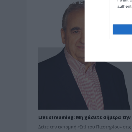
MEDIA - ΤΥΠΟΛΟΓΙΕΣ
authenti
LIVE streaming: Μη χάσετε σήμερα την
Δείτε την εκπομπή «Επί του Πιεστηρίου» στ