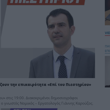
VI
ΠΑ
ΕΠ
ουν την επικαιρότητα «Επί του Πιεστηρίου»
Κου
ου» στις 19:00. Διακεκριμένοι δημοσιογράφοι
περ
ι ο γνωστός Νομικός – Εργατολογός Γιάννης Καρούζος.
στή
και