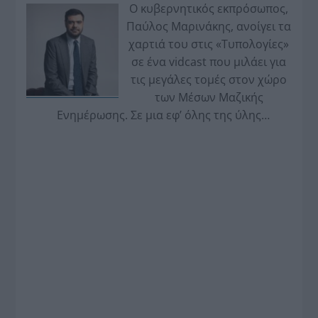
Ο κυβερνητικός εκπρόσωπος,
Παύλος Μαρινάκης, ανοίγει τα
χαρτιά του στις «Τυπολογίες»
σε ένα vidcast που μιλάει για
τις μεγάλες τομές στον χώρο
των Μέσων Μαζικής
Ενημέρωσης. Σε μια εφ’ όλης της ύλης
συνέντευξη στον Βασίλη Κουφόπουλο, αναλύει
το χρονοδιάγραμμα για τις περιφερειακές και
ραδιοφωνικές άδειες, το πακέτο στήριξης των 80
εκατομμυρίων ευρώ για τον Τύπο, αλλά και την
πρωτοβουλία για την άρση της ανωνυμίας στο
διαδίκτυο.