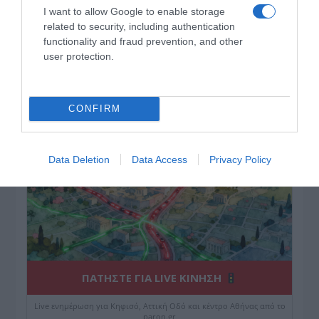
I want to allow Google to enable storage
related to security, including authentication
ΔΕΙΤΕ ΤΗΝ ΚΙΝΗΣΗ ΣΤΟΥΣ ΔΡΌΜΟΥΣ
functionality and fraud prevention, and other
user protection.
Κίνηση Τώρα: Live Χάρτης Αθήνας
CONFIRM
Data Deletion
Data Access
Privacy Policy
ΠΑΤΗΣΤΕ ΓΙΑ LIVE ΚΙΝΗΣΗ
Live ενημέρωση για Κηφισό, Αττική Οδό και κέντρο Αθήνας από το
paron.gr