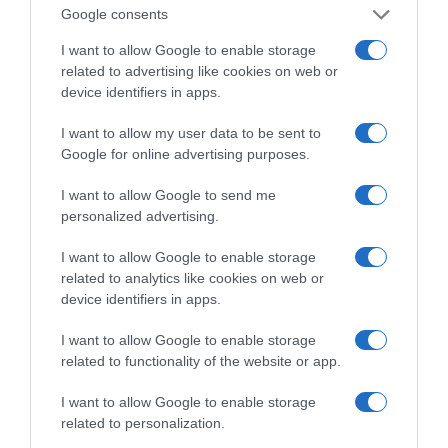
Ν. Γρηγοράκου: Ένας «πολιτισμένος» κυβερνητικός
Google consents
διάλογος
I want to allow Google to enable storage
Σπ. Τσιτσίγκος: Η τρομοκρατία μετά την
related to advertising like cookies on web or
«απομυθοποίησή» της
device identifiers in apps.
Λ. Κυρίζογλου: Οι δήμοι χρειάζονται 5,5 δισ. τον
I want to allow my user data to be sent to
χρόνο, για να μην «μπαίνουν μέσα»
Google for online advertising purposes.
Β. Κορκίδης: Ο δρόμος προς τη ΔΕΘ περνά μέσα από
I want to allow Google to send me
την πραγματική οικονομία
personalized advertising.
I want to allow Google to enable storage
related to analytics like cookies on web or
device identifiers in apps.
I want to allow Google to enable storage
related to functionality of the website or app.
I want to allow Google to enable storage
related to personalization.