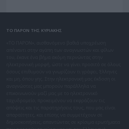
ΤΟ ΠΑΡΟΝ ΤΗΣ ΚΥΡΙΑΚΗΣ
«ΤΟ ΠΑΡΟΝ», αισθανόμενο βαθιά υποχρέωση
απέναντι στην αγάπη των αναγνωστών και φίλων
του, έκανε ένα βήμα ακόμη περνώντας στην
ηλεκτρονική μορφή, ώστε να γίνει προσιτό σε όλους
όσους επιθυμούν να γνωρίζουν τι γράφει, Έλληνες
και μη, όπου γης. Στην ηλεκτρονική μας έκδοση οι
αναγνώστες μας μπορούν παράλληλα να
επικοινωνούν μαζί μας με το ηλεκτρονικό
ταχυδρομείο, προκειμένου να εκφράζουν τις
απόψεις και τις παρατηρήσεις τους, που μας είναι
απαραίτητες, και επίσης να συμμετέχουν σε
δημοσκοπήσεις, απαντώντας σε κρίσιμα ερωτήματα