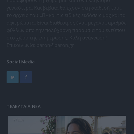
που αφορούν τη χώρα μας και τον Ελληνισμό
γενικότερα. Και βέβαια θα έχουν στη διάθεσή τους
το αρχείο του «Π» και τις ειδικές εκδόσεις μας και τα
αφιερώματα. Είναι διαθέσιμος ένας μεγάλος αριθμός
φύλλων απο την πολύχρονη παρουσία του εντύπου
στο χώρο της ενημέρωσης. Καλή ανάγνωση!
Επικοινωνία:
paron@paron.gr
Social Media
ΤΕΛΕΥΤΑΙΑ ΝΕΑ
ΥΓΕΙΑ