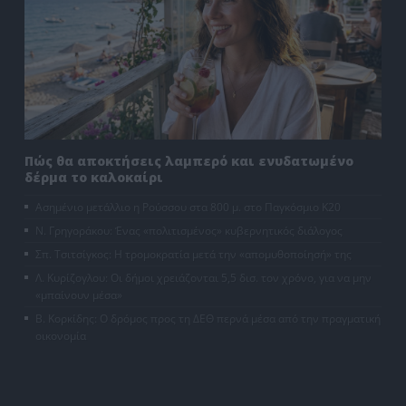
Πώς θα αποκτήσεις λαμπερό και ενυδατωμένο
δέρμα το καλοκαίρι
Ασημένιο μετάλλιο η Ρούσσου στα 800 μ. στο Παγκόσμιο Κ20
Ν. Γρηγοράκου: Ένας «πολιτισμένος» κυβερνητικός διάλογος
Σπ. Τσιτσίγκος: Η τρομοκρατία μετά την «απομυθοποίησή» της
Λ. Κυρίζογλου: Οι δήμοι χρειάζονται 5,5 δισ. τον χρόνο, για να μην
«μπαίνουν μέσα»
Β. Κορκίδης: Ο δρόμος προς τη ΔΕΘ περνά μέσα από την πραγματική
οικονομία