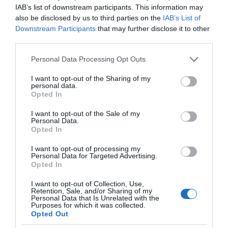
IAB’s list of downstream participants. This information may
also be disclosed by us to third parties on the
IAB’s List of
Downstream Participants
that may further disclose it to other
της Ζωής μας
third parties.
Οι άνθρωποι, οι αυθεντικές ιστορίες,
Please note that this website/app uses one or more Google
το ελληνικό καλοκαίρι και ένας
Personal Data Processing Opt Outs
services and may gather and store information including but
πολιτισμός που μας ενώνει κάθε μέρα.
not limited to your visit or usage behaviour. You may click to
I want to opt-out of the Sharing of my
personal data.
grant or deny consent to Google and its third-party tags to
Opted In
ΌΣΑ ΧΡΕΙΆΖΕΣΑΙ
use your data for below specified purposes in below Google
ΓΙΑ ΤΟ ΚΑΛΟΚΑΊΡΙ ΣΟΥ →
consent section.
I want to opt-out of the Sale of my
Personal Data.
Opted In
ΡΟΗ ΕΙΔΗΣΕΩΝ
I want to opt-out of processing my
Personal Data for Targeted Advertising.
Opted In
Πώς θα αποκτήσεις λαμπερό και ενυδατωμένο δέρμα
το καλοκαίρι
I want to opt-out of Collection, Use,
Retention, Sale, and/or Sharing of my
Personal Data that Is Unrelated with the
Ασημένιο μετάλλιο η Ρούσσου στα 800 μ. στο
Purposes for which it was collected.
Παγκόσμιο Κ20
Opted Out