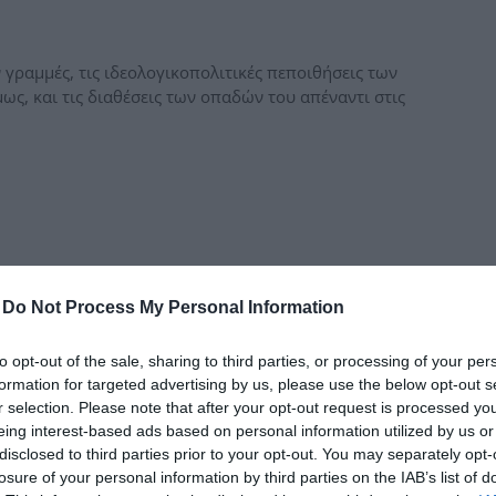
δια
 γραμμές, τις ιδεολογικοπολιτικές πεποιθήσεις των
ως, και τις διαθέσεις των οπαδών του απέναντι στις
-
Do Not Process My Personal Information
to opt-out of the sale, sharing to third parties, or processing of your per
formation for targeted advertising by us, please use the below opt-out s
r selection. Please note that after your opt-out request is processed y
eing interest-based ads based on personal information utilized by us or
disclosed to third parties prior to your opt-out. You may separately opt-
losure of your personal information by third parties on the IAB’s list of