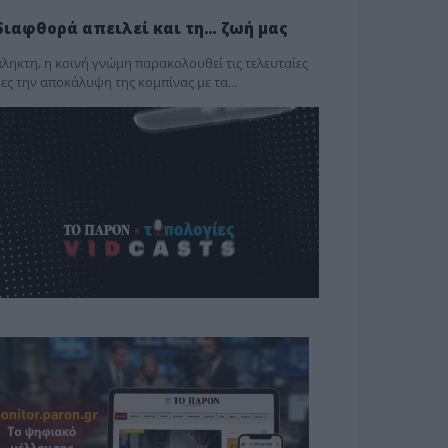
διαφθορά απειλεί και τη… ζωή μας
ληκτη, η κοινή γνώμη παρακολουθεί τις τελευταίες
ες την αποκάλυψη της κο­μπίνας με τα…