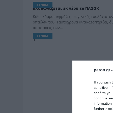
ΓΕΝΙΚΑ
Κλυδωνίζεται εκ νέου το ΠΑΣΟΚ
Κάθε κόμμα εκφράζει, σε γενικές τουλάχιστον
οπαδών του. Ταυτόχρονα αντικατοπτρίζει, όμ
αποφάσεις των…
ΓΕΝΙΚΑ
1
paron.gr 
If you wish 
sensitive in
confirm you
continue se
information 
further disc