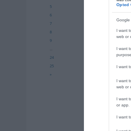
Opted 
5
6
Google 
7
I want t
8
web or d
9
I want t
...
purpose
24
25
I want 
»
I want t
web or d
I want t
or app.
I want t
I want t