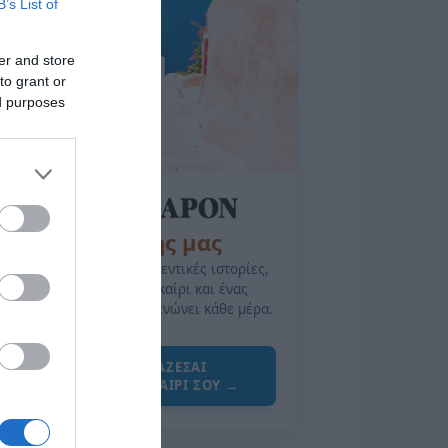
B’s List of
er and store
to grant or
ed purposes
της Ζωής μας
Οι άνθρωποι, οι αυθεντικές ιστορίες,
το ελληνικό καλοκαίρι και ένας
πολιτισμός που μας ενώνει κάθε μέρα.
ΌΣΑ ΧΡΕΙΆΖΕΣΑΙ
ΓΙΑ ΤΟ ΚΑΛΟΚΑΊΡΙ ΣΟΥ →