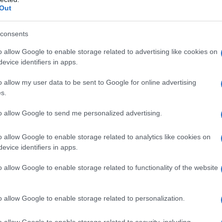
ΡΟ
Out
Ιπ
consents
Ιππ
Ανα
o allow Google to enable storage related to advertising like cookies on
«άρ
evice identifiers in apps.
Ελλ
o allow my user data to be sent to Google for online advertising
φα
s.
ΙΟ
ΤΗ
to allow Google to send me personalized advertising.
Πλη
στέ
o allow Google to enable storage related to analytics like cookies on
evice identifiers in apps.
Το…
την
o allow Google to enable storage related to functionality of the website
o allow Google to enable storage related to personalization.
o allow Google to enable storage related to security, including