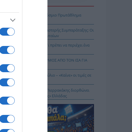
Η ΕΙΔΗΣΕΩΝ
πασία – Η Ελλάδα στο Παγκόσμιο Πρωτάθλημα
ασίας!
κοίνωση της Ελληνικής Αριστερής Συμπαράταξης: Οι
ιστοι» τελευταίοι των τελευταίων
ηνικός Ερυθρός Σταυρός: Τι πρέπει να περιέχει ένα
ρμακείο διακοπών
Σ ΔΥΤΙΚΟΥ ΝΕΙΛΟΥ: ΣΥΝΑΓΕΡΜΟΣ ΑΠΟ ΤΟΝ ΙΣΑ ΓΙΑ
Ν ΑΤΤΙΚΗ
θωρισμός: Στο 3,4% τον Ιούλιο – «Καίνε» οι τιμές σε
γη και καύσιμα
 Δικαίωμα στη Σιωπή…: Ο Πιερρακάκης διορθώνει
 εικόνα μιας «διεφθαρμένης» Ελλάδας