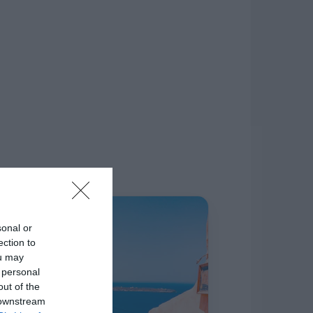
δίκτυο.
Η ΣΤΗΛΗ ΜΑΣ
sonal or
ection to
ou may
 personal
out of the
 downstream