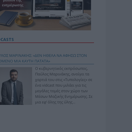
DCASTS
ΥΛΟΣ ΜΑΡΙΝΑΚΗΣ: «ΔΕΝ ΗΘΕΛΑ ΝΑ ΑΦΗΣΩ ΣΤΟΝ
ΟΜΕΝΟ ΜΙΑ ΚΑΥΤΗ ΠΑΤΑΤΑ»
Ο κυβερνητικός εκπρόσωπος,
Παύλος Μαρινάκης, ανοίγει τα
χαρτιά του στις «Τυπολογίες» σε
ένα vidcast που μιλάει για τις
μεγάλες τομές στον χώρο των
Μέσων Μαζικής Ενημέρωσης. Σε
μια εφ’ όλης της ύλης
συνέντευξη στον Βασίλη
φόπουλο, αναλύει το χρονοδιάγραμμα για τις
ιφερειακές και ραδιοφωνικές άδειες, το πακέτο
ριξης των 80 εκατομμυρίων ευρώ για τον Τύπο, αλλά
 την πρωτοβουλία για την άρση της ανωνυμίας στο