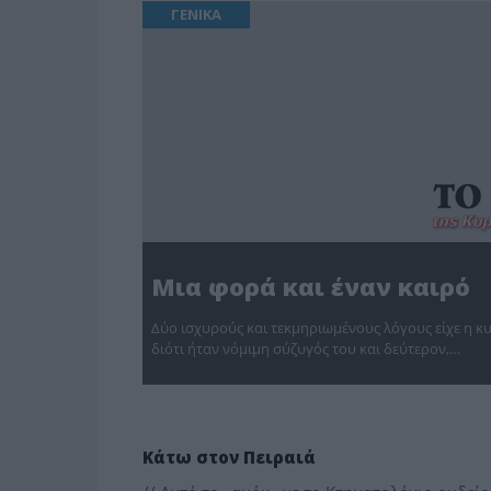
ΓΕΝΙΚΑ
Μια φορά και έναν καιρό
Δύο ισχυρούς και τεκμηριωμένους λόγους είχε η κυ
διότι ήταν νόμιμη σύζυγός του και δεύτερον,…
ΔΗΜΟΤΙΚΑ
Κάτω στον Πειραιά