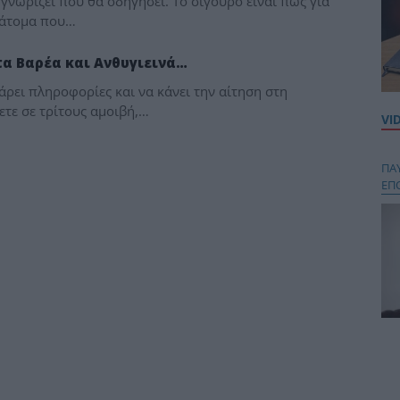
 γνωρίζει πού θα οδηγήσει. Το σίγουρο είναι πως για
 άτομα που…
στα Βαρέα και Ανθυγιεινά…
άρει πληροφορίες και να κάνει την αίτηση στη
τε σε τρίτους αμοιβή,…
VI
ΠΑ
ΕΠ
Κου
περ
στή
και