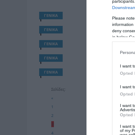
participants
Downstream 
ΓΕΝΙΚΑ
Please note
1
information 
ΓΕΝΙΚΑ
deny consent
1
in below Go
ΓΕΝΙΚΑ
1
Persona
ΓΕΝΙΚΑ
1
I want t
ΓΕΝΙΚΑ
Opted 
1
I want t
Σελίδες:
Opted 
«
I want 
1
Advertis
Opted 
2
3
I want t
of my P
4
was col