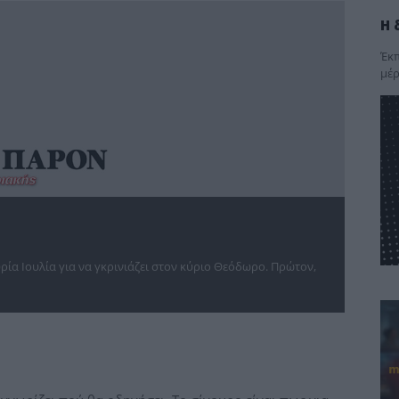
Η 
Έκπ
μέρ
ρία Ιουλία για να γκρινιάζει στον κύριο Θεόδωρο. Πρώτον,