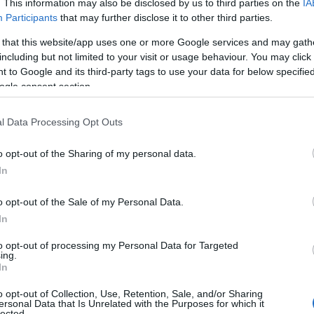
. This information may also be disclosed by us to third parties on the
IA
Participants
that may further disclose it to other third parties.
 that this website/app uses one or more Google services and may gath
including but not limited to your visit or usage behaviour. You may click 
 to Google and its third-party tags to use your data for below specifi
ogle consent section.
αντόμα ΕΡΤ, που μοίρασε το 2004 πάνω από 70
ο 2005 μάλλον έχει βαλθεί […]
l Data Processing Opt Outs
υν όλοι οι λογαριασμοί του
o opt-out of the Sharing of my personal data.
In
ο εφέτης Νεκτάριος Βαζαίος για να αποδειχθεί η
ι του στενού περιβάλλοντός του,…
o opt-out of the Sale of my Personal Data.
In
to opt-out of processing my Personal Data for Targeted
 οι συνδικαλιστές της ΟΤΟΕ, τόσο σε εγχώριο, όσο
ing.
In
o opt-out of Collection, Use, Retention, Sale, and/or Sharing
ι της HOCHTIEF
ersonal Data that Is Unrelated with the Purposes for which it
lected.