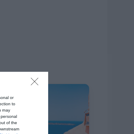
δίκτυο.
Η ΣΤΗΛΗ ΜΑΣ
sonal or
ection to
ou may
 personal
out of the
 downstream