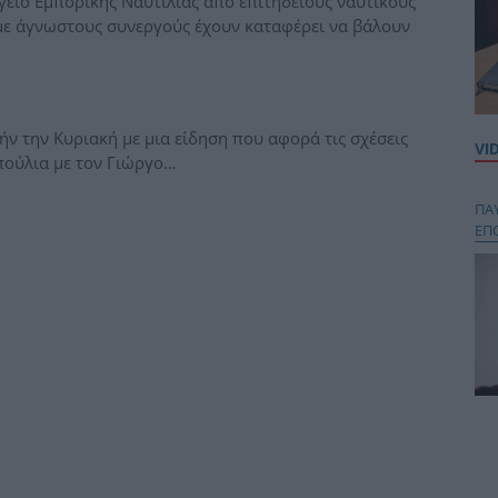
γείο Εμπορικής Ναυτιλίας από επιτήδειους ναυτικούς
με άγνωστους συνεργούς έχουν καταφέρει να βάλουν
ήν την Κυριακή με μια είδηση που αφορά τις σχέσεις
VI
ούλια με τον Γιώργο…
ΠΑ
ΕΠ
Κου
περ
στή
και