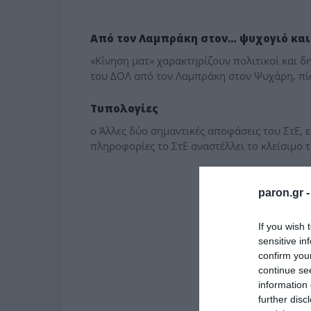
MEDIA - ΤΥΠΟΛΟΓΙΕΣ
Από τον Λαμπράκη στον… ψυχογιό και
«Κίνηση ματ» χαρακτηρίζουν πολιτικοί και 
του ΔΟΛ από τον Λαμπράκη στον Ψυχάρη, πί
MEDIA - ΤΥΠΟΛΟΓΙΕΣ
Τυπολογίες
o Άλλες δύο σημαντικές αποφάσεις του ΣτΕ,
πληροφορίες το ΣτΕ αναστέλλει το κλείσιμο τ
paron.gr 
If you wish 
sensitive in
confirm you
continue se
information 
further disc