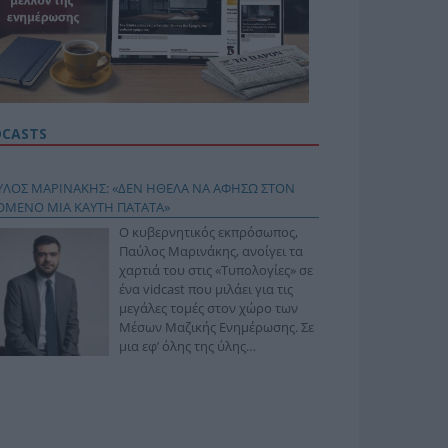
DCASTS
ΥΛΟΣ ΜΑΡΙΝΑΚΗΣ: «ΔΕΝ ΗΘΕΛΑ ΝΑ ΑΦΗΣΩ ΣΤΟΝ
ΟΜΕΝΟ ΜΙΑ ΚΑΥΤΗ ΠΑΤΑΤΑ»
Ο κυβερνητικός εκπρόσωπος,
Παύλος Μαρινάκης, ανοίγει τα
χαρτιά του στις «Τυπολογίες» σε
ένα vidcast που μιλάει για τις
μεγάλες τομές στον χώρο των
Μέσων Μαζικής Ενημέρωσης. Σε
μια εφ’ όλης της ύλης
συνέντευξη στον Βασίλη
φόπουλο, αναλύει το χρονοδιάγραμμα για τις
ιφερειακές και ραδιοφωνικές άδειες, το πακέτο
ριξης των 80 εκατομμυρίων ευρώ για τον Τύπο, αλλά
 την πρωτοβουλία για την άρση της ανωνυμίας στο