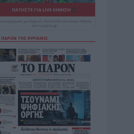
ΠΑΤΗΣΤΕ ΓΙΑ LIVE ΚΙΝΗΣΗ
ive ενημέρωση για Κηφισό, Αττική Οδό και κέντρο Αθήνας
από το paron.gr
 ΠΑΡΟΝ ΤΗΣ ΚΥΡΙΑΚΗΣ