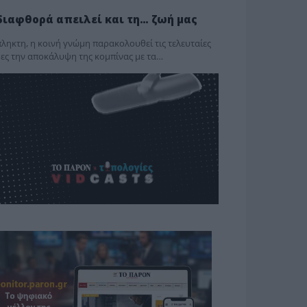
διαφθορά απειλεί και τη… ζωή μας
ληκτη, η κοινή γνώμη παρακολουθεί τις τελευταίες
ες την αποκάλυψη της κο­μπίνας με τα…