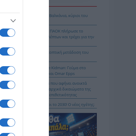
Η ΕΙΔΗΣΕΩΝ
όδοξοι υπάρχουν και στα Βαλκάνια, κύριοι του
Ξ!
χρολουσία στην Τούμπα: Ο ΠΑΟΚ πλήρωσε το
λακ άουτ» των 17 δευτερολέπτων και τρέχει για την
τροπή στο Βέλγιο
Κ – Άντερλεχτ LIVE: Η τηλεοπτική μετάδοση του
ώνα (OPEN)
 Μύκονο βρίσκεται η Nicole Kidman: Γεύμα στο
mos μαζί με Zoe Saldaña και Omar Epps
α Δούρου: Θολή συμφωνία που αφήνει ανοικτά
τήματα σχετικά με τα κυριαρχικά δικαιώματα της
άδας έναντι της τουρκικής επιθετικότητας
ιλάν Βιτάλις στην ΑΕΚ μέχρι το 2030! Ο νέος ηγέτης;