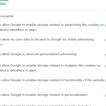
Η επιστράτευση από τη HOCHTIEF διαιτητών, που δεν
ΡΟ
Out
ης αντικειμενικής κρίσης, δεν ευοδώθηκε.
Ορθ
consents
ΥΠΕ
ερισσό
Ψυ
o allow Google to enable storage related to advertising like cookies on
υ βρίσκεται στο επίκεντρο τις πολιτικής του ΚΚΕ για
«μπ
evice identifiers in apps.
επόμενου χρόνου.
ανα
o allow my user data to be sent to Google for online advertising
ΠΑΟ
s.
αγ
Στη
to allow Google to send me personalized advertising.
Nam
Ρέν
o allow Google to enable storage related to analytics like cookies on
ερω
evice identifiers in apps.
Ελλ
o allow Google to enable storage related to functionality of the website
Ο Μ
o allow Google to enable storage related to personalization.
o allow Google to enable storage related to security, including