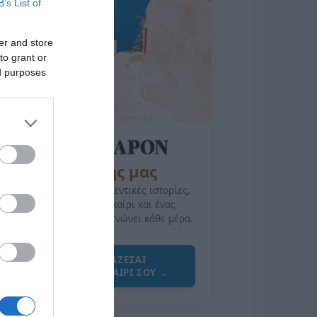
B’s List of
er and store
to grant or
ed purposes
της Ζωής μας
Οι άνθρωποι, οι αυθεντικές ιστορίες,
το ελληνικό καλοκαίρι και ένας
πολιτισμός που μας ενώνει κάθε μέρα.
ΌΣΑ ΧΡΕΙΆΖΕΣΑΙ
ΓΙΑ ΤΟ ΚΑΛΟΚΑΊΡΙ ΣΟΥ →