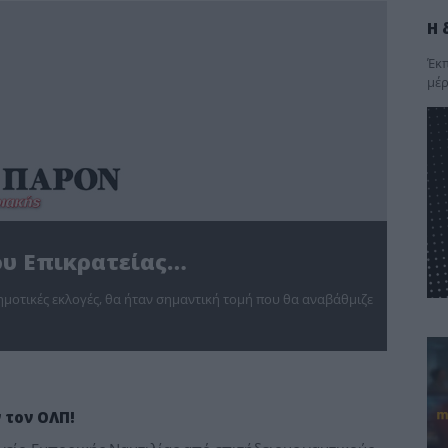
Η 
Έκπ
μέρ
ου Επικρατείας…
δημοτικές εκλογές, θα ήταν σημαντική τομή που θα αναβάθμιζε
 τον ΟΛΠ!