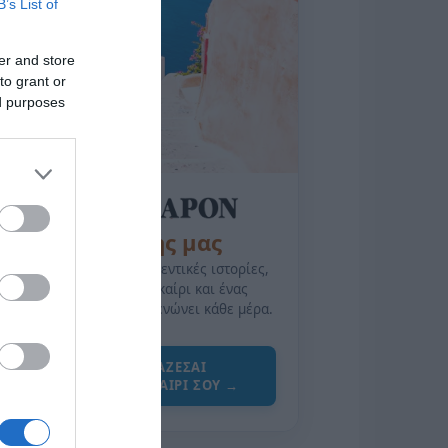
B’s List of
er and store
to grant or
ed purposes
της Ζωής μας
Οι άνθρωποι, οι αυθεντικές ιστορίες,
το ελληνικό καλοκαίρι και ένας
πολιτισμός που μας ενώνει κάθε μέρα.
ΌΣΑ ΧΡΕΙΆΖΕΣΑΙ
ΓΙΑ ΤΟ ΚΑΛΟΚΑΊΡΙ ΣΟΥ →