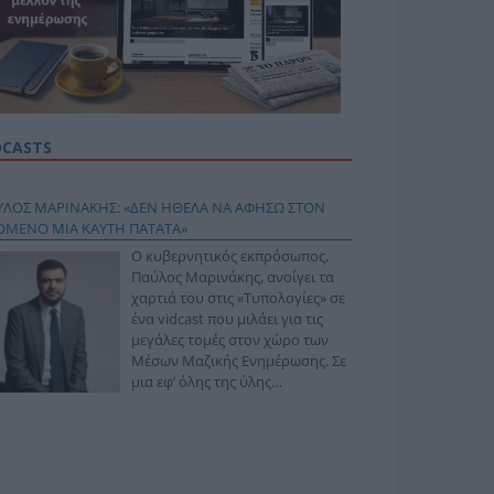
DCASTS
ΥΛΟΣ ΜΑΡΙΝΑΚΗΣ: «ΔΕΝ ΗΘΕΛΑ ΝΑ ΑΦΗΣΩ ΣΤΟΝ
ΟΜΕΝΟ ΜΙΑ ΚΑΥΤΗ ΠΑΤΑΤΑ»
Ο κυβερνητικός εκπρόσωπος,
Παύλος Μαρινάκης, ανοίγει τα
χαρτιά του στις «Τυπολογίες» σε
ένα vidcast που μιλάει για τις
μεγάλες τομές στον χώρο των
Μέσων Μαζικής Ενημέρωσης. Σε
μια εφ’ όλης της ύλης
συνέντευξη στον Βασίλη
φόπουλο, αναλύει το χρονοδιάγραμμα για τις
ιφερειακές και ραδιοφωνικές άδειες, το πακέτο
ριξης των 80 εκατομμυρίων ευρώ για τον Τύπο, αλλά
 την πρωτοβουλία για την άρση της ανωνυμίας στο