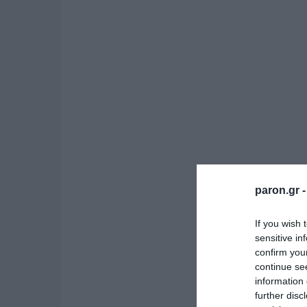
paron.gr 
If you wish 
sensitive in
confirm you
continue se
information 
further disc