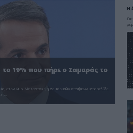
Η 
Έκπ
μέρ
ς το 19% που πήρε ο Σαμαράς το
νόμο, στον Κυρ. Μητσοτάκη η σαμαρικών απόψεων ιστοσελίδα
εις…