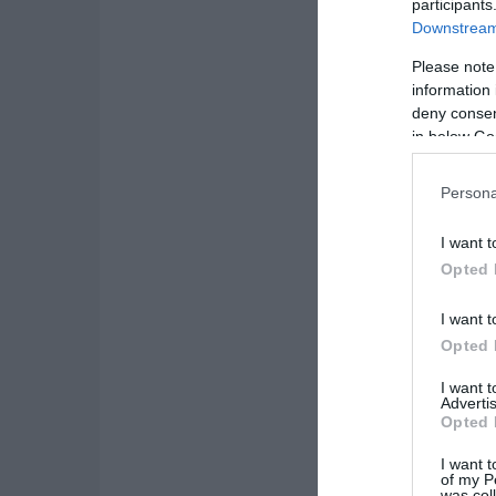
participants
Downstream 
Please note
information 
deny consent
in below Go
Persona
I want t
Opted 
I want t
Opted 
I want 
Advertis
Opted 
I want t
of my P
was col