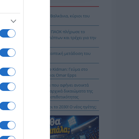
Η ΕΙΔΗΣΕΩΝ
όδοξοι υπάρχουν και στα Βαλκάνια, κύριοι του
Ξ!
χρολουσία στην Τούμπα: Ο ΠΑΟΚ πλήρωσε το
λακ άουτ» των 17 δευτερολέπτων και τρέχει για την
τροπή στο Βέλγιο
Κ – Άντερλεχτ LIVE: Η τηλεοπτική μετάδοση του
ώνα (OPEN)
 Μύκονο βρίσκεται η Nicole Kidman: Γεύμα στο
mos μαζί με Zoe Saldaña και Omar Epps
α Δούρου: Θολή συμφωνία που αφήνει ανοικτά
τήματα σχετικά με τα κυριαρχικά δικαιώματα της
άδας έναντι της τουρκικής επιθετικότητας
ιλάν Βιτάλις στην ΑΕΚ μέχρι το 2030! Ο νέος ηγέτης;