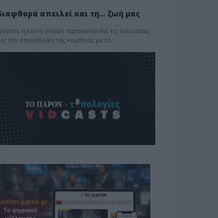
διαφθορά απειλεί και τη… ζωή μας
ληκτη, η κοινή γνώμη παρακολουθεί τις τελευταίες
ες την αποκάλυψη της κο­μπίνας με τα…