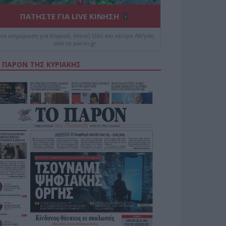
ΠΑΤΗΣΤΕ ΓΙΑ LIVE ΚΙΝΗΣΗ
ive ενημέρωση για Κηφισό, Αττική Οδό και κέντρο Αθήνας
από το paron.gr
 ΠΑΡΟΝ ΤΗΣ ΚΥΡΙΑΚΗΣ