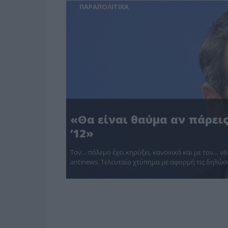
ΠΑΡΑΠΟΛΙΤΙΚΑ
«Θα είναι θαύμα αν πάρει
’12»
Τον… πόλεμο έχει κηρύξει, κανονικά και με τον… 
antinews. Τελευταίο χτύπημα με αφορμή τις δηλώσ