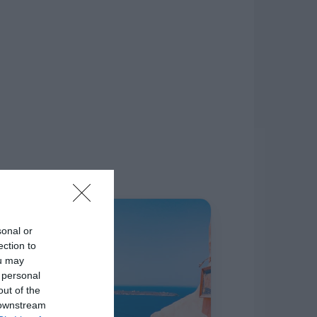
δίκτυο.
Η ΣΤΗΛΗ ΜΑΣ
sonal or
ection to
ou may
 personal
out of the
 downstream