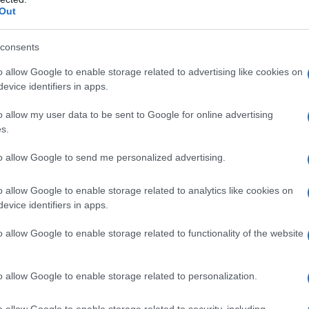
ΡΟ
Out
Ορθ
consents
ΥΠΕ
Ψυ
o allow Google to enable storage related to advertising like cookies on
«μπ
evice identifiers in apps.
ανα
o allow my user data to be sent to Google for online advertising
ΠΑΟ
s.
αγ
Στη
to allow Google to send me personalized advertising.
Nam
Ρέν
o allow Google to enable storage related to analytics like cookies on
ερω
evice identifiers in apps.
Ελλ
o allow Google to enable storage related to functionality of the website
Ο Μ
o allow Google to enable storage related to personalization.
o allow Google to enable storage related to security, including