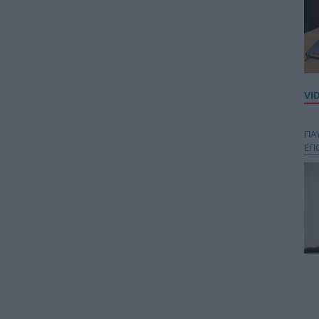
VI
ΠΑ
ΕΠ
Κου
περ
στή
και