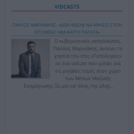
VIDCASTS
ΠΑΥΛΟΣ ΜΑΡΙΝΑΚΗΣ: «ΔΕΝ ΗΘΕΛΑ ΝΑ ΑΦΗΣΩ ΣΤΟΝ
ΕΠΟΜΕΝΟ ΜΙΑ ΚΑΥΤΗ ΠΑΤΑΤΑ»
Ο κυβερνητικός εκπρόσωπος,
Παύλος Μαρινάκης, ανοίγει τα
χαρτιά του στις «Τυπολογίες»
σε ένα vidcast που μιλάει για
τις μεγάλες τομές στον χώρο
των Μέσων Μαζικής
Ενημέρωσης. Σε μια εφ’ όλης της ύλης
συνέντευξη στον Βασίλη Κουφόπουλο, αναλύει
το χρονοδιάγραμμα για τις περιφερειακές και
ραδιοφωνικές άδειες, το πακέτο στήριξης των 80
εκατομμυρίων ευρώ για τον Τύπο, αλλά και την
πρωτοβουλία για την άρση της ανωνυμίας στο
διαδίκτυο.