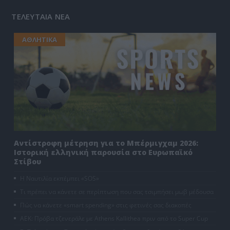
ΤΕΛΕΥΤΑΙΑ ΝΕΑ
ΑΘΛΗΤΙΚΑ
Αντίστροφη μέτρηση για το Μπέρμιγχαμ 2026:
Ιστορική ελληνική παρουσία στο Ευρωπαϊκό
Στίβου
Η Ναυτιλία εκπέμπει «SOS»
Τι πρέπει να κάνετε σε περίπτωση που σας τσιμπήσει μωβ μέδουσα
Πώς να κάνετε «smart spending» στις φετινές σας διακοπές
ΑΕΚ: Πρόβα τζενεράλε με Athens Kallithea πριν από το Super Cup