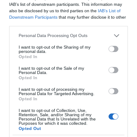
Αντίστροφη μέτρηση για το Μπέρμιγχαμ 2026:
IAB’s list of downstream participants. This information may
Ιστορική ελληνική παρουσία στο Ευρωπαϊκό Στίβου
also be disclosed by us to third parties on the
IAB’s List of
Downstream Participants
that may further disclose it to other
Η Ναυτιλία εκπέμπει «SOS»
third parties.
Τι πρέπει να κάνετε σε περίπτωση που σας τσιμπήσει
Please note that this website/app uses one or more Google
Personal Data Processing Opt Outs
μωβ μέδουσα
services and may gather and store information including but
not limited to your visit or usage behaviour. You may click to
I want to opt-out of the Sharing of my
Πώς να κάνετε «smart spending» στις φετινές σας
personal data.
grant or deny consent to Google and its third-party tags to
Opted In
διακοπές
use your data for below specified purposes in below Google
consent section.
I want to opt-out of the Sale of my
ΑΕΚ: Πρόβα τζενεράλε με Athens Kallithea πριν από
Personal Data.
το Super Cup
Opted In
Β. Ταλαμάγκας: Στο κεκλιμένο επίπεδο της φθοράς η
I want to opt-out of processing my
Personal Data for Targeted Advertising.
κυβέρνηση Μητσοτάκη
Opted In
I want to opt-out of Collection, Use,
Retention, Sale, and/or Sharing of my
Personal Data that Is Unrelated with the
Purposes for which it was collected.
Opted Out