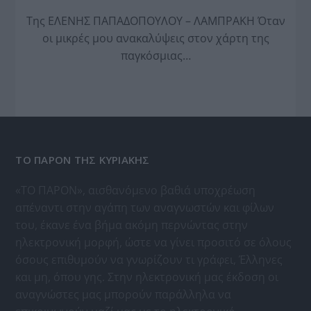
Της ΕΛΕΝΗΣ ΠΑΠΑΔΟΠΟΥΛΟΥ – ΛΑΜΠΡΑΚΗ Όταν
οι μικρές μου ανακαλύψεις στον χάρτη της
παγκόσμιας…
ΤΟ ΠΑΡΟΝ ΤΗΣ ΚΥΡΙΑΚΗΣ
«ΤΟ ΠΑΡΟΝ», αισθανόμενο βαθιά υποχρέωση
απέναντι στην αγάπη των αναγνωστών και φίλων
του, έκανε ένα βήμα ακόμη περνώντας στην
ηλεκτρονική μορφή, ώστε να γίνει προσιτό σε όλους
όσους επιθυμούν να γνωρίζουν τι γράφει, Έλληνες
και μη, όπου γης. Στην ηλεκτρονική μας έκδοση οι
αναγνώστες μας μπορούν παράλληλα να