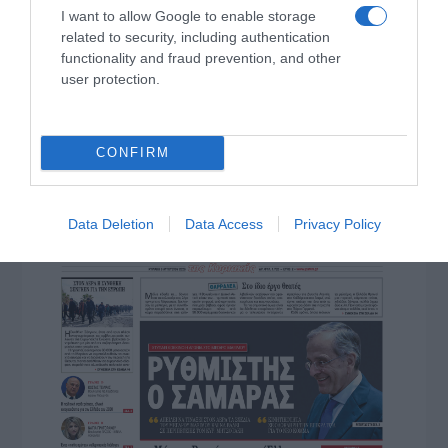
I want to allow Google to enable storage
related to security, including authentication
ΠΑΤΗΣΤΕ ΓΙΑ LIVE ΚΙΝΗΣΗ
functionality and fraud prevention, and other
user protection.
Live ενημέρωση για Κηφισό, Αττική Οδό και κέντρο Αθήνας από το
paron.gr
ΤΟ ΠΑΡΟΝ ΤΗΣ ΚΥΡΙΑΚΗΣ
CONFIRM
Data Deletion
Data Access
Privacy Policy