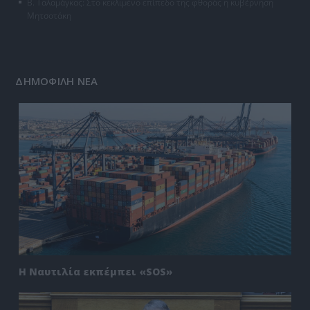
Β. Ταλαμάγκας: Στο κεκλιμένο επίπεδο της φθοράς η κυβέρνηση
Μητσοτάκη
ΔΗΜΟΦΙΛΗ ΝΕΑ
Η Ναυτιλία εκπέμπει «SOS»