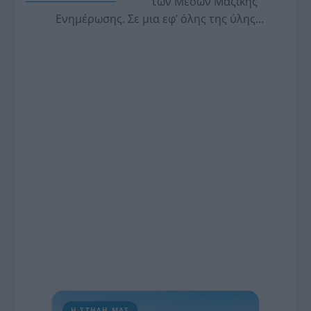
των Μέσων Μαζικής
Ενημέρωσης. Σε μια εφ’ όλης της ύλης
συνέντευξη στον Βασίλη Κουφόπουλο, αναλύει
το χρονοδιάγραμμα για τις περιφερειακές και
ραδιοφωνικές άδειες, το πακέτο στήριξης των 80
εκατομμυρίων ευρώ για τον Τύπο, αλλά και την
πρωτοβουλία για την άρση της ανωνυμίας στο
διαδίκτυο.
Η ΣΤΗΛΗ ΜΑΣ