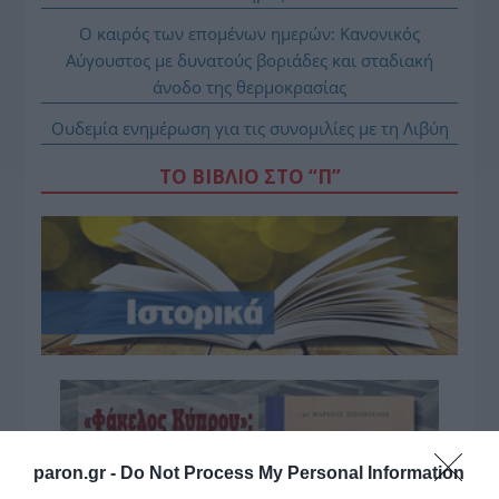
Ο καιρός των επομένων ημερών: Κανονικός
Αύγουστος με δυνατούς βοριάδες και σταδιακή
άνοδο της θερμοκρασίας
Ουδεμία ενημέρωση για τις συνομιλίες με τη Λιβύη
ΤΟ ΒΙΒΛΙΟ ΣΤΟ “Π”
paron.gr -
Do Not Process My Personal Information