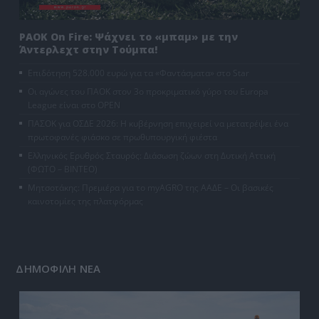
PAOK On Fire: Ψάχνει το «μπαμ» με την
Άντερλεχτ στην Τούμπα!
Επιδότηση 528.000 ευρώ για τα «Φαντάσματα» στο Star
Οι αγώνες του ΠΑΟΚ στον 3ο προκριματικό γύρο του Europa
League είναι στο OPEN
ΠΑΣΟΚ για ΟΣΔΕ 2026: Η κυβέρνηση επιχειρεί να μετατρέψει ένα
πρωτοφανές φιάσκο σε πρωθυπουργική φιέστα
Ελληνικός Ερυθρός Σταυρός: Διάσωση ζώων στη Δυτική Αττική
(ΦΩΤΟ – ΒΙΝΤΕΟ)
Μητσοτάκης: Πρεμιέρα για το myAGRO της ΑΑΔΕ – Οι βασικές
καινοτομίες της πλατφόρμας
ΔΗΜΟΦΙΛΗ ΝΕΑ