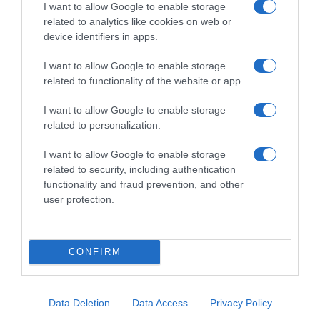
I want to allow Google to enable storage
related to analytics like cookies on web or
device identifiers in apps.
I want to allow Google to enable storage
related to functionality of the website or app.
I want to allow Google to enable storage
related to personalization.
I want to allow Google to enable storage
related to security, including authentication
*ΤΑ ΆΝΘΗ ΤΟΥ ΚΑΚΟΎ*
functionality and fraud prevention, and other
user protection.
Ο Μητσοτάκης κάνει σχέδια για την
Ελλάδα του 2030, ο Ανδρουλάκης για
CONFIRM
εκείνη του 2035, ώρα είναι να βγει κι
ο Βελόπουλος…
Data Deletion
Data Access
Privacy Policy
…να πει ότι στόχος του είναι η πρωτιά στις