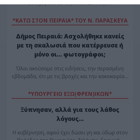
εκλογές του 2040 (…στον Σύλλογο…
*ΚΑΤΩ ΣΤΟΝ ΠΕΙΡΑΙΑ* ΤΟΥ Ν. ΠΑΡΑΣΚΕΥΑ
Δήμος Πειραιά: Ασχολήθηκε κανείς
με τη σκαλωσιά που κατέρρευσε ή
μόνο οι… φωτογράφοι;
Όλοι ακούσαμε στις ειδήσεις, την περασμένη
εβδομάδα, ότι με τις βροχές και την κακοκαιρία…
*ΥΠΟΥΡΓΕΙΟ ΕΞΩ(ΦΡΕΝ)ΙΚΩΝ*
Ξύπνησαν, αλλά για τους λάθος
λόγους…
Η κυβέρνηση, αφού έχει δώσει γη και ύδωρ στον