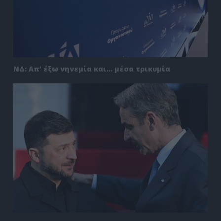
ΝΔ: Απ’ έξω νηνεμία και… μέσα τρικυμία