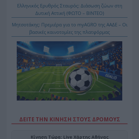
Ελληνικός Ερυθρός Σταυρός: Διάσωση ζώων στη
Δυτική Αττική (ΦΩΤΟ – ΒΙΝΤΕΟ)
Μητσοτάκης: Πρεμιέρα για το myAGRO της ΑΑΔΕ – Οι
βασικές καινοτομίες της πλατφόρμας
ΔΕΙΤΕ ΤΗΝ ΚΙΝΗΣΗ ΣΤΟΥΣ ΔΡΌΜΟΥΣ
Κίνηση Τώρα: Live Χάρτης Αθήνας