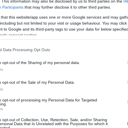
. This information may also be disclosed by us to third parties on the
IA
Participants
that may further disclose it to other third parties.
Έλληνες του εξωτερικού, Το μήνυμα που σας μεταφέρω
ης Μαρτίου, ενέχει ιδιαίτερο […]
 that this website/app uses one or more Google services and may gath
including but not limited to your visit or usage behaviour. You may click 
 to Google and its third-party tags to use your data for below specifi
ogle consent section.
l Data Processing Opt Outs
o opt-out of the Sharing of my personal data.
In
o opt-out of the Sale of my Personal Data.
In
to opt-out of processing my Personal Data for Targeted
ing.
In
o opt-out of Collection, Use, Retention, Sale, and/or Sharing
με έργα Παύλου Καρρέρ και Νίκου Σκαλκώτα
ersonal Data that Is Unrelated with the Purposes for which it
lected.