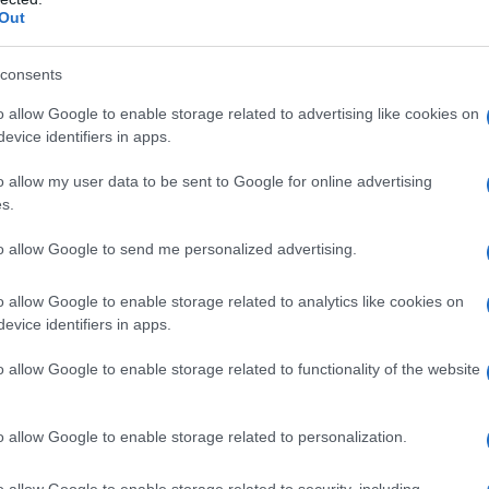
ΡΟ
κούς χορούς θα προβληθούν την Πέμπτη 25 Μαρτίου
Out
cebook και στο YouTube της […]
LIV
consents
Σω
Ξύπ
o allow Google to enable storage related to advertising like cookies on
evice identifiers in apps.
Παν
ΟΑ
o allow my user data to be sent to Google for online advertising
GSI
s.
ΕΛ.
to allow Google to send me personalized advertising.
έχε
ολο
o allow Google to enable storage related to analytics like cookies on
Παν
evice identifiers in apps.
μετ
o allow Google to enable storage related to functionality of the website
o allow Google to enable storage related to personalization.
ων εθνικών ευεργετών πριν και μετά τον
o allow Google to enable storage related to security, including