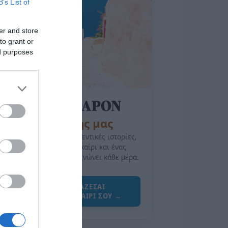
B’s List of
er and store
to grant or
ed purposes
της Ζωής μας
Οι άνθρωποι, οι αυθεντικές ιστορίες,
το ελληνικό καλοκαίρι και ένας
πολιτισμός που μας ενώνει κάθε μέρα.
ΌΣΑ ΧΡΕΙΆΖΕΣΑΙ
ΓΙΑ ΤΟ ΚΑΛΟΚΑΊΡΙ ΣΟΥ →