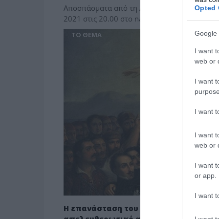
Αποσπάσματα από τη Δέσπω και τους Ελληνι
Opted 
2021 στις 20.00 στο nationalopera.gr, στο Fa
Google 
ΤΟ ΘΕΜΑ
I want t
web or d
I want t
purpose
I want 
I want t
web or d
I want t
or app.
I want t
Η επανάσταση του 1821 και ο ρόλος τ
I want t