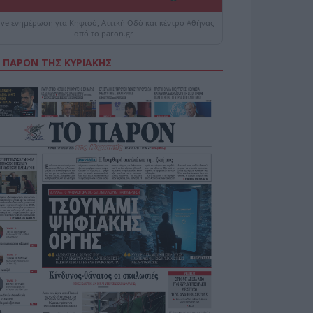
ive ενημέρωση για Κηφισό, Αττική Οδό και κέντρο Αθήνας
από το paron.gr
 ΠΑΡΟΝ ΤΗΣ ΚΥΡΙΑΚΗΣ