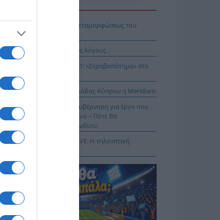
Η ΕΙΔΗΣΕΩΝ
E: Η Θεία Λειτουργία της Μεταμορφώσεως του
τήρος
νησαν, αλλά για τους λάθος λόγους…
αθηναϊκός – ΤΣΣΚΑ 1948 1-1: «Στραβοπάτημα» στο
ΚΑ
: Στο έργο διασύνδεσης Ελλάδας-Κύπρου η Meridiam
Α.Σ Να μην πανηγυρίζει η κυβέρνηση για έργο που
ι παγώσει εδώ και έναν χρόνο – Πότε θα
κληρωθεί το έργο του καλωδίου;
αθηναϊκός – ΤΣΣΚΑ 1948 LIVE: Η τηλεοπτική
άδοση του αγώνα (ΣΚΑΪ)