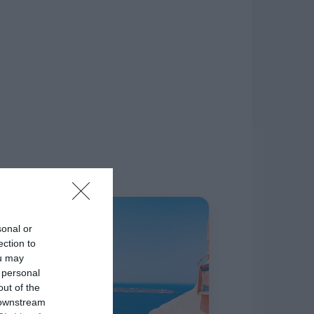
δίκτυο.
Η ΣΤΗΛΗ ΜΑΣ
sonal or
ection to
ou may
 personal
out of the
 downstream