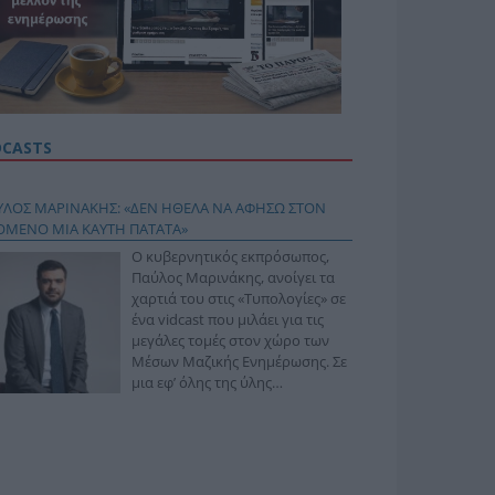
DCASTS
ΥΛΟΣ ΜΑΡΙΝΑΚΗΣ: «ΔΕΝ ΗΘΕΛΑ ΝΑ ΑΦΗΣΩ ΣΤΟΝ
ΟΜΕΝΟ ΜΙΑ ΚΑΥΤΗ ΠΑΤΑΤΑ»
Ο κυβερνητικός εκπρόσωπος,
Παύλος Μαρινάκης, ανοίγει τα
χαρτιά του στις «Τυπολογίες» σε
ένα vidcast που μιλάει για τις
μεγάλες τομές στον χώρο των
Μέσων Μαζικής Ενημέρωσης. Σε
μια εφ’ όλης της ύλης
συνέντευξη στον Βασίλη
φόπουλο, αναλύει το χρονοδιάγραμμα για τις
ιφερειακές και ραδιοφωνικές άδειες, το πακέτο
ριξης των 80 εκατομμυρίων ευρώ για τον Τύπο, αλλά
 την πρωτοβουλία για την άρση της ανωνυμίας στο