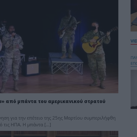
VI
ΠΑ
ΕΠ
» από μπάντα του αμερικανικού στρατού
Κου
ίνηση για την επέτειο της 25ης Μαρτίου συμπεριλήφθη
περ
 τις ΗΠΑ. Η μπάντα […]
στή
και