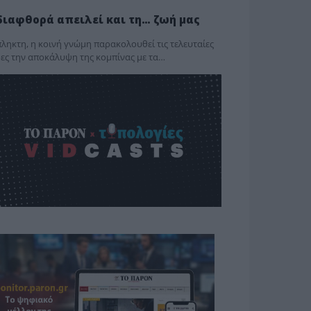
διαφθορά απειλεί και τη… ζωή μας
ληκτη, η κοινή γνώμη παρακολουθεί τις τελευταίες
ες την αποκάλυψη της κο­μπίνας με τα…