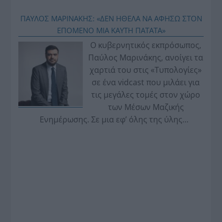
ΠΑΥΛΟΣ ΜΑΡΙΝΑΚΗΣ: «ΔΕΝ ΗΘΕΛΑ ΝΑ ΑΦΗΣΩ ΣΤΟΝ
ΕΠΟΜΕΝΟ ΜΙΑ ΚΑΥΤΗ ΠΑΤΑΤΑ»
Ο κυβερνητικός εκπρόσωπος,
Παύλος Μαρινάκης, ανοίγει τα
χαρτιά του στις «Τυπολογίες»
σε ένα vidcast που μιλάει για
τις μεγάλες τομές στον χώρο
των Μέσων Μαζικής
Ενημέρωσης. Σε μια εφ’ όλης της ύλης
συνέντευξη στον Βασίλη Κουφόπουλο, αναλύει
το χρονοδιάγραμμα για τις περιφερειακές και
ραδιοφωνικές άδειες, το πακέτο στήριξης των 80
εκατομμυρίων ευρώ για τον Τύπο, αλλά και την
πρωτοβουλία για την άρση της ανωνυμίας στο
διαδίκτυο.