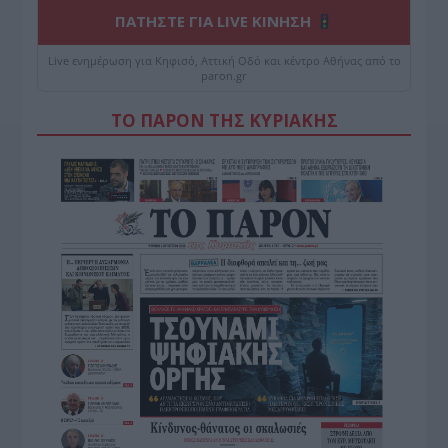
ΠΑΤΗΣΤΕ ΓΙΑ LIVE ΚΙΝΗΣΗ
Live ενημέρωση για Κηφισό, Αττική Οδό και κέντρο Αθήνας από το
paron.gr
ΤΟ ΠΑΡΟΝ ΤΗΣ ΚΥΡΙΑΚΗΣ