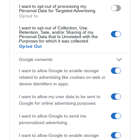
I want to opt-out of processing my
Ξύπνησαν, αλλά για τους λάθος λόγους…
Personal Data for Targeted Advertising.
Opted In
Παναθηναϊκός – ΤΣΣΚΑ 1948 1-1: «Στραβοπάτημα»
στο ΟΑΚΑ
I want to opt-out of Collection, Use,
Retention, Sale, and/or Sharing of my
Personal Data that Is Unrelated with the
GSI: Στο έργο διασύνδεσης Ελλάδας-Κύπρου η
Purposes for which it was collected.
Meridiam
Opted Out
ΕΛ.Α.Σ Να μην πανηγυρίζει η κυβέρνηση για έργο
Google consents
που έχει παγώσει εδώ και έναν χρόνο – Πότε θα
I want to allow Google to enable storage
ολοκληρωθεί το έργο του καλωδίου;
related to advertising like cookies on web or
Παναθηναϊκός – ΤΣΣΚΑ 1948 LIVE: Η τηλεοπτική
device identifiers in apps.
μετάδοση του αγώνα (ΣΚΑΪ)
I want to allow my user data to be sent to
Google for online advertising purposes.
I want to allow Google to send me
personalized advertising.
I want to allow Google to enable storage