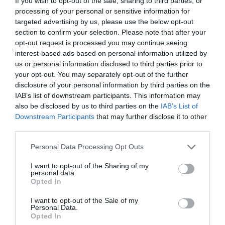
If you wish to opt-out of the sale, sharing to third parties, or
processing of your personal or sensitive information for
targeted advertising by us, please use the below opt-out
section to confirm your selection. Please note that after your
opt-out request is processed you may continue seeing
interest-based ads based on personal information utilized by
us or personal information disclosed to third parties prior to
της Ζωής μας
your opt-out. You may separately opt-out of the further
disclosure of your personal information by third parties on the
Οι άνθρωποι, οι αυθεντικές ιστορίες,
IAB’s list of downstream participants. This information may
το ελληνικό καλοκαίρι και ένας
also be disclosed by us to third parties on the
IAB’s List of
πολιτισμός που μας ενώνει κάθε μέρα.
Downstream Participants
that may further disclose it to other
third parties.
ΌΣΑ ΧΡΕΙΆΖΕΣΑΙ
Please note that this website/app uses one or more Google
ΓΙΑ ΤΟ ΚΑΛΟΚΑΊΡΙ ΣΟΥ →
Personal Data Processing Opt Outs
services and may gather and store information including but
not limited to your visit or usage behaviour. You may click to
I want to opt-out of the Sharing of my
personal data.
grant or deny consent to Google and its third-party tags to
Opted In
ΡΟΗ ΕΙΔΗΣΕΩΝ
use your data for below specified purposes in below Google
consent section.
I want to opt-out of the Sale of my
LIVE: Η Θεία Λειτουργία της Μεταμορφώσεως του
Personal Data.
Opted In
Σωτήρος