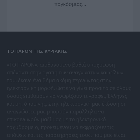
παγκόσμιας…
ΤΟ ΠΑΡΟΝ ΤΗΣ ΚΥΡΙΑΚΗΣ
«ΤΟ ΠΑΡΟΝ», αισθανόμενο βαθιά υποχρέωση
απέναντι στην αγάπη των αναγνωστών και φίλων
του, έκανε ένα βήμα ακόμη περνώντας στην
ηλεκτρονική μορφή, ώστε να γίνει προσιτό σε όλους
όσους επιθυμούν να γνωρίζουν τι γράφει, Έλληνες
και μη, όπου γης. Στην ηλεκτρονική μας έκδοση οι
αναγνώστες μας μπορούν παράλληλα να
επικοινωνούν μαζί μας με το ηλεκτρονικό
ταχυδρομείο, προκειμένου να εκφράζουν τις
απόψεις και τις παρατηρήσεις τους, που μας είναι