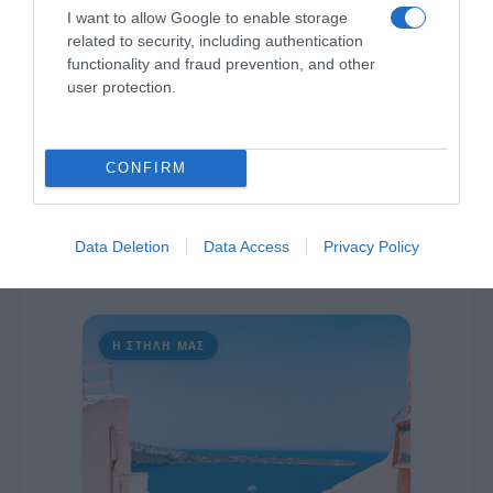
I want to allow Google to enable storage
πρωτοβουλία για την άρση της ανωνυμίας στο
related to security, including authentication
διαδίκτυο.
functionality and fraud prevention, and other
user protection.
CONFIRM
Data Deletion
Data Access
Privacy Policy
Η ΣΤΗΛΗ ΜΑΣ