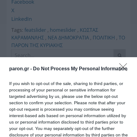
Facebook
X
LinkedIn
Tags:
featslider
,
homeslider
,
ΚΩΣΤΑΣ
ΚΑΡΑΜΑΝΛΗΣ
,
ΝΕΑ ΔΗΜΟΚΡΑΤΙΑ
,
ΠΟΛΙΤΙΚΗ
,
ΤΟ
ΠΑΡΟΝ ΤΗΣ ΚΥΡΙΑΚΗΣ
paron.gr -
Do Not Process My Personal Information
If you wish to opt-out of the sale, sharing to third parties, or
processing of your personal or sensitive information for
targeted advertising by us, please use the below opt-out
section to confirm your selection. Please note that after your
opt-out request is processed you may continue seeing
Η διαφθορά απειλεί και τη… ζωή μας
interest-based ads based on personal information utilized by
us or personal information disclosed to third parties prior to
Έκπληκτη, η κοινή γνώμη παρακολουθεί τις
your opt-out. You may separately opt-out of the further
τελευταίες μέρες την αποκάλυψη της κο­μπίνας
disclosure of your personal information by third parties on the