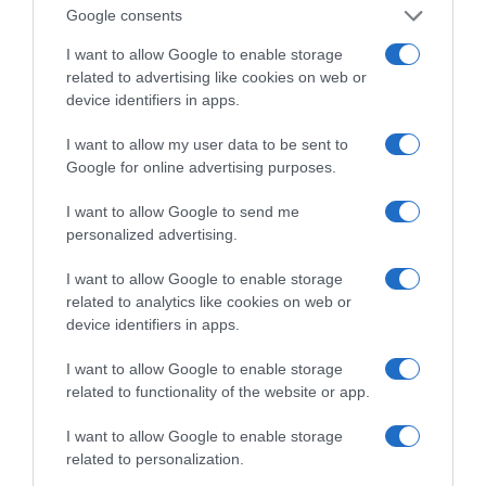
Google consents
I want to allow Google to enable storage
related to advertising like cookies on web or
VIDCASTS
device identifiers in apps.
I want to allow my user data to be sent to
ΠΑΥΛΟΣ ΜΑΡΙΝΑΚΗΣ: «ΔΕΝ ΗΘΕΛΑ ΝΑ ΑΦΗΣΩ ΣΤΟΝ
Google for online advertising purposes.
ΕΠΟΜΕΝΟ ΜΙΑ ΚΑΥΤΗ ΠΑΤΑΤΑ»
Ο κυβερνητικός εκπρόσωπος,
I want to allow Google to send me
Παύλος Μαρινάκης, ανοίγει τα
personalized advertising.
χαρτιά του στις «Τυπολογίες»
I want to allow Google to enable storage
σε ένα vidcast που μιλάει για
related to analytics like cookies on web or
τις μεγάλες τομές στον χώρο
device identifiers in apps.
των Μέσων Μαζικής
Ενημέρωσης. Σε μια εφ’ όλης της ύλης
I want to allow Google to enable storage
related to functionality of the website or app.
συνέντευξη στον Βασίλη Κουφόπουλο, αναλύει
το χρονοδιάγραμμα για τις περιφερειακές και
I want to allow Google to enable storage
ραδιοφωνικές άδειες, το πακέτο στήριξης των 80
related to personalization.
εκατομμυρίων ευρώ για τον Τύπο, αλλά και την