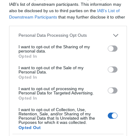
με τα…
IAB’s list of downstream participants. This information may
also be disclosed by us to third parties on the
IAB’s List of
Downstream Participants
that may further disclose it to other
third parties.
Please note that this website/app uses one or more Google
Personal Data Processing Opt Outs
services and may gather and store information including but
not limited to your visit or usage behaviour. You may click to
I want to opt-out of the Sharing of my
personal data.
grant or deny consent to Google and its third-party tags to
Opted In
use your data for below specified purposes in below Google
consent section.
I want to opt-out of the Sale of my
Personal Data.
Opted In
I want to opt-out of processing my
Personal Data for Targeted Advertising.
Opted In
I want to opt-out of Collection, Use,
Retention, Sale, and/or Sharing of my
Personal Data that Is Unrelated with the
Purposes for which it was collected.
Opted Out