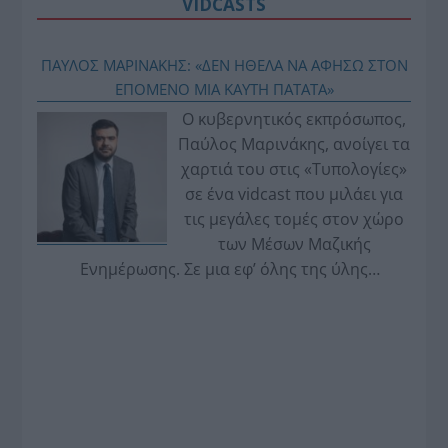
VIDCASTS
ΠΑΥΛΟΣ ΜΑΡΙΝΑΚΗΣ: «ΔΕΝ ΗΘΕΛΑ ΝΑ ΑΦΗΣΩ ΣΤΟΝ
ΕΠΟΜΕΝΟ ΜΙΑ ΚΑΥΤΗ ΠΑΤΑΤΑ»
Ο κυβερνητικός εκπρόσωπος,
Παύλος Μαρινάκης, ανοίγει τα
χαρτιά του στις «Τυπολογίες»
σε ένα vidcast που μιλάει για
τις μεγάλες τομές στον χώρο
των Μέσων Μαζικής
Ενημέρωσης. Σε μια εφ’ όλης της ύλης
συνέντευξη στον Βασίλη Κουφόπουλο, αναλύει
το χρονοδιάγραμμα για τις περιφερειακές και
ραδιοφωνικές άδειες, το πακέτο στήριξης των 80
εκατομμυρίων ευρώ για τον Τύπο, αλλά και την
πρωτοβουλία για την άρση της ανωνυμίας στο
διαδίκτυο.