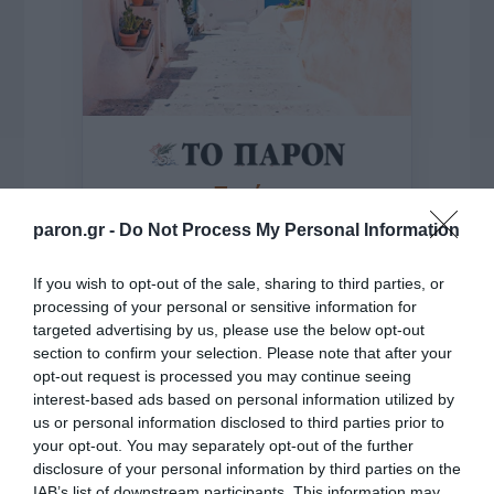
της Ζωής μας
Οι άνθρωποι, οι αυθεντικές ιστορίες,
paron.gr -
Do Not Process My Personal Information
το ελληνικό καλοκαίρι και ένας
πολιτισμός που μας ενώνει κάθε μέρα.
If you wish to opt-out of the sale, sharing to third parties, or
processing of your personal or sensitive information for
ΌΣΑ ΧΡΕΙΆΖΕΣΑΙ
targeted advertising by us, please use the below opt-out
ΓΙΑ ΤΟ ΚΑΛΟΚΑΊΡΙ ΣΟΥ →
section to confirm your selection. Please note that after your
opt-out request is processed you may continue seeing
interest-based ads based on personal information utilized by
us or personal information disclosed to third parties prior to
ΡΟΗ ΕΙΔΗΣΕΩΝ
your opt-out. You may separately opt-out of the further
disclosure of your personal information by third parties on the
Απ. Αποστόλου: Seyla Benhabib: «Η δημοκρατία
IAB’s list of downstream participants. This information may