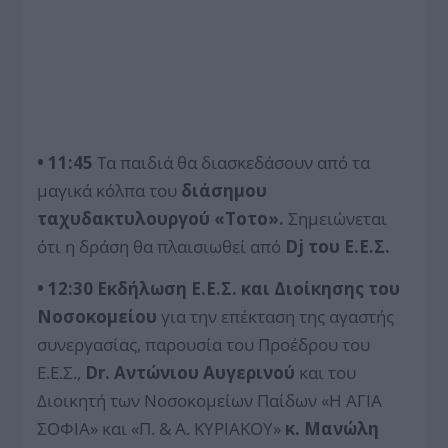
• 11:45
Τα παιδιά θα διασκεδάσουν από τα
μαγικά κόλπα του
διάσημου
ταχυδακτυλουργού «Τοτο».
Σημειώνεται
ότι η δράση θα πλαισιωθεί από
Dj του Ε.Ε.Σ.
• 12:30
Εκδήλωση Ε.Ε.Σ. και Διοίκησης του
Νοσοκομείου
για την επέκταση της αγαστής
συνεργασίας, παρουσία του Προέδρου του
Ε.Ε.Σ.,
Dr. Αντώνιου Αυγερινού
και του
Διοικητή των Νοσοκομείων Παίδων «Η ΑΓΙΑ
ΣΟΦΙΑ» και «Π. & Α. ΚΥΡΙΑΚΟΥ»
κ. Μανώλη