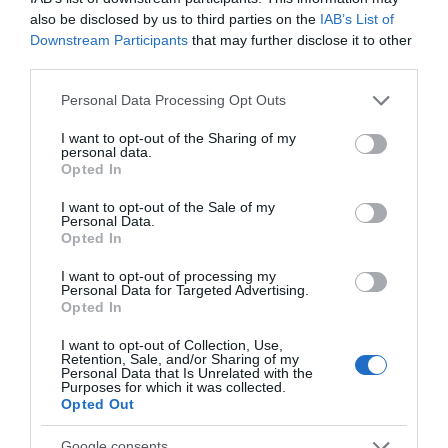
κρίνεται από τη δικαιοσύνη και όχι μόνο από τις
also be disclosed by us to third parties on the
IAB’s List of
διαδικασίες»
Downstream Participants
that may further disclose it to other
third parties.
Όλο και λιγοστεύουν τα παιδιά που γράφονται στην
Please note that this website/app uses one or more Google
Α΄ Δημοτικού
Personal Data Processing Opt Outs
services and may gather and store information including but
Η Ελληνική Ολυμπιακή Επιτροπή ξεκινά τον
not limited to your visit or usage behaviour. You may click to
I want to opt-out of the Sharing of my
personal data.
grant or deny consent to Google and its third-party tags to
καθαρισμό των μαρμάρων του Παναθηναϊκού
Opted In
use your data for below specified purposes in below Google
Σταδίου
consent section.
I want to opt-out of the Sale of my
Personal Data.
Μ. Βακόνδιος: H σημασία του οικονομικού
Opted In
αλφαβητισμού των νέων
I want to opt-out of processing my
Πώς θα αποκτήσεις λαμπερό και ενυδατωμένο δέρμα
Personal Data for Targeted Advertising.
το καλοκαίρι
Opted In
Ασημένιο μετάλλιο η Ρούσσου στα 800 μ. στο
I want to opt-out of Collection, Use,
Retention, Sale, and/or Sharing of my
Παγκόσμιο Κ20
Personal Data that Is Unrelated with the
Purposes for which it was collected.
Opted Out
Google consents