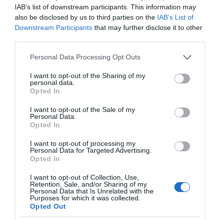
IAB’s list of downstream participants. This information may
also be disclosed by us to third parties on the
IAB’s List of
Downstream Participants
that may further disclose it to other
third parties.
Please note that this website/app uses one or more Google
Personal Data Processing Opt Outs
Πεινάς και εσύ μετά το
services and may gather and store information including but
ξενύχτι; 5 καντίνες
Πώς να ξεφλουδίζεις
not limited to your visit or usage behaviour. You may click to
I want to opt-out of the Sharing of my
στην Αθήνα που
εύκολα το σκόρδο – Το
personal data.
grant or deny consent to Google and its third-party tags to
σώζουν τις βραδινές
Opted In
kitchen trick που κάθε
σου λιγούρες
use your data for below specified purposes in below Google
foodie πρέπει να ξέρει
consent section.
I want to opt-out of the Sale of my
Personal Data.
Opted In
I want to opt-out of processing my
Personal Data for Targeted Advertising.
Opted In
Οι «Τυπολογίες» περνούν στην εικόνα, έχοντας
ως πρώτο καλεσμένο στο νέο vidcast τον Παύλο
I want to opt-out of Collection, Use,
Retention, Sale, and/or Sharing of my
Μαρινάκη
Personal Data that Is Unrelated with the
Purposes for which it was collected.
Opted Out