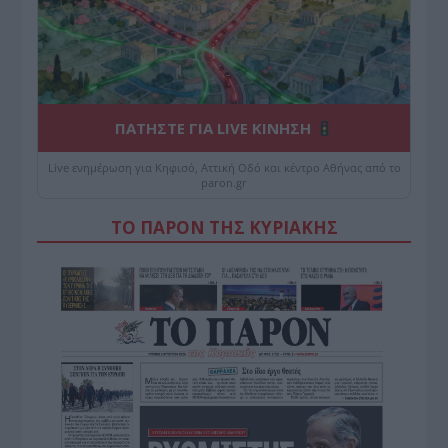
ΠΑΤΗΣΤΕ ΓΙΑ LIVE ΚΙΝΗΣΗ
Live ενημέρωση για Κηφισό, Αττική Οδό και κέντρο Αθήνας από το
paron.gr
ΤΟ ΠΑΡΟΝ ΤΗΣ ΚΥΡΙΑΚΗΣ