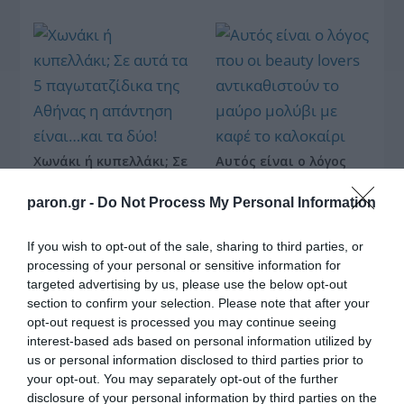
Χωνάκι ή κυπελλάκι; Σε
Αυτός είναι ο λόγος
αυτά τα 5
που οι beauty lovers
παγωτατζίδικα της
αντικαθιστούν το
paron.gr -
Do Not Process My Personal Information
Αθήνας η απάντηση
μαύρο μολύβι με καφέ
είναι…και τα δύο!
το καλοκαίρι
If you wish to opt-out of the sale, sharing to third parties, or
processing of your personal or sensitive information for
targeted advertising by us, please use the below opt-out
section to confirm your selection. Please note that after your
opt-out request is processed you may continue seeing
Αυτά είναι τα 4 prints στα μαγιό που θα βλέπεις
σε κάθε παραλία φέτος!
interest-based ads based on personal information utilized by
us or personal information disclosed to third parties prior to
your opt-out. You may separately opt-out of the further
disclosure of your personal information by third parties on the