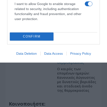
I want to allow Google to enable storage
ΤΣΟΥΝΑΜΙ ψηφιακής οργής… συμπαρασύρει την
related to security, including authentication
κυβέρνηση
functionality and fraud prevention, and other
user protection.
CONFIRM
Ξορκίζουν τις διπλές
εκλογές στο Μαξίμου
Data Deletion
Data Access
Privacy Policy
Ο καιρός των
επομένων ημερών:
Κανονικός Αύγουστος
με δυνατούς βοριάδες
και σταδιακή άνοδο
της θερμοκρασίας
Κοινοποιήστε: