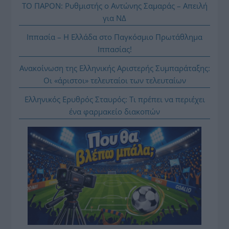
ΤΟ ΠΑΡΟΝ: Ρυθμιστής ο Αντώνης Σαμαράς – Απειλή
για ΝΔ
Ιππασία – Η Ελλάδα στο Παγκόσμιο Πρωτάθλημα
Ιππασίας!
Ανακοίνωση της Ελληνικής Αριστερής Συμπαράταξης:
Οι «άριστοι» τελευταίοι των τελευταίων
Ελληνικός Ερυθρός Σταυρός: Τι πρέπει να περιέχει
ένα φαρμακείο διακοπών