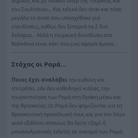
σημαίες και με πλακάτ υπέρ της Τουρκίας και
του Σουλτάνου… Και τελικά δεν ήταν και τόσο
μεγάλο το ποσό που υποσχέθηκε για
επενδύσεις, καθώς δεν ξεπερνά τα 2 δισ.
δολάρια… Αλλά η τουρκική διείσδυση στα
Βαλκάνια είναι κάτι που μας αφορά άμεσα…
Στόχος οι Ρομά…
Ποιος έχει αναλάβει
την ευθύνη και
επιτρέπει, εάν δεν καθοδηγεί κιόλας, την
τουρκοποίηση των Ρομά στη Θράκη μέσω και
της θρησκείας; Οι Ρομά δεν φημίζονται για τη
θρησκευτική προσήλωσή τους και για τον λόγο
αυτό εξάλλου σπανίως θα δείτε τζαμί ή
μουσουλμανικές τελετές σε οικισμό των Ρομά.