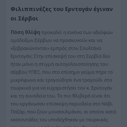
Φιλιππινέζες του Ερντογάν έγιναν
οι Σέρβοι
Πόση θλίψη
προκαλεί η εικόνα των αδελφών
ομόδοξων Σέρβων να προσκυνούν και να
«ξεβρακώνονται» εμπρός στον Σουλτάνο
Ερντογάν; Στην επίσκεψή του στη Σερβία δεν
ήταν μόνο η στιγμή αυτογελοιοποίησης του
σέρβου ΥΠΕΞ, που στο επίσημο γεύμα πήρε το
μικρόφωνο και τραγούδησε ένα τραγούδι στα
τουρκικά για να ευχαριστήσει τον κ. Ερντογάν
και τη συνοδεία του. Το πιο θλιβερό είναι ότι
του οργάνωσαν επίσκεψη-περιοδεία στο Νόβι
Παζάρ, που ζουν μουσουλμάνοι, οι οποίοι κατά
εκατοντάδες τον υποδέχθηκαν με τουρκικές