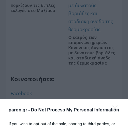
Ξορκίζουν τις διπλές
εκλογές στο Μαξίμου
Ο καιρός των
επομένων ημερών:
Κανονικός Αύγουστος
με δυνατούς βοριάδες
και σταδιακή άνοδο
της θερμοκρασίας
Κοινοποιήστε:
Facebook
X
LinkedIn
paron.gr -
Do Not Process My Personal Information
Tags:
ypourgio-exofrenikon
,
ΘΡΑΚΗ
,
If you wish to opt-out of the sale, sharing to third parties, or
ΜΕΙΟΝΟΤΗΤΑ
,
ΡΟΜΑ
,
ΧΕΙΜΑΡΡΑ