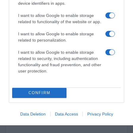
ΕΠΟΜΕΝΟ ΜΙΑ ΚΑΥΤΗ ΠΑΤΑΤΑ»
device identifiers in apps.
Ο κυβερνητικός εκπρόσωπος,
I want to allow Google to enable storage
Παύλος Μαρινάκης, ανοίγει τα
related to functionality of the website or app.
χαρτιά του στις «Τυπολογίες»
σε ένα vidcast που μιλάει για
I want to allow Google to enable storage
related to personalization.
τις μεγάλες τομές στον χώρο
των Μέσων Μαζικής
I want to allow Google to enable storage
Ενημέρωσης. Σε μια εφ’ όλης της ύλης
related to security, including authentication
συνέντευξη στον Βασίλη Κουφόπουλο, αναλύει
functionality and fraud prevention, and other
το χρονοδιάγραμμα για τις περιφερειακές και
user protection.
ραδιοφωνικές άδειες, το πακέτο στήριξης των 80
εκατομμυρίων ευρώ για τον Τύπο, αλλά και την
πρωτοβουλία για την άρση της ανωνυμίας στο
CONFIRM
διαδίκτυο.
Data Deletion
Data Access
Privacy Policy