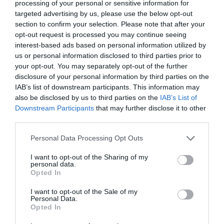
processing of your personal or sensitive information for
targeted advertising by us, please use the below opt-out
section to confirm your selection. Please note that after your
opt-out request is processed you may continue seeing
interest-based ads based on personal information utilized by
us or personal information disclosed to third parties prior to
your opt-out. You may separately opt-out of the further
disclosure of your personal information by third parties on the
IAB’s list of downstream participants. This information may
also be disclosed by us to third parties on the
IAB’s List of
Η διαφθορά απειλεί και τη… ζωή μας
Downstream Participants
that may further disclose it to other
third parties.
Έκπληκτη, η κοινή γνώμη παρακολουθεί τις
Please note that this website/app uses one or more Google
Personal Data Processing Opt Outs
τελευταίες μέρες την αποκάλυψη της κο­μπίνας
services and may gather and store information including but
με τα…
not limited to your visit or usage behaviour. You may click to
I want to opt-out of the Sharing of my
personal data.
grant or deny consent to Google and its third-party tags to
Opted In
use your data for below specified purposes in below Google
consent section.
I want to opt-out of the Sale of my
Personal Data.
Opted In