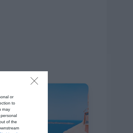
δίκτυο.
Η ΣΤΗΛΗ ΜΑΣ
sonal or
ection to
ou may
 personal
out of the
 downstream