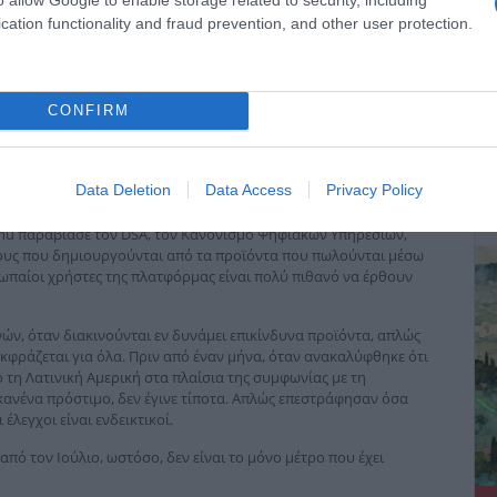
cation functionality and fraud prevention, and other user protection.
CONFIRM
ΔΕ
Data Deletion
Data Access
Privacy Policy
u παραβίασε τον DSA, τον Κανονισμό Ψηφιακών Υπηρεσιών,
νους που δημιουργούνται από τα προϊόντα που πωλούνται μέσω
ρωπαίοι χρήστες της πλατφόρμας είναι πολύ πιθανό να έρθουν
νών, όταν διακινούνται εν δυνάμει επικίνδυνα προϊόντα, απλώς
εκφράζεται για όλα. Πριν από έναν μήνα, όταν ανακαλύφθηκε ότι
 τη Λατινική Αμερική στα πλαίσια της συμφωνίας με τη
κανένα πρόστιμο, δεν έγινε τίποτα. Απλώς επεστράφησαν όσα
λεγχοι είναι ενδεικτικοί.
από τον Ιούλιο, ωστόσο, δεν είναι το μόνο μέτρο που έχει