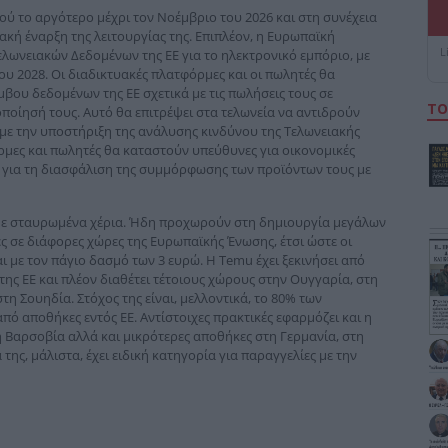
ού το αργότερο μέχρι τον Νοέμβριο του 2026 και στη συνέχεια
ακή έναρξη της λειτουργίας της. Επιπλέον, η Ευρωπαϊκή
L
λωνειακών Δεδομένων της ΕΕ για το ηλεκτρονικό εμπόριο, με
ίου 2028. Οι διαδικτυακές πλατφόρμες και οι πωλητές θα
βου δεδομένων της ΕΕ σχετικά με τις πωλήσεις τους σε
ΤΟ
οίησή τους. Αυτό θα επιτρέψει στα τελωνεία να αντιδρούν
με την υποστήριξη της ανάλυσης κινδύνου της Τελωνειακής
ρμες και πωλητές θα καταστούν υπεύθυνες για οικονομικές
ι για τη διασφάλιση της συμμόρφωσης των προϊόντων τους με
ν με σταυρωμένα χέρια. Ήδη προχωρούν στη δημιουργία μεγάλων
ς σε διάφορες χώρες της Ευρωπαϊκής Ένωσης, έτσι ώστε οι
 με τον πάγιο δασμό των 3 ευρώ. Η Τemu έχει ξεκινήσει από
της ΕΕ και πλέον διαθέτει τέτοιους χώρους στην Ουγγαρία, στη
στη Σουηδία. Στόχος της είναι, μελλοντικά, το 80% των
πό αποθήκες εντός ΕΕ. Αντίστοιχες πρακτικές εφαρμόζει και η
 Βαρσοβία αλλά και μικρότερες αποθήκες στη Γερμανία, στη
 της, μάλιστα, έχει ειδική κατηγορία για παραγγελίες με την