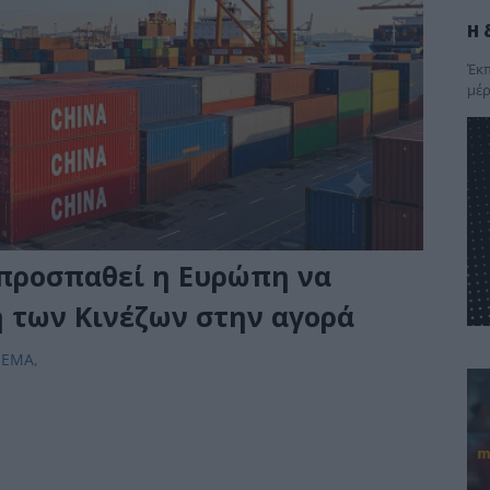
Η 
Έκπ
μέρ
προσπαθεί η Ευρώπη να
 των Κινέζων στην αγορά
ΘΕΜΑ
,