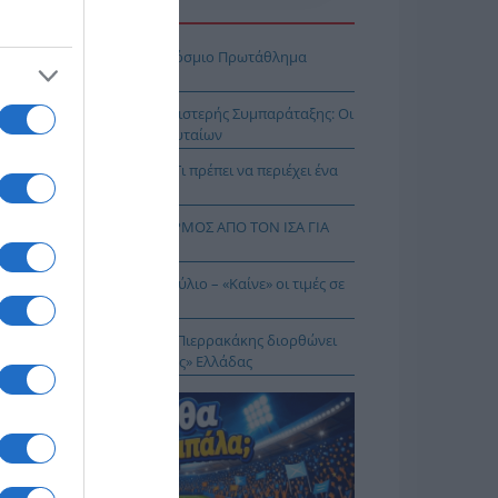
Η ΕΙΔΗΣΕΩΝ
πασία – Η Ελλάδα στο Παγκόσμιο Πρωτάθλημα
ασίας!
κοίνωση της Ελληνικής Αριστερής Συμπαράταξης: Οι
ιστοι» τελευταίοι των τελευταίων
ηνικός Ερυθρός Σταυρός: Τι πρέπει να περιέχει ένα
ρμακείο διακοπών
Σ ΔΥΤΙΚΟΥ ΝΕΙΛΟΥ: ΣΥΝΑΓΕΡΜΟΣ ΑΠΟ ΤΟΝ ΙΣΑ ΓΙΑ
Ν ΑΤΤΙΚΗ
θωρισμός: Στο 3,4% τον Ιούλιο – «Καίνε» οι τιμές σε
γη και καύσιμα
 Δικαίωμα στη Σιωπή…: Ο Πιερρακάκης διορθώνει
 εικόνα μιας «διεφθαρμένης» Ελλάδας