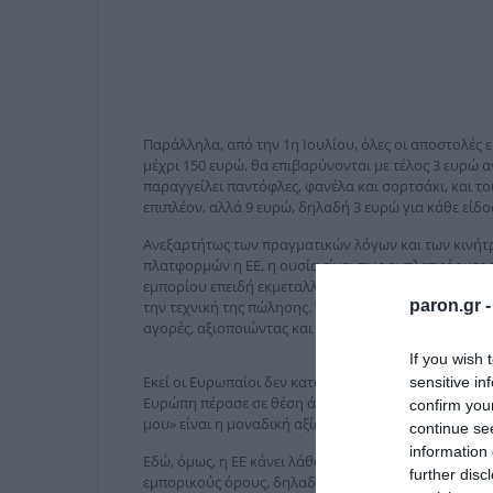
Παράλληλα, από την 1η Ιουλίου, όλες οι αποστολές 
μέχρι 150 ευρώ, θα επιβαρύνονται με τέλος 3 ευρώ α
παραγγείλει παντόφλες, φανέλα και σορτσάκι, και τ
επιπλέον, αλλά 9 ευρώ, δηλαδή 3 ευρώ για κάθε είδο
Ανεξαρτήτως των πραγματικών λόγων και των κινήτρ
πλατφορμών η ΕΕ, η ουσία είναι πως οι πλατφόρμες
εμπορίου επειδή εκμεταλλεύονται στο έπακρο την τ
paron.gr 
την τεχνική της πώλησης. Έτσι, κατάφεραν να κάνου
αγορές, αξιοποιώντας και τη δυνατότητα των εξ απ
If you wish 
Εκεί οι Ευρωπαίοι δεν κατάφεραν να τις ανταγωνιστο
sensitive in
Ευρώπη πέρασε σε θέση άμυνας και άρχισε να… δείχν
confirm you
μου» είναι η μοναδική αξία.
continue se
information 
Εδώ, όμως, η ΕΕ κάνει λάθος. Γιατί προσπαθεί να πλή
further disc
εμπορικούς όρους, δηλαδή, απεμπολεί την αρχή της