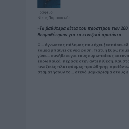
Γράφει ο
Νίκος Παρασκευάς
–Τα βαθύτερα αίτια του προστίμου των 200
θεσμοθέτησαν για τα κινεζικά προϊόντα
Ο… άγνωστος πόλεμος που έχει ξεσπάσει εδώ
τομέα μπαίνει σε νέα φάση. Γιατί η Ευρωπαϊ
γίνει… συνήθεια για τους ευρωπαίους καταν
ευρωπαϊκά, πέρασε στην αντεπίθεση. Και στο
κινεζικές πλατφόρμες προώθησης προϊόντων,
σταματήσουν το… στενό μαρκάρισμα στους 