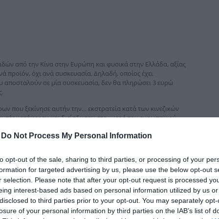
δια
ειδών από την Κίνα στην Ευρώπη και φυσικά στην Ελλάδα, αξίας
νά προϊόν, όχι ανά συσκευασία. Δηλαδή, οποίος έχει
ου αποσταλούν σε μία συσκευασία, δεν θα πληρώσει 3 ευρώ
ς.
ων που ξεκίνησε αυτήν την… εκστρατεία κατά των κινεζικών
 αυτές κατάφεραν και διείσδυσαν στο… ιερό του ευρωπαϊκού
εχνολογία, πουλάνε πάμφθηνα προϊόντα και κατέχουν άριστα
-
Do Not Process My Personal Information
ν τα κινεζικά προϊόντα σημείο αναφοράς στις ευρωπαϊκές
οστάσεως πωλήσεων.
to opt-out of the sale, sharing to third parties, or processing of your per
ύν και μοιραία φαίνεται ότι χάνουν τη μάχη της αγοράς. Και η
formation for targeted advertising by us, please use the below opt-out s
ει δόντια, γιατί στο εμπόριο το δόγμα «ο θάνατος σου η ζωή
r selection. Please note that after your opt-out request is processed y
eing interest-based ads based on personal information utilized by us or
disclosed to third parties prior to your opt-out. You may separately opt-
ξει τις κινεζικές πλατφόρμες με δικονομικούς και όχι
losure of your personal information by third parties on the IAB’s list of
 ελευθερίας και του ελεύθερου ανταγωνισμού για πρόσκαιρα