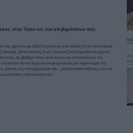
 εκατ. στην Τemu και των επιβαρύνσεων που
VI
 και χρόνια μεταξύ Ευρώπης και Κίνας στον εμπορικό
κή Ένωση, βλέποντας πως τα κινεζικά προϊόντα έχουν
ΠΑ
αλωτές, σε βαθμό που απειλούν να εκτοπίσουν τα
ΕΠ
 πλαίσιο αυτό άρχισε να φορτώνει με πρόστιμα τις
 για να τις υποχρεώσει να… μαζευτούν κάπως και να
ευρωπαίους καταναλωτές.
Κου
περ
στή
και