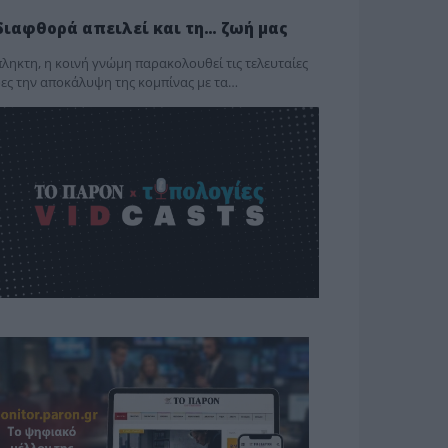
διαφθορά απειλεί και τη… ζωή μας
ληκτη, η κοινή γνώμη παρακολουθεί τις τελευταίες
ες την αποκάλυψη της κο­μπίνας με τα…