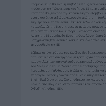
Επόμενο βήμα θα είναι η επιβολή τέλους εκτελωνισμ
η σύσταση της Τελωνειακής Αρχής της ΕΕ και η σταδι
Επιτροπή θα ξεκινήσει την κατασκευή του Κόμβου Τε
στόχο αυτός να τεθεί σε λειτουργία από την 1η Ιουλ
ενημερώνουν τα τελωνεία μέσω του τελωνειακού κόμ
καταναλωτές της Ένωσης αμέσως μετά την πραγματοπ
πριν από την άφιξη των εμπορευμάτων στα σύνορα, 
Αρχής της ΕΕ σε επίπεδο Ένωσης. Οι εν λόγω πλατφό
υποχρεώσεις (τελωνειακοί δασμοί και άλλα τέλη) κα
τη νομοθεσία της ΕΕ.
Βέβαια, οι πλατφόρμες των Κινέζων δεν θα μείνου
αποθηκών ή στη συνεργασία με τρίτους για αποθήκε
παραγγελίες των καταναλωτών να μην επιβαρύνονται
τον Δεκέμβριο του 2024 να διατηρεί αποθήκες εντός 
Γερμανία, στη Γαλλία, στην Ιταλία, στην Ισπανία και 
παραγγελιών που γίνονται από ΕΕ να εξυπηρετείται α
Shein, διαθέτοντας μεγάλο αποθηκευτικό κέντρο στη
Γαλλία, στο Βέλγιο και στην Ισπανία. Στην ιστοσελίδα
ένδειξη «Αποθήκη ΕΕ».