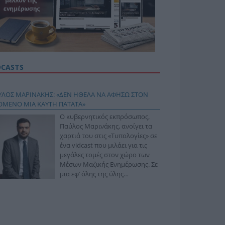
DCASTS
ΥΛΟΣ ΜΑΡΙΝΑΚΗΣ: «ΔΕΝ ΗΘΕΛΑ ΝΑ ΑΦΗΣΩ ΣΤΟΝ
ΟΜΕΝΟ ΜΙΑ ΚΑΥΤΗ ΠΑΤΑΤΑ»
Ο κυβερνητικός εκπρόσωπος,
Παύλος Μαρινάκης, ανοίγει τα
χαρτιά του στις «Τυπολογίες» σε
ένα vidcast που μιλάει για τις
μεγάλες τομές στον χώρο των
Μέσων Μαζικής Ενημέρωσης. Σε
μια εφ’ όλης της ύλης
συνέντευξη στον Βασίλη
φόπουλο, αναλύει το χρονοδιάγραμμα για τις
ιφερειακές και ραδιοφωνικές άδειες, το πακέτο
ριξης των 80 εκατομμυρίων ευρώ για τον Τύπο, αλλά
 την πρωτοβουλία για την άρση της ανωνυμίας στο