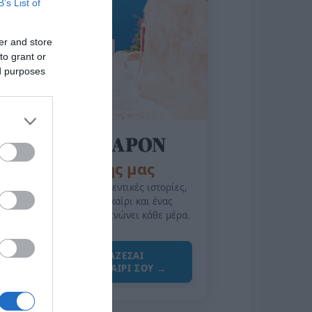
B’s List of
er and store
to grant or
ed purposes
της Ζωής μας
Οι άνθρωποι, οι αυθεντικές ιστορίες,
το ελληνικό καλοκαίρι και ένας
πολιτισμός που μας ενώνει κάθε μέρα.
ΌΣΑ ΧΡΕΙΆΖΕΣΑΙ
ΓΙΑ ΤΟ ΚΑΛΟΚΑΊΡΙ ΣΟΥ →