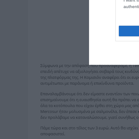
authenti
Σύμφωνα με την απόφαση που προαναφέραμε, η Tem
επειδή απέτυχε να αξιολογήσει σοβαρά τους κινδύ
της πλατφόρμας της. Η Κομισιόν αναφέρει ότι οι ευ
αντιμέτωποι με παράνομα ή επικίνδυνα προϊόντα.
Επαναλαμβάνουμε ότι δεν είμαστε ενα­ντίον των ποι
επισημαίνουμε ότι η ευαισθησία αυτή θα πρέπει να 
όλα τα κοτόπουλα που είχαν έρθει στη χώρα μας από
Mercosur ήταν μολυσμένα με σαλμονέλα, δεν έπεσε 
δεν προλάβαμε να καταναλώσουμε, γιατί συνήθως οι έ
Πάμε τώρα και στο τέλος των 3 ευρώ. Αυτό θα ισχύει 
αποφασιστεί.