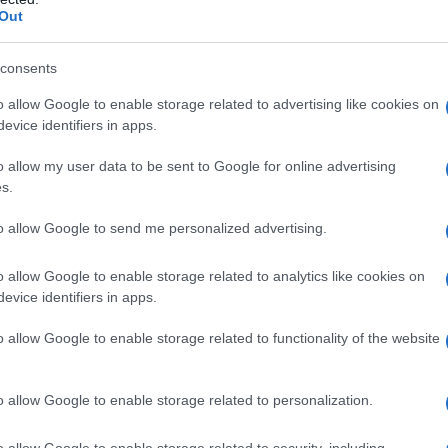
ΡΟ
Out
ίπαλο δέος, και για να το πετύχει θέλει να… βγάλει από τη μέση
ανταγωνισμό αλλά συγκεντρωτισμό. Ελεγχόμενη αγορά και όχι
Ιπ
ς καταναλωτές της, τους ανθρώπους της, αλλά να ενισχύσει την
consents
Ιππ
ρδισμένους.
Ανα
o allow Google to enable storage related to advertising like cookies on
, αλλά το ότι κέρδισαν την αγορά επειδή ξέρουν να πουλάνε
«άρ
evice identifiers in apps.
παϊκών δεν γίνεται να το αγνοήσουμε. Γι’ αυτό και θα
ι με τους όρους και τους κανόνες της αγοράς και όχι με
Ελλ
o allow my user data to be sent to Google for online advertising
φα
s.
ης επέβαλε πρόστιμο 200 εκατ. ευρώ γιατί άφησε ανεξέλεγκτη τη
ΙΟ
 εκατομμύρια ευρωπαίους καταναλωτές. Καλά έκανε, θέλει να
ΤΗ
to allow Google to send me personalized advertising.
ον κόσμο, γιατί έκανε τη συμφωνία με τη Mercosur, που…
Πλη
α και περιορίζει την παραγωγή ευρωπαϊκών κρεάτων, που είναι
στέ
o allow Google to enable storage related to analytics like cookies on
ά τους;
evice identifiers in apps.
Το…
θεση και τα πρόστιμα είναι μέρος του εμπορικού πολέμου ΕΕ –
την
o allow Google to enable storage related to functionality of the website
o allow Google to enable storage related to personalization.
o allow Google to enable storage related to security, including