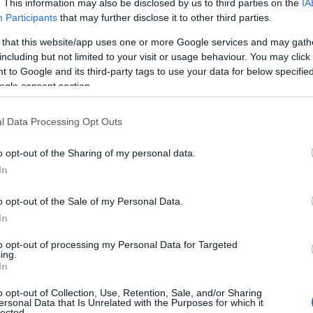
. This information may also be disclosed by us to third parties on the
IA
Πώς να ξεφλουδίζεις εύκολα το σκόρδο –
Το kitchen trick που κάθε foodie πρέπει
Participants
that may further disclose it to other third parties.
να ξέρει
 that this website/app uses one or more Google services and may gath
including but not limited to your visit or usage behaviour. You may click 
 to Google and its third-party tags to use your data for below specifi
ogle consent section.
Τηλεοπτικά «Μαγειρέματα», Ψηφιακοί
l Data Processing Opt Outs
Πόλεμοι και ένα… Τσουνάμι Αλλαγών: Η
Εβδομάδα που Ανακάτεψε την Τράπουλα
των Ελληνικών Media
o opt-out of the Sharing of my personal data.
In
o opt-out of the Sale of my Personal Data.
ΤΣΟΥΝΑΜΙ ψηφιακής οργής…
In
st
συμπαρασύρει την κυβέρνηση
to opt-out of processing my Personal Data for Targeted
ing.
In
o opt-out of Collection, Use, Retention, Sale, and/or Sharing
ersonal Data that Is Unrelated with the Purposes for which it
Ο καιρός των επομένων ημερών:
lected.