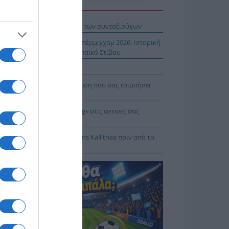
Η ΕΙΔΗΣΕΩΝ
βληματίζει το κύμα φυγής των συνταξιούχων
ίστροφη μέτρηση για το Μπέρμιγχαμ 2026: Ιστορική
ηνική παρουσία στο Ευρωπαϊκό Στίβου
αυτιλία εκπέμπει «SOS»
πρέπει να κάνετε σε περίπτωση που σας τσιμπήσει
β μέδουσα
 να κάνετε «smart spending» στις φετινές σας
ακοπές
: Πρόβα τζενεράλε με Athens Kallithea πριν από το
per Cup