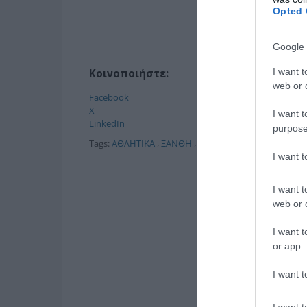
Opted 
Google 
I want t
Κοινοποιήστε:
web or d
Facebook
X
I want t
LinkedIn
purpose
Tags:
ΑΘΛΗΤΙΚΑ
,
ΞΑΝΘΗ
,
ΠΑΝΙΩΝΙΟΣ
,
Πρωτάθλημα 
I want 
I want t
web or d
I want t
or app.
I want t
I want t