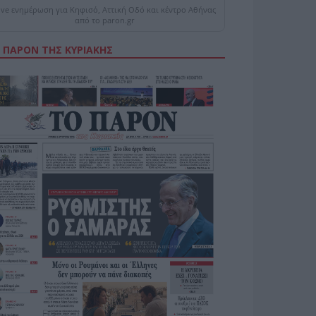
ive ενημέρωση για Κηφισό, Αττική Οδό και κέντρο Αθήνας
από το paron.gr
 ΠΑΡΟΝ ΤΗΣ ΚΥΡΙΑΚΗΣ