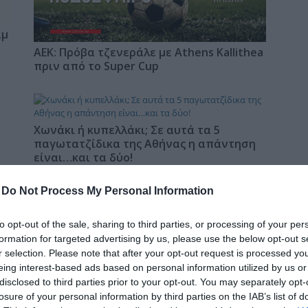
δια
αμ
ΑΕΚ: Πρόβα τζενεράλε με Athens Kallithea
πριν από το Super Cup
Χωνάκι ή κυπελλάκι; Σε αυτά τα 5
παγωτατζίδικα της Αθήνας η απάντηση
είναι…και τα δύο!
-
Do Not Process My Personal Information
s
Αυτά είναι τα 4 prints στα μαγιό που θα
to opt-out of the sale, sharing to third parties, or processing of your per
φέ
βλέπεις σε κάθε παραλία φέτος!
formation for targeted advertising by us, please use the below opt-out s
r selection. Please note that after your opt-out request is processed y
eing interest-based ads based on personal information utilized by us or
disclosed to third parties prior to your opt-out. You may separately opt-
losure of your personal information by third parties on the IAB’s list of