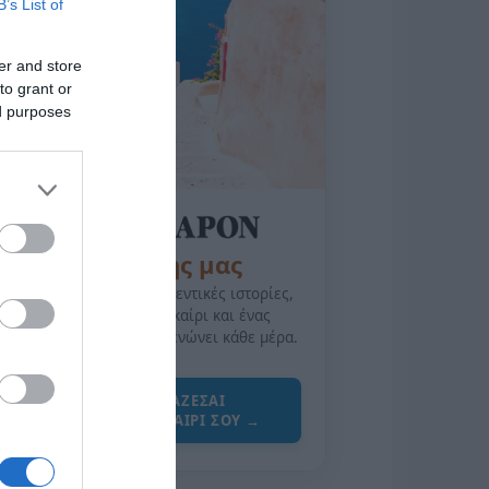
B’s List of
er and store
to grant or
ed purposes
της Ζωής μας
Οι άνθρωποι, οι αυθεντικές ιστορίες,
το ελληνικό καλοκαίρι και ένας
πολιτισμός που μας ενώνει κάθε μέρα.
ΌΣΑ ΧΡΕΙΆΖΕΣΑΙ
ΓΙΑ ΤΟ ΚΑΛΟΚΑΊΡΙ ΣΟΥ →