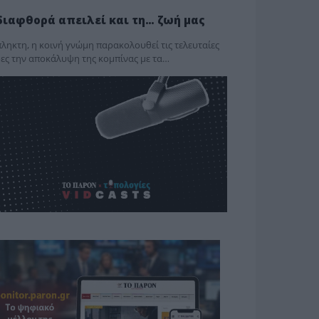
διαφθορά απειλεί και τη… ζωή μας
ληκτη, η κοινή γνώμη παρακολουθεί τις τελευταίες
ες την αποκάλυψη της κο­μπίνας με τα…