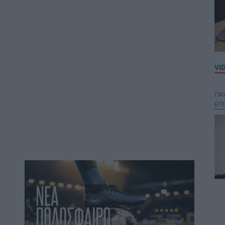
VI
ΠΑ
ΕΠ
Κου
περ
στή
και