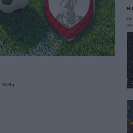
Η 
Έκπ
μέρ
– Ξάνθη
.