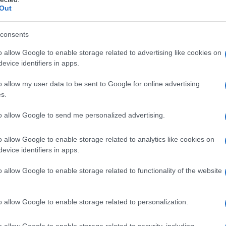
ΡΟ
Κανονικός Αύγουστος με δυνατούς
Out
βοριάδες και σταδιακή άνοδο της
Προ
θερμοκρασίας
consents
Αντ
ελλ
o allow Google to enable storage related to advertising like cookies on
evice identifiers in apps.
Η Ν
Τι 
o allow my user data to be sent to Google for online advertising
μω
s.
Stoiximan Super League
Πώς
to allow Google to send me personalized advertising.
δι
ΑΕΚ
o allow Google to enable storage related to analytics like cookies on
Su
evice identifiers in apps.
o allow Google to enable storage related to functionality of the website
o allow Google to enable storage related to personalization.
o allow Google to enable storage related to security, including