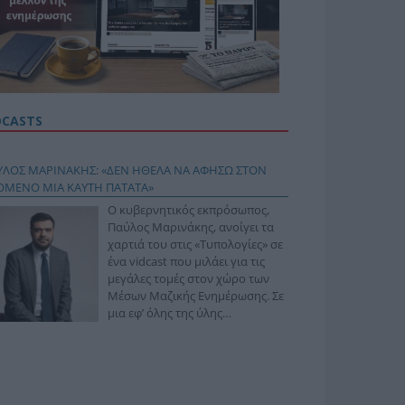
DCASTS
ΥΛΟΣ ΜΑΡΙΝΑΚΗΣ: «ΔΕΝ ΗΘΕΛΑ ΝΑ ΑΦΗΣΩ ΣΤΟΝ
ΟΜΕΝΟ ΜΙΑ ΚΑΥΤΗ ΠΑΤΑΤΑ»
Ο κυβερνητικός εκπρόσωπος,
Παύλος Μαρινάκης, ανοίγει τα
χαρτιά του στις «Τυπολογίες» σε
ένα vidcast που μιλάει για τις
μεγάλες τομές στον χώρο των
Μέσων Μαζικής Ενημέρωσης. Σε
μια εφ’ όλης της ύλης
συνέντευξη στον Βασίλη
φόπουλο, αναλύει το χρονοδιάγραμμα για τις
ιφερειακές και ραδιοφωνικές άδειες, το πακέτο
ριξης των 80 εκατομμυρίων ευρώ για τον Τύπο, αλλά
 την πρωτοβουλία για την άρση της ανωνυμίας στο