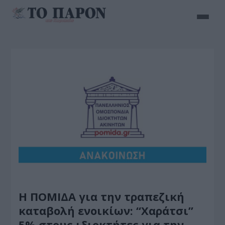
Η ΠΟΜΙΔΑ για την τραπεζική
καταβολή ενοικίων: “Χαράτσι”
5% στους ιδιοκτήτες για την