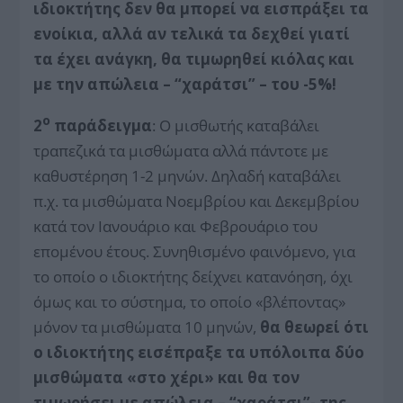
ιδιοκτήτης δεν θα μπορεί να εισπράξει τα
ενοίκια, αλλά αν τελικά τα δεχθεί γιατί
τα έχει ανάγκη, θα τιμωρηθεί κιόλας και
με την απώλεια – “χαράτσι” – του -5%!
ο
2
παράδειγμα
: Ο μισθωτής καταβάλει
τραπεζικά τα μισθώματα αλλά πάντοτε με
καθυστέρηση 1-2 μηνών. Δηλαδή καταβάλει
π.χ. τα μισθώματα Νοεμβρίου και Δεκεμβρίου
κατά τον Ιανουάριο και Φεβρουάριο του
επομένου έτους. Συνηθισμένο φαινόμενο, για
το οποίο ο ιδιοκτήτης δείχνει κατανόηση, όχι
όμως και το σύστημα, το οποίο «βλέποντας»
μόνον τα μισθώματα 10 μηνών,
θα θεωρεί ότι
ο ιδιοκτήτης εισέπραξε τα υπόλοιπα δύο
μισθώματα «στο χέρι» και θα τον
τιμωρήσει με απώλεια – “χαράτσι”- της