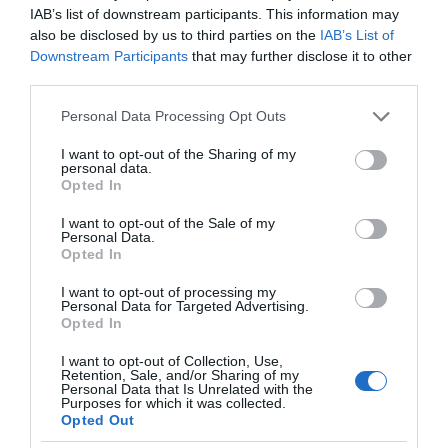
IAB’s list of downstream participants. This information may
ο
4
παράδειγμα
: Ο μισθωτής καταβάλει τα
also be disclosed by us to third parties on the
IAB’s List of
Downstream Participants
that may further disclose it to other
μισθώματα κανονικά προς εξουσιοδοτημένο
third parties.
επαγγελματικό γραφείο είσπραξης ενοικίων ή
Please note that this website/app uses one or more Google
Personal Data Processing Opt Outs
προς επιχείρηση διαχείρισης ακινήτων, ή προς
services and may gather and store information including but
το δικηγόρο, ή συγγενικό πρόσωπο του
not limited to your visit or usage behaviour. You may click to
I want to opt-out of the Sharing of my
personal data.
εκμισθωτή γιατί ο ίδιος είναι κάτοικος
grant or deny consent to Google and its third-party tags to
Opted In
use your data for below specified purposes in below Google
επαρχίας ή εξωτερικού όπως δεκάδες χιλιάδες
consent section.
I want to opt-out of the Sale of my
άλλοι, ή για οποιοδήποτε άλλο λόγο.
Το
Personal Data.
Opted In
σύστημα όμως και εδώ δεν θα «βλέπει»
τις τραπεζικές καταβολές σε λογαριασμό
I want to opt-out of processing my
Personal Data for Targeted Advertising.
του ιδιοκτήτη και θα τον τιμωρεί με
Opted In
απώλεια του – 5%.
I want to opt-out of Collection, Use,
Retention, Sale, and/or Sharing of my
Γι΄αυτό, εν όψει της κατάθεσης του
Personal Data that Is Unrelated with the
Purposes for which it was collected.
σχετικού νομοθετήματος στη Βουλή για
Opted Out
ψήφιση προτείνουμε προς τους