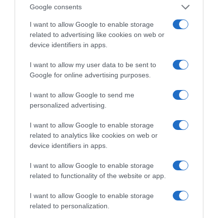
Google consents
αρμόδιους του Υπουργείου Οικονομικών
τα εξής:
I want to allow Google to enable storage
related to advertising like cookies on web or
1.
Την απάλειψη της ανωτέρω
device identifiers in apps.
απαράδεκτης αυτόματης απώλειας της
I want to allow my user data to be sent to
έκπτωσης του -5%
από το φορολογητέο
Google for online advertising purposes.
ποσό των ενοικίων, ως κύρωσης σε βάρος των
I want to allow Google to send me
ιδιοκτητών για την ασυνέπεια των ενοικιαστών
personalized advertising.
τους στην εκπλήρωση των υποχρεώσεών τους.
I want to allow Google to enable storage
Αν υπάρχει κύρωση, αυτή θα πρέπει να αφορά
related to analytics like cookies on web or
τους υπαίτιους ενοικιαστές, και όχι τους
device identifiers in apps.
αναίτιους ιδιοκτήτες.
I want to allow Google to enable storage
2.
Την προσθήκη τρίτης παραγράφου στο
related to functionality of the website or app.
άρθρο 210
που να προβλέπει ρητά ότι
«Η
I want to allow Google to enable storage
άρνηση του μισθωτή για
related to personalization.
προσήκουσα
τραπεζική
καταβολή του