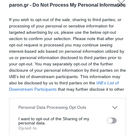
paron.gr -
Do Not Process My Personal Information
Πεινάς και εσύ μετά το
ξενύχτι; 5 καντίνες
If you wish to opt-out of the sale, sharing to third parties, or
Πώς να ξεφλουδίζεις
στην Αθήνα που
εύκολα το σκόρδο – Το
processing of your personal or sensitive information for
σώζουν τις βραδινές
kitchen trick που κάθε
targeted advertising by us, please use the below opt-out
σου λιγούρες
foodie πρέπει να ξέρει
section to confirm your selection. Please note that after your
opt-out request is processed you may continue seeing
interest-based ads based on personal information utilized by
us or personal information disclosed to third parties prior to
your opt-out. You may separately opt-out of the further
disclosure of your personal information by third parties on the
IAB’s list of downstream participants. This information may
Οι «Τυπολογίες» περνούν στην εικόνα, έχοντας
ως πρώτο καλεσμένο στο νέο vidcast τον Παύλο
also be disclosed by us to third parties on the
IAB’s List of
Μαρινάκη
Downstream Participants
that may further disclose it to other
third parties.
Please note that this website/app uses one or more Google
Personal Data Processing Opt Outs
services and may gather and store information including but
not limited to your visit or usage behaviour. You may click to
I want to opt-out of the Sharing of my
personal data.
grant or deny consent to Google and its third-party tags to
Opted In
use your data for below specified purposes in below Google