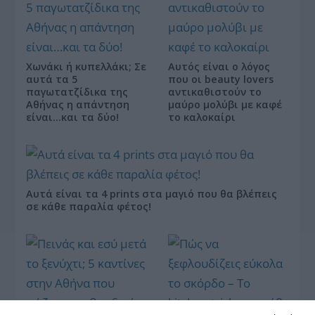
Χωνάκι ή κυπελλάκι; Σε
Αυτός είναι ο λόγος
αυτά τα 5
που οι beauty lovers
παγωτατζίδικα της
αντικαθιστούν το
Αθήνας η απάντηση
μαύρο μολύβι με καφέ
είναι…και τα δύο!
το καλοκαίρι
Αυτά είναι τα 4 prints στα μαγιό που θα βλέπεις
σε κάθε παραλία φέτος!