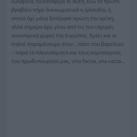
ευλάβεια, τα κατάφερε κι αυτή, ενώ το πρώτο
βραβείο πήρε δικαιωματικά η Ιρλανδία, η
οποία όχι μόνο ξεπέρασε πρώτη την κρίση,
αλλά σήμερα έχει γίνει από τις πιο ισχυρές
οικονομικά χώρες της Ευρώπης. Εμείς και οι
Ιταλοί παραμένουμε στον… πάτο του βαρελιού
– παρά τα πλεονάσματα και τους κομπασμούς
του πρωθυπουργού μας. Una faccia, una razza…