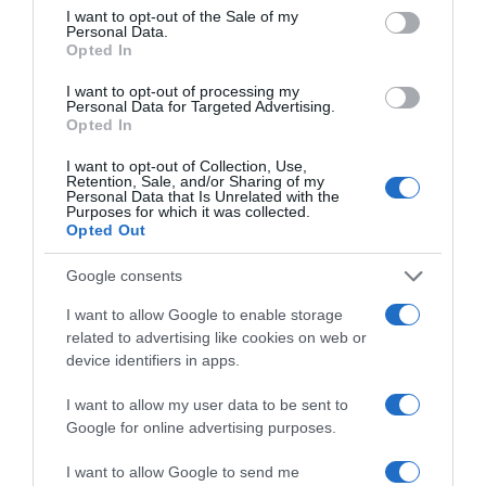
consent section.
«Τυπολογίες» στο
I want to opt-out of the Sale of my
YouTube: Ο Δήμος
Personal Data.
Βερύκιος ανοίγει τα
Opted In
χαρτιά του – Vidcast
I want to opt-out of processing my
Personal Data for Targeted Advertising.
Opted In
Τηλεοπτικά
I want to opt-out of Collection, Use,
Retention, Sale, and/or Sharing of my
«Μαγειρέματα»,
Personal Data that Is Unrelated with the
Ψηφιακοί Πόλεμοι και
Purposes for which it was collected.
ένα… Τσουνάμι
Opted Out
Αλλαγών: Η Εβδομάδα
που Ανακάτεψε την
Google consents
Τράπουλα των
Ελληνικών Media
I want to allow Google to enable storage
related to advertising like cookies on web or
device identifiers in apps.
I want to allow my user data to be sent to
ΤΣΟΥΝΑΜΙ ψηφιακής οργής… συμπαρασύρει την
Google for online advertising purposes.
κυβέρνηση
I want to allow Google to send me