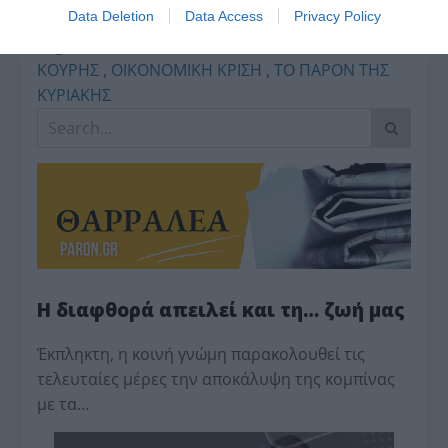
LinkedIn
Data Deletion
Data Access
Privacy Policy
Tags:
featslider
,
homeslider
,
tharralea
,
ΜΑΚΗΣ
ΚΟΥΡΗΣ
,
ΟΙΚΟΝΟΜΙΚΗ ΚΡΙΣΗ
,
ΤΟ ΠΑΡΟΝ ΤΗΣ
ΚΥΡΙΑΚΗΣ
Η διαφθορά απειλεί και τη… ζωή μας
Έκπληκτη, η κοινή γνώμη παρακολουθεί τις
τελευταίες μέρες την αποκάλυψη της κο­μπίνας
με τα…