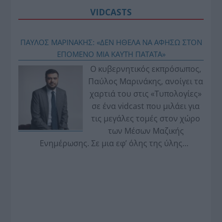
VIDCASTS
ΠΑΥΛΟΣ ΜΑΡΙΝΑΚΗΣ: «ΔΕΝ ΗΘΕΛΑ ΝΑ ΑΦΗΣΩ ΣΤΟΝ
ΕΠΟΜΕΝΟ ΜΙΑ ΚΑΥΤΗ ΠΑΤΑΤΑ»
Ο κυβερνητικός εκπρόσωπος,
Παύλος Μαρινάκης, ανοίγει τα
χαρτιά του στις «Τυπολογίες»
σε ένα vidcast που μιλάει για
τις μεγάλες τομές στον χώρο
των Μέσων Μαζικής
Ενημέρωσης. Σε μια εφ’ όλης της ύλης
συνέντευξη στον Βασίλη Κουφόπουλο, αναλύει
το χρονοδιάγραμμα για τις περιφερειακές και
ραδιοφωνικές άδειες, το πακέτο στήριξης των 80
εκατομμυρίων ευρώ για τον Τύπο, αλλά και την
πρωτοβουλία για την άρση της ανωνυμίας στο
διαδίκτυο.