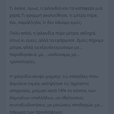
Τι έκανε, όμως, η Ιρλανδία και τα κατάφερε μια
χαρά; Τι γραμμή ακολούθησε, τι μέτρα πήρε;
Και, παράλληλα, τι δεν κάναμε εμείς;
Πολύ απλά, η Ιρλανδία πήρε μέτρα, σκληρά,
όπως κι εμείς, αλλά τα εφάρμοσε. Εμείς πήραμε
μέτρα, αλλά τα εξουδετερώσαμε με…
παραθυράκια, με… ισοδύναμα, με…
τροπολογίες.
Η Ιρλανδία έκοψε μαχαίρι τις σπατάλες στον
δημόσιο τομέα, κατήργησε τις άχρηστες
υπηρεσίες, μείωσε κατά 18% το κόστος των
δημοσίων υπαλλήλων, με εθελούσιες
συνταξιοδοτήσεις, με μειώσεις αποδοχών, με…
πάγωμα των προσλήψεων.