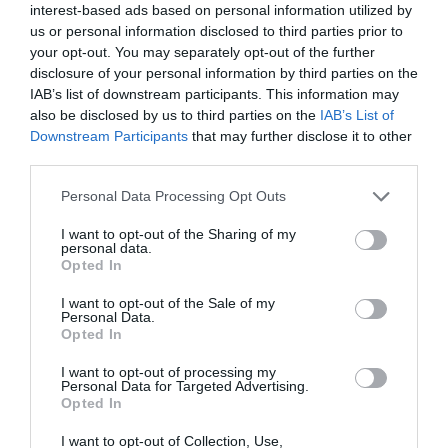
interest-based ads based on personal information utilized by
us or personal information disclosed to third parties prior to
your opt-out. You may separately opt-out of the further
disclosure of your personal information by third parties on the
ΔΕΙΤΕ ΤΗΝ ΚΙΝΗΣΗ ΣΤΟΥΣ ΔΡΌΜΟΥΣ
IAB’s list of downstream participants. This information may
also be disclosed by us to third parties on the
IAB’s List of
Κίνηση Τώρα: Live Χάρτης Αθήνας
Downstream Participants
that may further disclose it to other
third parties.
Please note that this website/app uses one or more Google
Personal Data Processing Opt Outs
services and may gather and store information including but
not limited to your visit or usage behaviour. You may click to
I want to opt-out of the Sharing of my
personal data.
grant or deny consent to Google and its third-party tags to
Opted In
use your data for below specified purposes in below Google
consent section.
I want to opt-out of the Sale of my
Personal Data.
Opted In
I want to opt-out of processing my
Personal Data for Targeted Advertising.
Opted In
ΠΑΤΗΣΤΕ ΓΙΑ LIVE ΚΙΝΗΣΗ
I want to opt-out of Collection, Use,