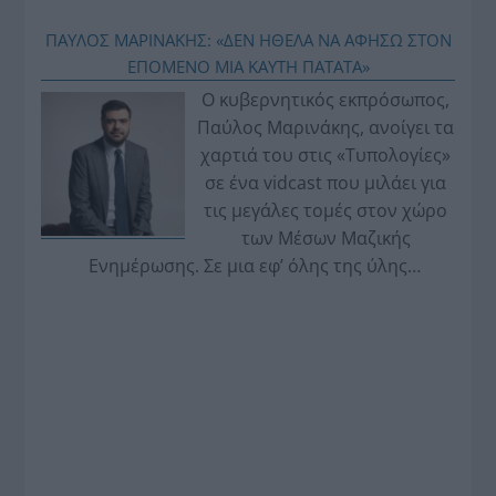
ΠΑΥΛΟΣ ΜΑΡΙΝΑΚΗΣ: «ΔΕΝ ΗΘΕΛΑ ΝΑ ΑΦΗΣΩ ΣΤΟΝ
ΕΠΟΜΕΝΟ ΜΙΑ ΚΑΥΤΗ ΠΑΤΑΤΑ»
Ο κυβερνητικός εκπρόσωπος,
Παύλος Μαρινάκης, ανοίγει τα
χαρτιά του στις «Τυπολογίες»
σε ένα vidcast που μιλάει για
τις μεγάλες τομές στον χώρο
των Μέσων Μαζικής
Ενημέρωσης. Σε μια εφ’ όλης της ύλης
συνέντευξη στον Βασίλη Κουφόπουλο, αναλύει
το χρονοδιάγραμμα για τις περιφερειακές και
ραδιοφωνικές άδειες, το πακέτο στήριξης των 80
εκατομμυρίων ευρώ για τον Τύπο, αλλά και την
πρωτοβουλία για την άρση της ανωνυμίας στο
διαδίκτυο.