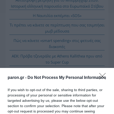
Αντίστροφη μέτρηση για το Μπέρμιγχαμ 2026:
Ιστορική ελληνική παρουσία στο Ευρωπαϊκό Στίβου
Η Ναυτιλία εκπέμπει «SOS»
Τι πρέπει να κάνετε σε περίπτωση που σας τσιμπήσει
μωβ μέδουσα
Πώς να κάνετε «smart spending» στις φετινές σας
διακοπές
ΑΕΚ: Πρόβα τζενεράλε με Athens Kallithea πριν από
το Super Cup
paron.gr -
Do Not Process My Personal Information
If you wish to opt-out of the sale, sharing to third parties, or
processing of your personal or sensitive information for
targeted advertising by us, please use the below opt-out
section to confirm your selection. Please note that after your
opt-out request is processed you may continue seeing