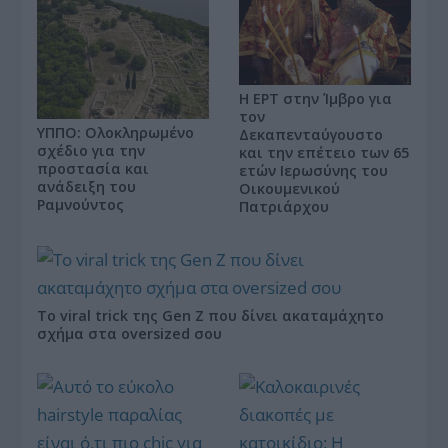
Η ΕΡΤ στην Ίμβρο για
τον
ΥΠΠΟ: Ολοκληρωμένο
Δεκαπενταύγουστο
σχέδιο για την
και την επέτειο των 65
προστασία και
ετών Ιερωσύνης του
ανάδειξη του
Οικουμενικού
Ραμνούντος
Πατριάρχου
Το viral trick της Gen Z που δίνει ακαταμάχητο
σχήμα στα oversized σου