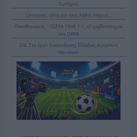
Σωτήρος
Ξύπνησαν, αλλά για τους λάθος λόγους…
Παναθηναϊκός – ΤΣΣΚΑ 1948 1-1: «Στραβοπάτημα»
στο ΟΑΚΑ
GSI: Στο έργο διασύνδεσης Ελλάδας-Κύπρου η
Meridiam