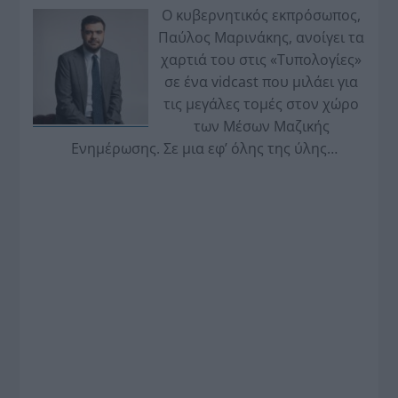
Ο κυβερνητικός εκπρόσωπος,
Παύλος Μαρινάκης, ανοίγει τα
χαρτιά του στις «Τυπολογίες»
σε ένα vidcast που μιλάει για
τις μεγάλες τομές στον χώρο
των Μέσων Μαζικής
Ενημέρωσης. Σε μια εφ’ όλης της ύλης
συνέντευξη στον Βασίλη Κουφόπουλο, αναλύει
το χρονοδιάγραμμα για τις περιφερειακές και
ραδιοφωνικές άδειες, το πακέτο στήριξης των 80
εκατομμυρίων ευρώ για τον Τύπο, αλλά και την
πρωτοβουλία για την άρση της ανωνυμίας στο
διαδίκτυο.