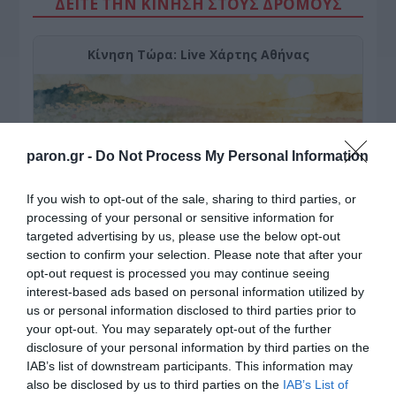
ΔΕΙΤΕ ΤΗΝ ΚΙΝΗΣΗ ΣΤΟΥΣ ΔΡΌΜΟΥΣ
Κίνηση Τώρα: Live Χάρτης Αθήνας
paron.gr -
Do Not Process My Personal Information
If you wish to opt-out of the sale, sharing to third parties, or
processing of your personal or sensitive information for
targeted advertising by us, please use the below opt-out
section to confirm your selection. Please note that after your
opt-out request is processed you may continue seeing
interest-based ads based on personal information utilized by
ΠΑΤΗΣΤΕ ΓΙΑ LIVE ΚΙΝΗΣΗ
us or personal information disclosed to third parties prior to
your opt-out. You may separately opt-out of the further
Live ενημέρωση για Κηφισό, Αττική Οδό και κέντρο Αθήνας από το
disclosure of your personal information by third parties on the
paron.gr
IAB’s list of downstream participants. This information may
also be disclosed by us to third parties on the
IAB’s List of
ΤΟ ΠΑΡΟΝ ΤΗΣ ΚΥΡΙΑΚΗΣ