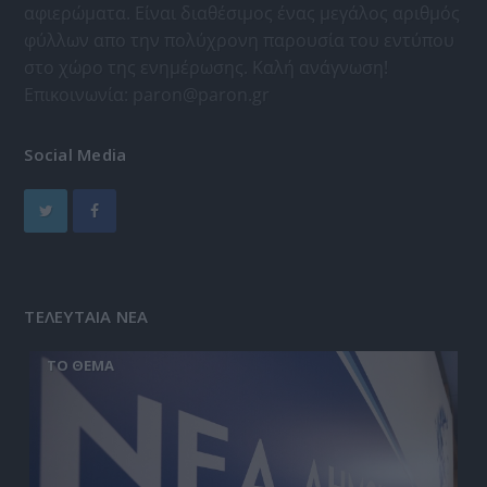
αφιερώματα. Είναι διαθέσιμος ένας μεγάλος αριθμός
φύλλων απο την πολύχρονη παρουσία του εντύπου
στο χώρο της ενημέρωσης. Καλή ανάγνωση!
Επικοινωνία:
paron@paron.gr
Social Media
ΤΕΛΕΥΤΑΙΑ ΝΕΑ
ΤΟ ΘΕΜΑ