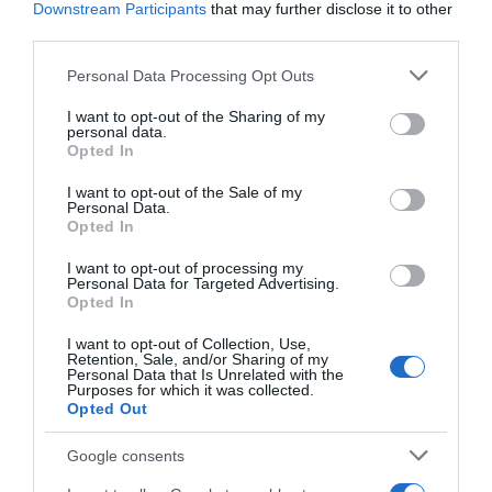
Downstream Participants
that may further disclose it to other
third parties.
Please note that this website/app uses one or more Google
Personal Data Processing Opt Outs
services and may gather and store information including but
not limited to your visit or usage behaviour. You may click to
I want to opt-out of the Sharing of my
personal data.
grant or deny consent to Google and its third-party tags to
Opted In
use your data for below specified purposes in below Google
consent section.
I want to opt-out of the Sale of my
Personal Data.
Opted In
I want to opt-out of processing my
Personal Data for Targeted Advertising.
Opted In
I want to opt-out of Collection, Use,
Retention, Sale, and/or Sharing of my
Personal Data that Is Unrelated with the
Purposes for which it was collected.
Opted Out
Google consents