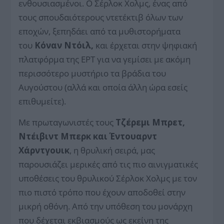
ενθουσιασμένοι. Ο Σέρλοκ Χολμς, ένας από
τους σπουδαιότερους ντετέκτιβ όλων των
εποχών, ξεπηδάει από τα μυθιστορήματα
του
Κόναν Ντόιλ,
και έρχεται στην ψηφιακή
πλατφόρμα της ΕΡΤ για να γεμίσει με ακόμη
περισσότερο μυστήριο τα βράδια του
Αυγούστου (αλλά και οποία άλλη ώρα εσείς
επιθυμείτε).
Με πρωταγωνιστές τους
Τζέρεμι Μπρετ,
Ντέιβιντ Μπερκ και Έντουαρντ
Χάρντγουικ
, η θρυλική σειρά, μας
παρουσιάζει μερικές από τις πιο αινιγματικές
υποθέσεις του θρυλικού Σέρλοκ Χολμς με τον
πιο πιστό τρόπο που έχουν αποδοθεί στην
μικρή οθόνη. Από την υπόθεση του μονάρχη
που δέχεται εκβιασμούς ως εκείνη της