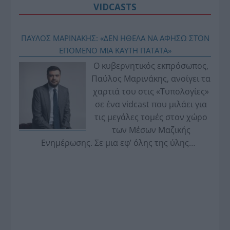
VIDCASTS
ΠΑΥΛΟΣ ΜΑΡΙΝΑΚΗΣ: «ΔΕΝ ΗΘΕΛΑ ΝΑ ΑΦΗΣΩ ΣΤΟΝ
ΕΠΟΜΕΝΟ ΜΙΑ ΚΑΥΤΗ ΠΑΤΑΤΑ»
Ο κυβερνητικός εκπρόσωπος,
Παύλος Μαρινάκης, ανοίγει τα
χαρτιά του στις «Τυπολογίες»
σε ένα vidcast που μιλάει για
τις μεγάλες τομές στον χώρο
των Μέσων Μαζικής
Ενημέρωσης. Σε μια εφ’ όλης της ύλης
συνέντευξη στον Βασίλη Κουφόπουλο, αναλύει
το χρονοδιάγραμμα για τις περιφερειακές και
ραδιοφωνικές άδειες, το πακέτο στήριξης των 80
εκατομμυρίων ευρώ για τον Τύπο, αλλά και την
πρωτοβουλία για την άρση της ανωνυμίας στο
διαδίκτυο.