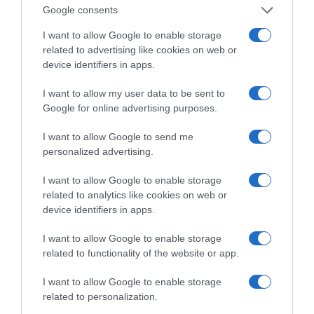
Στη Μύκονο βρίσκεται η Nicole Kidman: Γεύμα στο
Google consents
Nammos μαζί με Zoe Saldaña και Omar Epps
I want to allow Google to enable storage
Ρένα Δούρου: Θολή συμφωνία που αφήνει ανοικτά
related to advertising like cookies on web or
ερωτήματα σχετικά με τα κυριαρχικά δικαιώματα της
device identifiers in apps.
Ελλάδας έναντι της τουρκικής επιθετικότητας
I want to allow my user data to be sent to
Ο Μιλάν Βιτάλις στην ΑΕΚ μέχρι το 2030! Ο νέος
Google for online advertising purposes.
ηγέτης;
I want to allow Google to send me
PAOK On Fire: Ψάχνει το «μπαμ» με την Άντερλεχτ
personalized advertising.
στην Τούμπα!
I want to allow Google to enable storage
Λίνα Μενδώνη: Αυτοψία στα Αιγόσθενα, στο αρχαίο
related to analytics like cookies on web or
φρούριο, στα βυζαντινά και μεταβυζαντινά μνημεία
device identifiers in apps.
Επιδότηση 528.000 ευρώ για τα «Φαντάσματα» στο
I want to allow Google to enable storage
Star
related to functionality of the website or app.
I want to allow Google to enable storage
related to personalization.