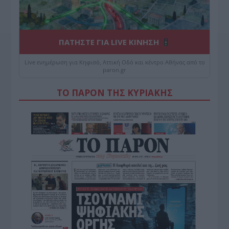
ΠΑΤΗΣΤΕ ΓΙΑ LIVE ΚΙΝΗΣΗ
Live ενημέρωση για Κηφισό, Αττική Οδό και κέντρο Αθήνας από το
paron.gr
ΤΟ ΠΑΡΟΝ ΤΗΣ ΚΥΡΙΑΚΗΣ