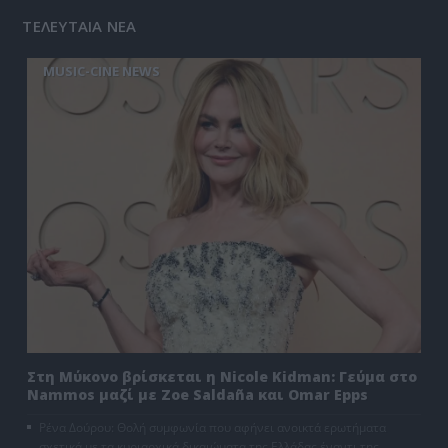
ΤΕΛΕΥΤΑΙΑ ΝΕΑ
MUSIC-CINE NEWS
Στη Μύκονο βρίσκεται η Nicole Kidman: Γεύμα στο
Nammos μαζί με Zoe Saldaña και Omar Epps
Ρένα Δούρου: Θολή συμφωνία που αφήνει ανοικτά ερωτήματα
σχετικά με τα κυριαρχικά δικαιώματα της Ελλάδας έναντι της