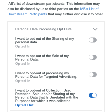
IAB’s list of downstream participants. This information may
also be disclosed by us to third parties on the
IAB’s List of
Downstream Participants
that may further disclose it to other
third parties.
Please note that this website/app uses one or more Google
Personal Data Processing Opt Outs
services and may gather and store information including but
not limited to your visit or usage behaviour. You may click to
I want to opt-out of the Sharing of my
personal data.
grant or deny consent to Google and its third-party tags to
της Ζωής μας
Opted In
use your data for below specified purposes in below Google
Οι άνθρωποι, οι αυθεντικές ιστορίες,
consent section.
I want to opt-out of the Sale of my
το ελληνικό καλοκαίρι και ένας
Personal Data.
πολιτισμός που μας ενώνει κάθε μέρα.
Opted In
I want to opt-out of processing my
Personal Data for Targeted Advertising.
ΌΣΑ ΧΡΕΙΆΖΕΣΑΙ
Opted In
ΓΙΑ ΤΟ ΚΑΛΟΚΑΊΡΙ ΣΟΥ →
I want to opt-out of Collection, Use,
Retention, Sale, and/or Sharing of my
Personal Data that Is Unrelated with the
ΡΟΗ ΕΙΔΗΣΕΩΝ
Purposes for which it was collected.
Opted Out