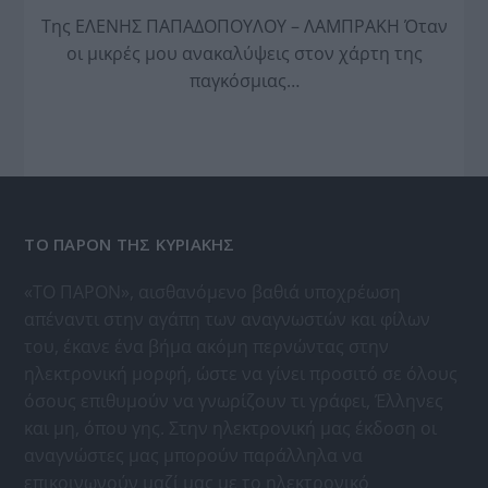
Της ΕΛΕΝΗΣ ΠΑΠΑΔΟΠΟΥΛΟΥ – ΛΑΜΠΡΑΚΗ Όταν
οι μικρές μου ανακαλύψεις στον χάρτη της
παγκόσμιας…
ΤΟ ΠΑΡΟΝ ΤΗΣ ΚΥΡΙΑΚΗΣ
«ΤΟ ΠΑΡΟΝ», αισθανόμενο βαθιά υποχρέωση
απέναντι στην αγάπη των αναγνωστών και φίλων
του, έκανε ένα βήμα ακόμη περνώντας στην
ηλεκτρονική μορφή, ώστε να γίνει προσιτό σε όλους
όσους επιθυμούν να γνωρίζουν τι γράφει, Έλληνες
και μη, όπου γης. Στην ηλεκτρονική μας έκδοση οι
αναγνώστες μας μπορούν παράλληλα να
επικοινωνούν μαζί μας με το ηλεκτρονικό