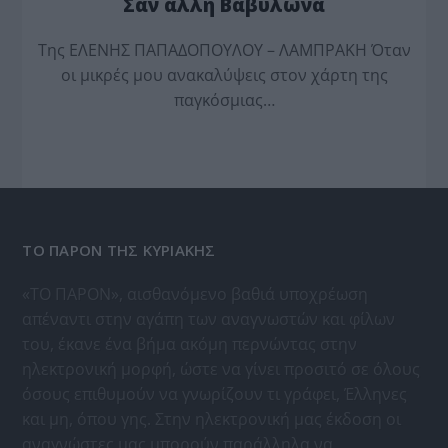
Σαν άλλη Βαβυλώνα
Της ΕΛΕΝΗΣ ΠΑΠΑΔΟΠΟΥΛΟΥ – ΛΑΜΠΡΑΚΗ Όταν
οι μικρές μου ανακαλύψεις στον χάρτη της
παγκόσμιας…
ΤΟ ΠΑΡΟΝ ΤΗΣ ΚΥΡΙΑΚΗΣ
«ΤΟ ΠΑΡΟΝ», αισθανόμενο βαθιά υποχρέωση
απέναντι στην αγάπη των αναγνωστών και φίλων
του, έκανε ένα βήμα ακόμη περνώντας στην
ηλεκτρονική μορφή, ώστε να γίνει προσιτό σε όλους
όσους επιθυμούν να γνωρίζουν τι γράφει, Έλληνες
και μη, όπου γης. Στην ηλεκτρονική μας έκδοση οι
αναγνώστες μας μπορούν παράλληλα να