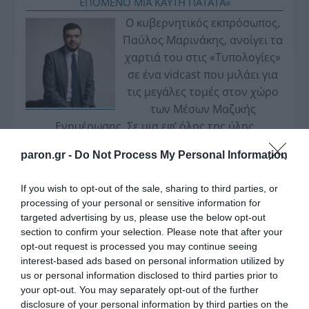
ΕΠΟΜΕΝΟ ΜΙΑ ΚΑΥΤΗ ΠΑΤΑΤΑ»
Ο κυβερνητικός εκπρόσωπος,
Παύλος Μαρινάκης, ανοίγει τα
χαρτιά του στις «Τυπολογίες»
σε ένα vidcast που μιλάει για
τις μεγάλες τομές στον χώρο
των Μέσων Μαζικής
Ενημέρωσης. Σε μια εφ’ όλης της ύλης
συνέντευξη στον Βασίλη Κουφόπουλο, αναλύει
paron.gr -
Do Not Process My Personal Information
το χρονοδιάγραμμα για τις περιφερειακές και
ραδιοφωνικές άδειες, το πακέτο στήριξης των 80
If you wish to opt-out of the sale, sharing to third parties, or
εκατομμυρίων ευρώ για τον Τύπο, αλλά και την
processing of your personal or sensitive information for
πρωτοβουλία για την άρση της ανωνυμίας στο
targeted advertising by us, please use the below opt-out
διαδίκτυο.
section to confirm your selection. Please note that after your
opt-out request is processed you may continue seeing
interest-based ads based on personal information utilized by
us or personal information disclosed to third parties prior to
your opt-out. You may separately opt-out of the further
disclosure of your personal information by third parties on the