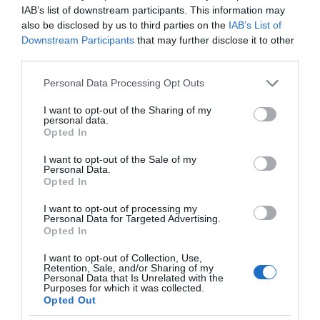
IAB’s list of downstream participants. This information may
also be disclosed by us to third parties on the
IAB’s List of
Downstream Participants
that may further disclose it to other
third parties.
Please note that this website/app uses one or more Google
Personal Data Processing Opt Outs
services and may gather and store information including but
not limited to your visit or usage behaviour. You may click to
I want to opt-out of the Sharing of my
Η ΣΤΗΛΗ ΜΑΣ
personal data.
grant or deny consent to Google and its third-party tags to
Opted In
use your data for below specified purposes in below Google
consent section.
I want to opt-out of the Sale of my
Personal Data.
Opted In
I want to opt-out of processing my
Personal Data for Targeted Advertising.
Opted In
I want to opt-out of Collection, Use,
Retention, Sale, and/or Sharing of my
Personal Data that Is Unrelated with the
Purposes for which it was collected.
Opted Out