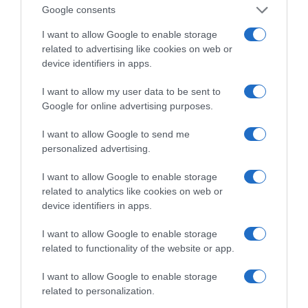
Google consents
I want to allow Google to enable storage
related to advertising like cookies on web or
της Ζωής μας
device identifiers in apps.
Οι άνθρωποι, οι αυθεντικές ιστορίες,
I want to allow my user data to be sent to
το ελληνικό καλοκαίρι και ένας
Google for online advertising purposes.
πολιτισμός που μας ενώνει κάθε μέρα.
I want to allow Google to send me
ΌΣΑ ΧΡΕΙΆΖΕΣΑΙ
personalized advertising.
ΓΙΑ ΤΟ ΚΑΛΟΚΑΊΡΙ ΣΟΥ →
I want to allow Google to enable storage
related to analytics like cookies on web or
device identifiers in apps.
ΡΟΗ ΕΙΔΗΣΕΩΝ
I want to allow Google to enable storage
Προβληματισμός για την εξωτερική πολιτική
related to functionality of the website or app.
Ορθόδοξοι υπάρχουν και στα Βαλκάνια, κύριοι του
I want to allow Google to enable storage
ΥΠΕΞ!
related to personalization.