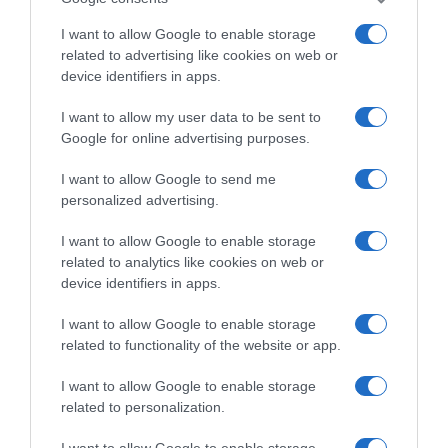
23. Σιταρίδου Συρμούλα, Μαθηματικών,
I want to allow Google to enable storage
Αριστοτέλειο Πανεπιστήμιο Θεσσαλονίκης
related to advertising like cookies on web or
device identifiers in apps.
24. Σκαλής Χαράλαμπος, Ηλεκτρολόγων
I want to allow my user data to be sent to
Μηχανικών και Μηχανικών Υπολογιστών,
Google for online advertising purposes.
Εθνικό Μετσόβιο Πολυτεχνείο
I want to allow Google to send me
25. Τσεκουτάνη Ευαγγελία, Φυσικής,
personalized advertising.
Αριστοτέλειο Πανεπιστήμιο Θεσσαλονίκης
I want to allow Google to enable storage
26. Φραγκουλάκη Ειρήνη Χριστίνα, Οργάνωσης
related to analytics like cookies on web or
device identifiers in apps.
και Διοίκησης Επιχειρήσεων, Πανεπιστήμιο
Μακεδονίας
I want to allow Google to enable storage
related to functionality of the website or app.
27. Φωτίου Γεώργιος, Ηλεκτρολόγων
I want to allow Google to enable storage
Μηχανικών και Μηχανικών Υπολογιστών,
related to personalization.
Εθνικό Μετσόβιο Πολυτεχνείο
I want to allow Google to enable storage