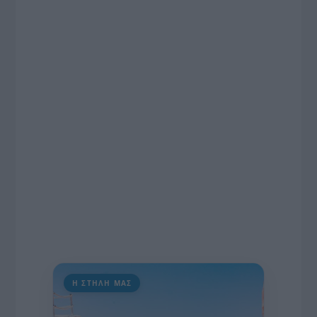
συνέντευξη στον Βασίλη Κουφόπουλο, αναλύει
το χρονοδιάγραμμα για τις περιφερειακές και
ραδιοφωνικές άδειες, το πακέτο στήριξης των 80
εκατομμυρίων ευρώ για τον Τύπο, αλλά και την
πρωτοβουλία για την άρση της ανωνυμίας στο
διαδίκτυο.
Η ΣΤΗΛΗ ΜΑΣ