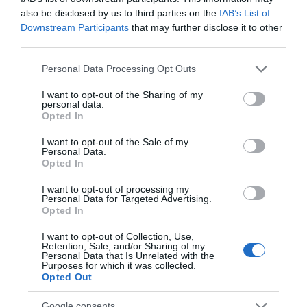
18. Μπόσδας Στέφανος, Μηχανολόγων
also be disclosed by us to third parties on the
IAB’s List of
Μηχανικών, Αριστοτέλειο Πανεπιστήμιο
Downstream Participants
that may further disclose it to other
third parties.
Θεσσαλονίκης
Please note that this website/app uses one or more Google
Personal Data Processing Opt Outs
19. Μπραούσι Φαμπιάν, Ηλεκτρολόγων και
services and may gather and store information including but
Ηλεκτρονικών Μηχανικών, Πανεπιστήμιο
not limited to your visit or usage behaviour. You may click to
I want to opt-out of the Sharing of my
personal data.
grant or deny consent to Google and its third-party tags to
Δυτικής Αττικής
Opted In
use your data for below specified purposes in below Google
consent section.
20. Παπαδόπουλος Παναγιώτης Κωνσταντίνος,
I want to opt-out of the Sale of my
Personal Data.
Ηλεκτρολόγων Μηχανικών και Μηχανικών
Opted In
Υπολογιστών, Εθνικό Μετσόβιο Πολυτεχνείο
I want to opt-out of processing my
Personal Data for Targeted Advertising.
21. Ρηνάκης Νικόλαος, Οργάνωσης και
Opted In
Διοίκησης Επιχειρήσεων, Πανεπιστήμιο
I want to opt-out of Collection, Use,
Πειραιά
Retention, Sale, and/or Sharing of my
Personal Data that Is Unrelated with the
Purposes for which it was collected.
22. Σαραντίδης Δαβίδ Παναγιώτης, Χημικών
Opted Out
Μηχανικών, Πανεπιστήμιο Πατρών
Google consents