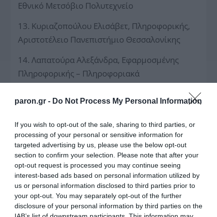
Εθνικό Μετσόβιο Πολυτεχνείο
13. Κυριαζοπούλου Ελισάβετ, Πληροφορικής,
Αριστοτέλειο Πανεπιστήμιο Θεσσαλονίκης
14. Λαπατούρα Αλεξάνδρα, Εφαρμοσμένης
Πληροφορικής – Πληροφοριακά
Συστήματα,Πανεπιστήμιο Μακεδονίας
paron.gr -
Do Not Process My Personal Information
15. Λάσκα Έντζιελ, Ηλεκτρολόγων Μηχανικών
& Μηχανικών Η/Υ, Αριστοτέλειο Πανεπιστήμιο
If you wish to opt-out of the sale, sharing to third parties, or
Θεσσαλονίκης
processing of your personal or sensitive information for
targeted advertising by us, please use the below opt-out
16. Λεπτοκαρύτη Άννα, Οικονομικής
section to confirm your selection. Please note that after your
opt-out request is processed you may continue seeing
Επιστήμης, Οικονομικό Πανεπιστήμιο Αθηνών
interest-based ads based on personal information utilized by
us or personal information disclosed to third parties prior to
17. Μάρκου Γιώργος, Χημικών Μηχανικών,
your opt-out. You may separately opt-out of the further
Πανεπιστήμιο Δυτικής Μακεδονίας
disclosure of your personal information by third parties on the
IAB’s list of downstream participants. This information may