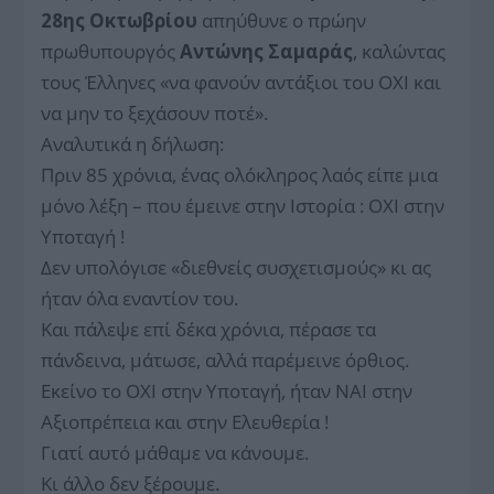
28ης Οκτωβρίου
απηύθυνε ο πρώην
πρωθυπουργός
Αντώνης Σαμαράς
, καλώντας
τους Έλληνες «να φανούν αντάξιοι του ΟΧΙ και
να μην το ξεχάσουν ποτέ».
Αναλυτικά η δήλωση:
Πριν 85 χρόνια, ένας ολόκληρος λαός είπε μια
μόνο λέξη – που έμεινε στην Ιστορία : ΟΧΙ στην
Υποταγή !
Δεν υπολόγισε «διεθνείς συσχετισμούς» κι ας
ήταν όλα εναντίον του.
Και πάλεψε επί δέκα χρόνια, πέρασε τα
πάνδεινα, μάτωσε, αλλά παρέμεινε όρθιος.
Εκείνο το ΟΧΙ στην Υποταγή, ήταν ΝΑΙ στην
Αξιοπρέπεια και στην Ελευθερία !
Γιατί αυτό μάθαμε να κάνουμε.
Κι άλλο δεν ξέρουμε.