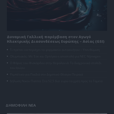
Δυναμική Γαλλική παρέμβαση στον Αγωγό
Ηλεκτρικής Διασυνδέσεως Ευρώπης – Ασίας (GSI)
Τι πρέπει να περιέχει το φαρμακείο αυτοκινήτου – Υπενθύμιση
Ολυμπιακός: Με Έσε και Ορτέγκα η αποστολή για NEC Nijmegen
Ο Φάρος του Φισκάρδου στην Κεφαλονιά: Το διαχρονικό στολίδι
του Ιονίου
Ρεμπέτικο για Παιδιά στο Δημοτικό Θέατρο Πειραιά
Δήλωση Νίκου Παππά: Στα 52,5 δισ. ευρώ τα χρέη προς τα Ταμεία
ΔΗΜΟΦΙΛΗ ΝΕΑ