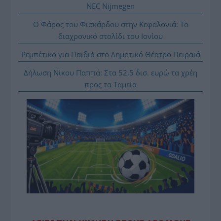
NEC Nijmegen
Ο Φάρος του Φισκάρδου στην Κεφαλονιά: Το
διαχρονικό στολίδι του Ιονίου
Ρεμπέτικο για Παιδιά στο Δημοτικό Θέατρο Πειραιά
Δήλωση Νίκου Παππά: Στα 52,5 δισ. ευρώ τα χρέη
προς τα Ταμεία