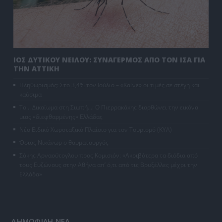
ΙΟΣ ΔΥΤΙΚΟΥ ΝΕΙΛΟΥ: ΣΥΝΑΓΕΡΜΟΣ ΑΠΟ ΤΟΝ ΙΣΑ ΓΙΑ
ΤΗΝ ΑΤΤΙΚΗ
Πληθωρισμός: Στο 3,4% τον Ιούλιο – «Καίνε» οι τιμές σε στέγη και
καύσιμα
Το… Δικαίωμα στη Σιωπή…: Ο Πιερρακάκης διορθώνει την εικόνα
μιας «διεφθαρμένης» Ελλάδας
Νέο Ειδικό Χωροταξικό Πλαίσιο για τον Τουρισμό (ΚΥΑ)
Όσιος Νικάνωρ ο θαυματουργός
Σάκης Αρναούτογλου προς Κομισιόν: «Ακριβότερα τα διόδια από
τους Ευζώνους στην Αθήνα απ’ ό,τι από τις Βρυξέλλες μέχρι την
Ελλάδα»
ΔΗΜΟΦΙΛΗ ΝΕΑ