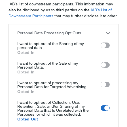
IAB’s list of downstream participants. This information may
also be disclosed by us to third parties on the
IAB’s List of
Downstream Participants
that may further disclose it to other
third parties.
Please note that this website/app uses one or more Google
Personal Data Processing Opt Outs
services and may gather and store information including but
not limited to your visit or usage behaviour. You may click to
I want to opt-out of the Sharing of my
personal data.
grant or deny consent to Google and its third-party tags to
Opted In
use your data for below specified purposes in below Google
consent section.
I want to opt-out of the Sale of my
Personal Data.
Opted In
ΠΑΤΗΣΤΕ ΓΙΑ LIVE ΚΙΝΗΣΗ
I want to opt-out of processing my
Personal Data for Targeted Advertising.
Live ενημέρωση για Κηφισό, Αττική Οδό και κέντρο Αθήνας από το
Opted In
paron.gr
I want to opt-out of Collection, Use,
Retention, Sale, and/or Sharing of my
ΤΟ ΠΑΡΟΝ ΤΗΣ ΚΥΡΙΑΚΗΣ
Personal Data that Is Unrelated with the
Purposes for which it was collected.
Opted Out