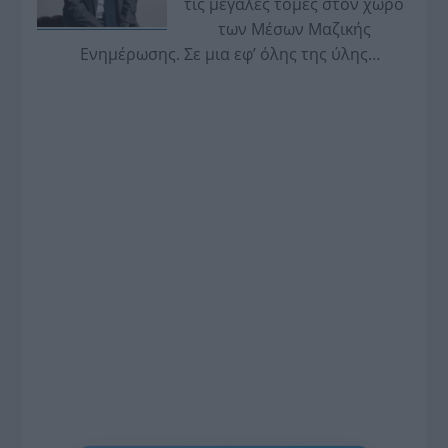
τις μεγάλες τομές στον χώρο
των Μέσων Μαζικής
Ενημέρωσης. Σε μια εφ’ όλης της ύλης
συνέντευξη στον Βασίλη Κουφόπουλο, αναλύει
το χρονοδιάγραμμα για τις περιφερειακές και
ραδιοφωνικές άδειες, το πακέτο στήριξης των 80
εκατομμυρίων ευρώ για τον Τύπο, αλλά και την
πρωτοβουλία για την άρση της ανωνυμίας στο
διαδίκτυο.