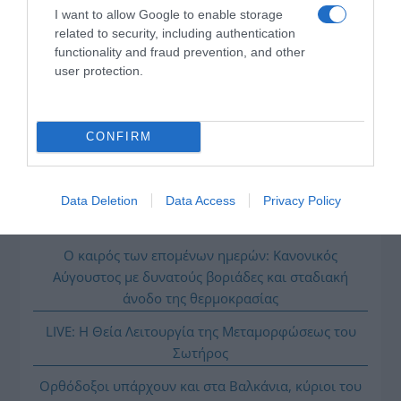
I want to allow Google to enable storage
related to security, including authentication
functionality and fraud prevention, and other
user protection.
CONFIRM
Data Deletion
Data Access
Privacy Policy
ΔΙΑΒΑΣΤΕ ΚΑΙ ΤΑ ΠΑΡΑΚΑΤΩ
Ο καιρός των επομένων ημερών: Κανονικός
Αύγουστος με δυνατούς βοριάδες και σταδιακή
άνοδο της θερμοκρασίας
LIVE: Η Θεία Λειτουργία της Μεταμορφώσεως του
Σωτήρος
Ορθόδοξοι υπάρχουν και στα Βαλκάνια, κύριοι του