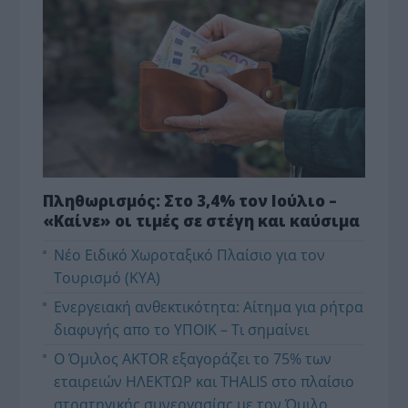
Πληθωρισμός: Στο 3,4% τον Ιούλιο –
«Καίνε» οι τιμές σε στέγη και καύσιμα
Νέο Ειδικό Χωροταξικό Πλαίσιο για τον
Τουρισμό (ΚΥΑ)
Ενεργειακή ανθεκτικότητα: Αίτημα για ρήτρα
διαφυγής απο το ΥΠΟΙΚ – Τι σημαίνει
Ο Όμιλος AKTOR εξαγοράζει το 75% των
εταιρειών ΗΛΕΚΤΩΡ και THALIS στο πλαίσιο
στρατηγικής συνεργασίας με τον Όμιλο