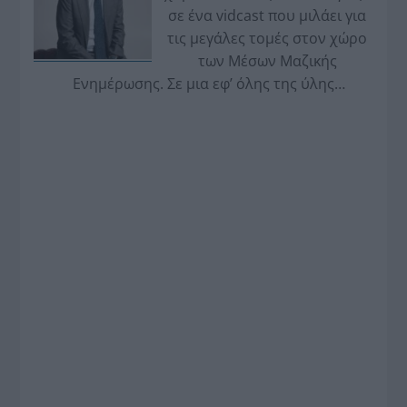
σε ένα vidcast που μιλάει για
τις μεγάλες τομές στον χώρο
των Μέσων Μαζικής
Ενημέρωσης. Σε μια εφ’ όλης της ύλης
συνέντευξη στον Βασίλη Κουφόπουλο, αναλύει
το χρονοδιάγραμμα για τις περιφερειακές και
ραδιοφωνικές άδειες, το πακέτο στήριξης των 80
εκατομμυρίων ευρώ για τον Τύπο, αλλά και την
πρωτοβουλία για την άρση της ανωνυμίας στο
διαδίκτυο.