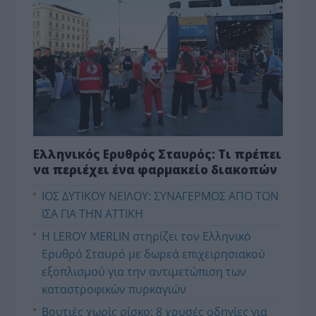
Ελληνικός Ερυθρός Σταυρός: Τι πρέπει
να περιέχει ένα φαρμακείο διακοπών
ΙΟΣ ΔΥΤΙΚΟΥ ΝΕΙΛΟΥ: ΣΥΝΑΓΕΡΜΟΣ ΑΠΟ ΤΟΝ
ΙΣΑ ΓΙΑ ΤΗΝ ΑΤΤΙΚΗ
Η LEROY MERLIN στηρίζει τον Ελληνικό
Ερυθρό Σταυρό με δωρεά επιχειρησιακού
εξοπλισμού για την αντιμετώπιση των
καταστροφικών πυρκαγιών
Βουτιές χωρίς ρίσκο: 8 χρυσές οδηγίες για