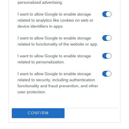
personalized advertising.
Οι αγώνες του ΠΑΟΚ στον 3ο προκριματικό
I want to allow Google to enable storage
γύρο του Europa League είναι στο OPEN
related to analytics like cookies on web or
Η ΕΡΤ στην Ίμβρο για τον
device identifiers in apps.
Δεκαπενταύγουστο και την επέτειο των 65
I want to allow Google to enable storage
ετών Ιερωσύνης του Οικουμενικού
related to functionality of the website or app.
Πατριάρχου
Αγωνία και δράση με το «Dust Bunny» στη
I want to allow Google to enable storage
related to personalization.
ζώνη Sunday Premiere της Nova!
Ο Τάσος Δούσης παρουσιάζει τον «Πιο
I want to allow Google to enable storage
Αδύναμο Κρίκο»
related to security, including authentication
functionality and fraud prevention, and other
user protection.
BIBΛIO
CONFIRM
BIBΛIO