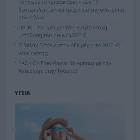
πλήρωσε το «μπλακ άουτ» των 17
δευτερολέπτων και τρέχει για την ανατροπή
στο Βέλγιο
ΠΑΟΚ – Άντερλεχτ LIVE: Η τηλεοπτική
μετάδοση του αγώνα (OPEN)
Ο Μιλάν Βιτάλις στην ΑΕΚ μέχρι το 2030! Ο
νέος ηγέτης;
PAOK On Fire: Ψάχνει το «μπαμ» με την
Άντερλεχτ στην Τούμπα!
ΥΓΕΙΑ
ΥΓΕΙΑ