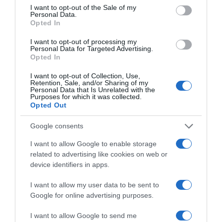
69o ΦΕΣΤΙΒΑΛ ΦΙΛΙΠΠΩΝ: ΜΕΣΟΤΟΙΧΙΕΣ ή
consent section.
I want to opt-out of the Sale of my
Personal Data.
Μικρή Προσευχή στις 3:46 π.μ. (trailer)
Opted In
I want to opt-out of processing my
Personal Data for Targeted Advertising.
MEDIA - ΤΥΠΟΛΟΓΙΕΣ
Opted In
MEDIA - ΤΥΠΟΛΟΓΙΕΣ
I want to opt-out of Collection, Use,
Retention, Sale, and/or Sharing of my
Personal Data that Is Unrelated with the
Purposes for which it was collected.
Opted Out
Google consents
I want to allow Google to enable storage
related to advertising like cookies on web or
device identifiers in apps.
ΕΡΤ3 – «Project Περιφέρεια»: Η
καλλιέργεια του ροδάκινου στη
I want to allow my user data to be sent to
Νάουσα
Google for online advertising purposes.
Επιδότηση 528.000 ευρώ για τα
I want to allow Google to send me
«Φαντάσματα» στο Star