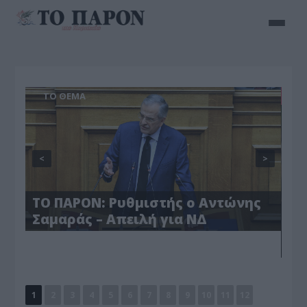
ΤΟ ΘΕΜΑ
Ο
<
>
ΤΟ ΠΑΡΟΝ: Ρυθμιστής ο Αντώνης
Πλ
Σαμαράς – Απειλή για ΝΔ
– 
κα
1
2
3
4
5
6
7
8
9
10
11
12