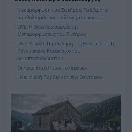
Μεταμόρφωση του Σωτήρος: Τα έθιμα, ο
συμβολισμός και η αλλαγή του καιρού
LIVE: Η Θεία Λειτουργία της
Μεταμορφώσεως του Σωτήρος
Live: Μεγάλη Παράκληση της Θεοτόκου – Το
Κατανυκτικό Καταφύγιο του
Δεκαπενταύγουστου
Οι Άγιοι Επτά Παίδες εν Εφέσω
Live: Μικρή Παράκληση της Θεοτόκου
Η ΦΩΤΟΓΡΑΦΊΑ ΤΗΣ ΗΜΈΡΑΣ
Η
<
>