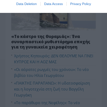
Data Deletion
Data Access
Privacy Policy
«Το κάστρο της Θυραμιάς»: Ένα
συναρπαστικό μυθιστόρημα εποχής
για τη γυναικεία χειραφέτηση
Χρήστος Κηπουρός: ΔΕΝ ΘΕΛΟΥΜΕ ΝΑ ΓΙΝΕΙ
ΚΥΠΡΟΣ ΚΑΙ Η ΑΟΖ ΜΑΣ
«Οι αόρατες ρωγμές του χρόνου»: Το νέο
βιβλίο του Ηλία Γεωργάτου
«ΠΑΙΚΤΗΣ ΠΑΡΑΠΑΝΩ»: Η υδατοσφαίριση
και η λογοτεχνία στη ζωή του Βαγγέλη
Γεωργάκη
«Το παράθυρο της Νεφέλης»: Το νέο