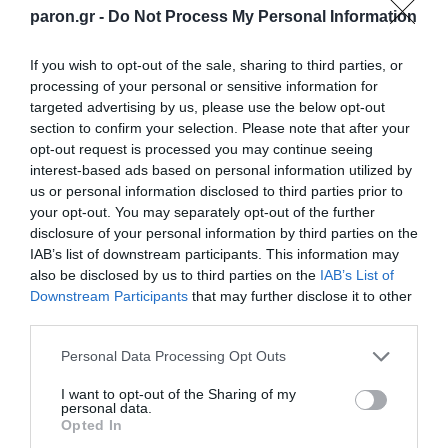
paron.gr -
Do Not Process My Personal Information
If you wish to opt-out of the sale, sharing to third parties, or
processing of your personal or sensitive information for
targeted advertising by us, please use the below opt-out
Λίνα Μενδώνη: Αυτοψία στα
section to confirm your selection. Please note that after your
Αιγόσθενα, στο αρχαίο φρούριο, στα
opt-out request is processed you may continue seeing
βυζαντινά και μεταβυζαντινά μνημεία
interest-based ads based on personal information utilized by
us or personal information disclosed to third parties prior to
Λίνα Μενδώνη: Αυτοψία στα Αιγόσθενα, στο
your opt-out. You may separately opt-out of the further
αρχαίο φρούριο, στα βυζαντινά και
disclosure of your personal information by third parties on the
μεταβυζαντινά μνημεία
IAB’s list of downstream participants. This information may
also be disclosed by us to third parties on the
IAB’s List of
ΥΠΠΟ: Ολοκληρωμένο σχέδιο για την
Downstream Participants
that may further disclose it to other
προστασία και ανάδειξη του Ραμνούντος
third parties.
ΥΠΠΟ: Προστασία και ανάδειξη του
Please note that this website/app uses one or more Google
Personal Data Processing Opt Outs
Αρχοντικού Βουβάλη στην Κάλυμνο
services and may gather and store information including but
not limited to your visit or usage behaviour. You may click to
I want to opt-out of the Sharing of my
Ξανθίππη, η γυναίκα του Σωκράτη: Στο
personal data.
grant or deny consent to Google and its third-party tags to
Αρχαίο Θέατρο Μαντινείας
Opted In
use your data for below specified purposes in below Google