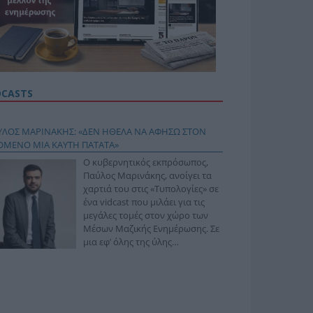
DCASTS
ΥΛΟΣ ΜΑΡΙΝΑΚΗΣ: «ΔΕΝ ΗΘΕΛΑ ΝΑ ΑΦΗΣΩ ΣΤΟΝ
ΟΜΕΝΟ ΜΙΑ ΚΑΥΤΗ ΠΑΤΑΤΑ»
Ο κυβερνητικός εκπρόσωπος,
Παύλος Μαρινάκης, ανοίγει τα
χαρτιά του στις «Τυπολογίες» σε
ένα vidcast που μιλάει για τις
μεγάλες τομές στον χώρο των
Μέσων Μαζικής Ενημέρωσης. Σε
μια εφ’ όλης της ύλης
συνέντευξη στον Βασίλη
φόπουλο, αναλύει το χρονοδιάγραμμα για τις
ιφερειακές και ραδιοφωνικές άδειες, το πακέτο
ριξης των 80 εκατομμυρίων ευρώ για τον Τύπο, αλλά
 την πρωτοβουλία για την άρση της ανωνυμίας στο