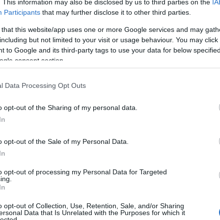
τετραετίας, αλλά, ως γνωστόν, πίσω από κάθε
. This information may also be disclosed by us to third parties on the
IA
oι
μύθο κρύβεται ένας δράκος. Στην προκειμένη
Participants
that may further disclose it to other third parties.
ς
περίπτωση βρίσκεται στις κάλπες,
 that this website/app uses one or more Google services and may gath
ανοιξιάτικες,…
including but not limited to your visit or usage behaviour. You may click 
 to Google and its third-party tags to use your data for below specifi
ogle consent section.
l Data Processing Opt Outs
o opt-out of the Sharing of my personal data.
In
o opt-out of the Sale of my Personal Data.
In
to opt-out of processing my Personal Data for Targeted
ing.
In
o opt-out of Collection, Use, Retention, Sale, and/or Sharing
ersonal Data that Is Unrelated with the Purposes for which it
lected.