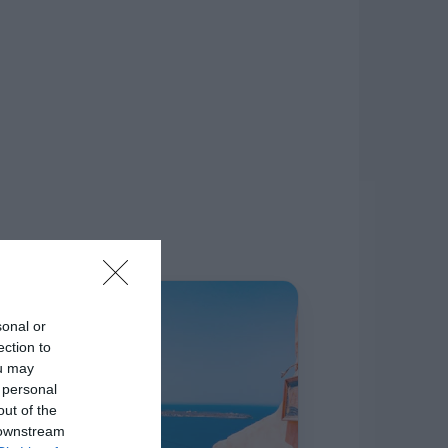
δίκτυο.
Η ΣΤΗΛΗ ΜΑΣ
sonal or
ection to
ou may
 personal
out of the
 downstream