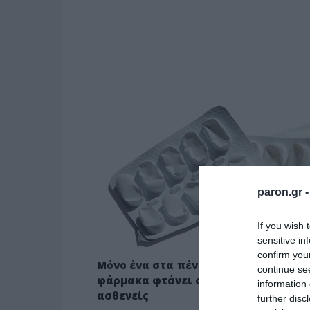
ΥΓΕΙΑ
paron.gr 
If you wish 
sensitive in
confirm you
Μόνο ένα στα πέντε καινοτόμα
continue se
φάρμακα φτάνει στους έλληνες
information 
ασθενείς
further disc