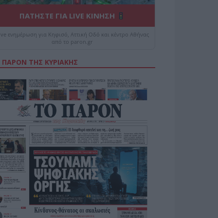
ΠΑΤΗΣΤΕ ΓΙΑ LIVE ΚΙΝΗΣΗ
ive ενημέρωση για Κηφισό, Αττική Οδό και κέντρο Αθήνας
από το paron.gr
 ΠΑΡΟΝ ΤΗΣ ΚΥΡΙΑΚΗΣ