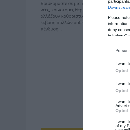
participants
Βρισκόμαστε σε μια νέα εποχή, στην οποία 
Downstream 
νέες, καινοτόμες θεραπευτικές προσεγγίσει
αλλάζουν καθοριστικά την πορεία και την
Please note
έκβαση πολλών α­σθενειών. Η ισχυρή ε­
information 
πένδυση...
deny consent
in below Go
Persona
I want t
Opted 
I want t
Opted 
I want 
Advertis
Opted 
I want t
of my P
was col