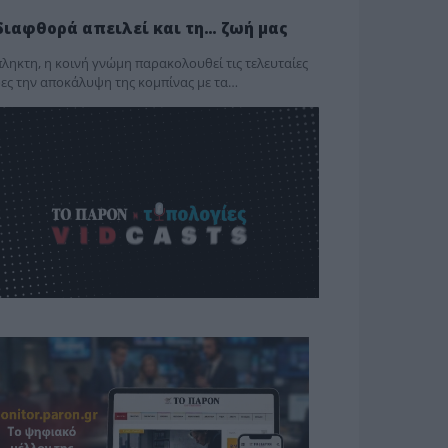
διαφθορά απειλεί και τη… ζωή μας
ληκτη, η κοινή γνώμη παρακολουθεί τις τελευταίες
ες την αποκάλυψη της κο­μπίνας με τα…