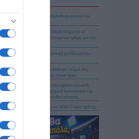
Η ΕΙΔΗΣΕΩΝ
όδοξοι υπάρχουν και στα Βαλκάνια, κύριοι του
Ξ!
χρολουσία στην Τούμπα: Ο ΠΑΟΚ πλήρωσε το
λακ άουτ» των 17 δευτερολέπτων και τρέχει για την
τροπή στο Βέλγιο
Κ – Άντερλεχτ LIVE: Η τηλεοπτική μετάδοση του
ώνα (OPEN)
 Μύκονο βρίσκεται η Nicole Kidman: Γεύμα στο
mos μαζί με Zoe Saldaña και Omar Epps
α Δούρου: Θολή συμφωνία που αφήνει ανοικτά
τήματα σχετικά με τα κυριαρχικά δικαιώματα της
άδας έναντι της τουρκικής επιθετικότητας
ιλάν Βιτάλις στην ΑΕΚ μέχρι το 2030! Ο νέος ηγέτης;