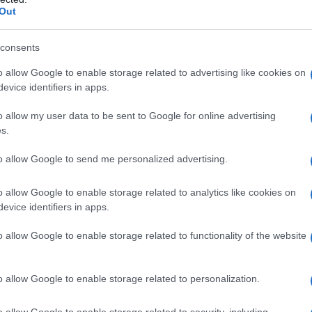
MEDIA - ΤΥΠΟΛΟΓΙΕΣ
ΡΟ
Out
Ορθ
consents
ΥΠΕ
Ψυ
o allow Google to enable storage related to advertising like cookies on
«μπ
evice identifiers in apps.
ανα
o allow my user data to be sent to Google for online advertising
ΠΑΟ
s.
αγ
Τα νέα πρόσωπα του Mega News 104.6
Στη
to allow Google to send me personalized advertising.
Νεότερα δεδομένα έρχονται στο φως της
Nam
δημοσιότητας σχετικά με τον σχεδιασμό και τη
Ρέν
o allow Google to enable storage related to analytics like cookies on
στελέχωση του νέου προγράμματος του Mega
ερω
evice identifiers in apps.
News 104.6. Σύμφωνα με πληροφορίες, το
Ελλ
νέο…
o allow Google to enable storage related to functionality of the website
Ο Μ
τη
σε
«
1
…
12
13
14
15
16
…
10,075
»
o allow Google to enable storage related to personalization.
o allow Google to enable storage related to security, including