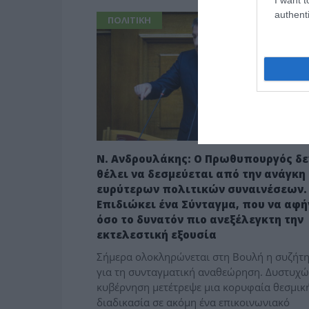
authenti
ΠΟΛΙΤΙΚΗ
Ν. Ανδρουλάκης: Ο Πρωθυπουργός δε
θέλει να δεσμεύεται από την ανάγκη
ευρύτερων πολιτικών συναινέσεων.
Επιδιώκει ένα Σύνταγμα, που να αφή
όσο το δυνατόν πιο ανεξέλεγκτη την
εκτελεστική εξουσία
Σήμερα ολοκληρώνεται στη Βουλή η συζήτ
για τη συνταγματική αναθεώρηση. Δυστυχώ
κυβέρνηση μετέτρεψε μια κορυφαία θεσμικ
διαδικασία σε ακόμη ένα επικοινωνιακό