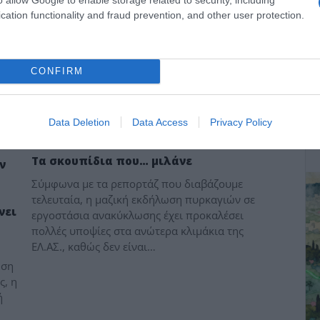
cation functionality and fraud prevention, and other user protection.
ΕΠΙΚΑΙΡΟΤΗΤΑ
CONFIRM
ΔΕ
Data Deletion
Data Access
Privacy Policy
Τα σκουπίδια που… μιλάνε
ν
Σύμφωνα με τα ρεπορτάζ που διαβάζουμε
τελευταία, η μαζική εκδήλωση πυρκαγιών σε
νει
εργοστάσια ανακύκλωσης έχει προκαλέσει
πολλές υποψίες στα ανώτερα κλιμάκια της
ΕΛ.ΑΣ., καθώς δεν είναι…
ηση
ς, η
ή