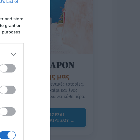
B’s List of
er and store
to grant or
ed purposes
της Ζωής μας
Οι άνθρωποι, οι αυθεντικές ιστορίες,
το ελληνικό καλοκαίρι και ένας
πολιτισμός που μας ενώνει κάθε μέρα.
ΌΣΑ ΧΡΕΙΆΖΕΣΑΙ
ΓΙΑ ΤΟ ΚΑΛΟΚΑΊΡΙ ΣΟΥ →