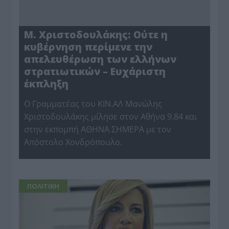
Μ. Χριστοδουλάκης: Ούτε η
κυβέρνηση περίμενε την
απελευθέρωση των ελλήνων
στρατιωτικών – Ευχάριστη
έκπληξη
Ο Γραμματέας του ΚΙΝ.ΑΛ Μανώλης
Χριστοδουλάκης μίλησε στον Αθήνα 9.84 και
στην εκπομπή ΑΘΗΝΑ ΣΗΜΕΡΑ με τον
Απόστολο Χονδρόπουλο.
ΠΟΛΙΤΙΚΗ