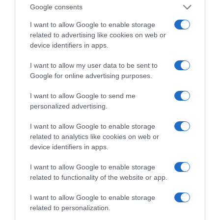
Google consents
I want to allow Google to enable storage
ΔΙΑΒΑΣΤΕ ΚΑΙ ΤΑ ΠΑΡΑΚΑΤΩ
related to advertising like cookies on web or
device identifiers in apps.
Τίτλοι τέλους
I want to allow my user data to be sent to
Μεταμόρφωση του Σωτήρος: Τα έθιμα, ο
Google for online advertising purposes.
συμβολισμός και η αλλαγή του καιρού
I want to allow Google to send me
Κάποιοι εντός ΕΛΑΣ εκθέτουν τον Τσίπρα
personalized advertising.
Ουδεμία ενημέρωση για τις συνομιλίες με τη Λιβύη
I want to allow Google to enable storage
related to analytics like cookies on web or
Ο καιρός των επομένων ημερών: Κανονικός
device identifiers in apps.
Αύγουστος με δυνατούς βοριάδες και σταδιακή
άνοδο της θερμοκρασίας
I want to allow Google to enable storage
related to functionality of the website or app.
Coolcation: Τι είναι η νέα τάση και πώς θα βρείτε
προορισμούς δροσιάς στην Ελλάδα
I want to allow Google to enable storage
related to personalization.
ΤΟ ΒΙΒΛΙΟ ΣΤΟ “Π”