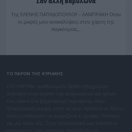
Σαν άλλη Βαβυλώνα
Της ΕΛΕΝΗΣ ΠΑΠΑΔΟΠΟΥΛΟΥ – ΛΑΜΠΡΑΚΗ Όταν
οι μικρές μου ανακαλύψεις στον χάρτη της
παγκόσμιας…
ΤΟ ΠΑΡΟΝ ΤΗΣ ΚΥΡΙΑΚΗΣ
«ΤΟ ΠΑΡΟΝ», αισθανόμενο βαθιά υποχρέωση
απέναντι στην αγάπη των αναγνωστών και φίλων
του, έκανε ένα βήμα ακόμη περνώντας στην
ηλεκτρονική μορφή, ώστε να γίνει προσιτό σε όλους
όσους επιθυμούν να γνωρίζουν τι γράφει, Έλληνες
και μη, όπου γης. Στην ηλεκτρονική μας έκδοση οι
αναγνώστες μας μπορούν παράλληλα να