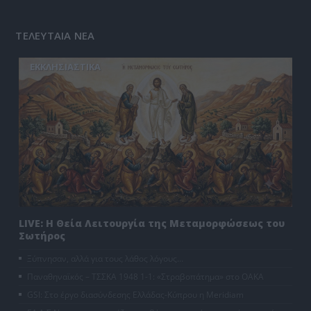
ΤΕΛΕΥΤΑΙΑ ΝΕΑ
ΕΚΚΛΗΣΙΑΣΤΙΚΑ
LIVE: Η Θεία Λειτουργία της Μεταμορφώσεως του
Σωτήρος
Ξύπνησαν, αλλά για τους λάθος λόγους…
Παναθηναϊκός – ΤΣΣΚΑ 1948 1-1: «Στραβοπάτημα» στο ΟΑΚΑ
GSI: Στο έργο διασύνδεσης Ελλάδας-Κύπρου η Meridiam