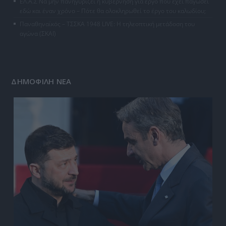
ΕΛ.Α.Σ Να μην πανηγυρίζει η κυβέρνηση για έργο που έχει παγώσει
εδώ και έναν χρόνο – Πότε θα ολοκληρωθεί το έργο του καλωδίου;
Παναθηναϊκός – ΤΣΣΚΑ 1948 LIVE: Η τηλεοπτική μετάδοση του
αγώνα (ΣΚΑΪ)
ΔΗΜΟΦΙΛΗ ΝΕΑ