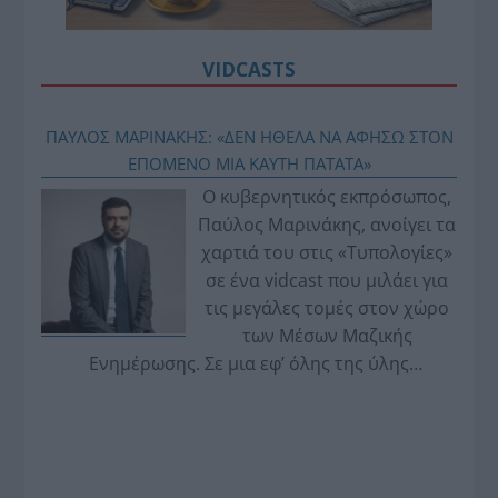
VIDCASTS
ΠΑΥΛΟΣ ΜΑΡΙΝΑΚΗΣ: «ΔΕΝ ΗΘΕΛΑ ΝΑ ΑΦΗΣΩ ΣΤΟΝ
ΕΠΟΜΕΝΟ ΜΙΑ ΚΑΥΤΗ ΠΑΤΑΤΑ»
Ο κυβερνητικός εκπρόσωπος,
Παύλος Μαρινάκης, ανοίγει τα
χαρτιά του στις «Τυπολογίες»
σε ένα vidcast που μιλάει για
τις μεγάλες τομές στον χώρο
των Μέσων Μαζικής
Ενημέρωσης. Σε μια εφ’ όλης της ύλης
συνέντευξη στον Βασίλη Κουφόπουλο, αναλύει
το χρονοδιάγραμμα για τις περιφερειακές και
ραδιοφωνικές άδειες, το πακέτο στήριξης των 80
εκατομμυρίων ευρώ για τον Τύπο, αλλά και την