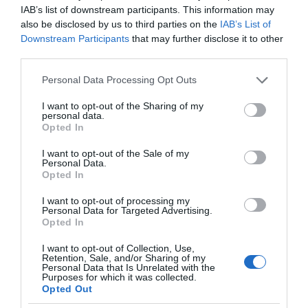
IAB’s list of downstream participants. This information may
also be disclosed by us to third parties on the
IAB’s List of
Downstream Participants
that may further disclose it to other
third parties.
Please note that this website/app uses one or more Google
Personal Data Processing Opt Outs
services and may gather and store information including but
not limited to your visit or usage behaviour. You may click to
I want to opt-out of the Sharing of my
personal data.
grant or deny consent to Google and its third-party tags to
Opted In
use your data for below specified purposes in below Google
consent section.
I want to opt-out of the Sale of my
Personal Data.
Opted In
I want to opt-out of processing my
Personal Data for Targeted Advertising.
Opted In
I want to opt-out of Collection, Use,
Retention, Sale, and/or Sharing of my
Personal Data that Is Unrelated with the
Purposes for which it was collected.
Opted Out