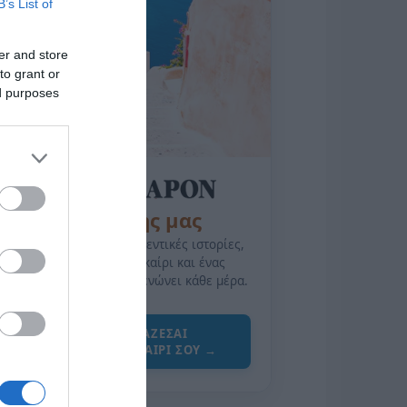
B’s List of
er and store
to grant or
ed purposes
της Ζωής μας
Οι άνθρωποι, οι αυθεντικές ιστορίες,
το ελληνικό καλοκαίρι και ένας
πολιτισμός που μας ενώνει κάθε μέρα.
ΌΣΑ ΧΡΕΙΆΖΕΣΑΙ
ΓΙΑ ΤΟ ΚΑΛΟΚΑΊΡΙ ΣΟΥ →