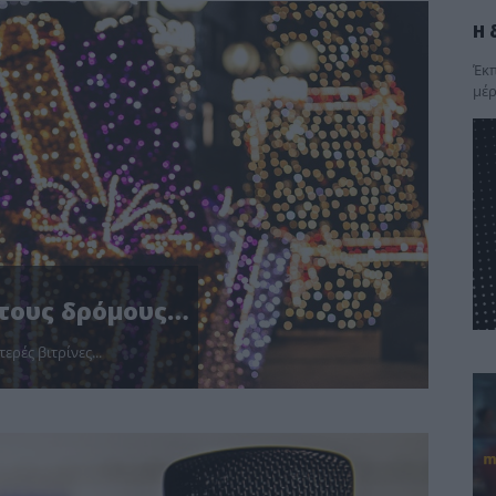
Η 
Έκπ
μέρ
στους δρόμους…
ερές βιτρίνες...