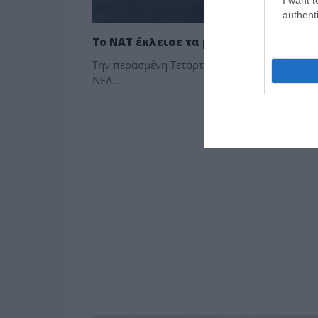
authenti
Το ΝΑΤ έκλεισε τα μάτια σε οφειλή 12,
Την περασμένη Τετάρτη επρόκειτο να βγει σ
ΝΕΛ...