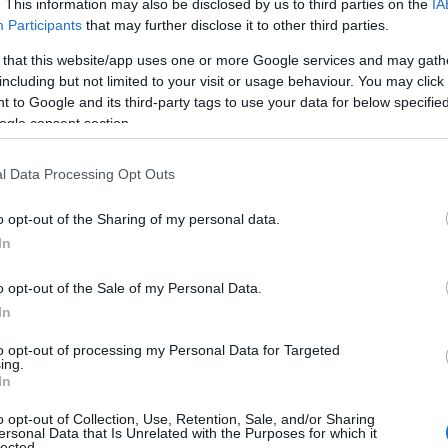
. This information may also be disclosed by us to third parties on the
IA
Participants
that may further disclose it to other third parties.
 Αγίου Διονυσίου
ίας για τον Πειραιά έγινε στη συνεδρίαση του
 that this website/app uses one or more Google services and may gath
ρας, όπου ψηφίστηκε κατά πλειοψηφία η […]
including but not limited to your visit or usage behaviour. You may click 
 to Google and its third-party tags to use your data for below specifi
ogle consent section.
l Data Processing Opt Outs
o opt-out of the Sharing of my personal data.
In
o opt-out of the Sale of my Personal Data.
In
to opt-out of processing my Personal Data for Targeted
ing.
In
o opt-out of Collection, Use, Retention, Sale, and/or Sharing
ersonal Data that Is Unrelated with the Purposes for which it
εορτών για τον Πειραιά
lected.