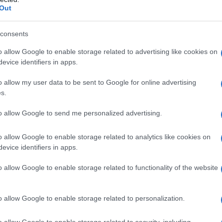
ΡΟ
Out
για τον Πειραιά.
Όσ
consents
Σάκ
διό
o allow Google to enable storage related to advertising like cookies on
Βρυ
evice identifiers in apps.
Βου
o allow my user data to be sent to Google for online advertising
απο
s.
ΕΡΤ
ρο
to allow Google to send me personalized advertising.
Έτο
Θα
o allow Google to enable storage related to analytics like cookies on
evice identifiers in apps.
Το 
ασφ
o allow Google to enable storage related to functionality of the website
Βο
o allow Google to enable storage related to personalization.
o allow Google to enable storage related to security, including