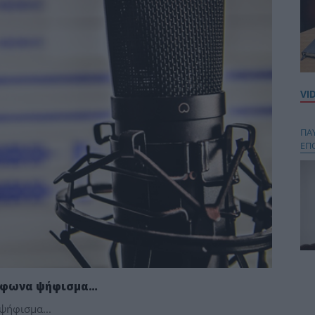
VI
ΠΑ
ΕΠ
Κου
περ
μόφωνα ψήφισμα…
στή
ψήφισμα...
και