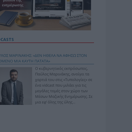
DCASTS
ΥΛΟΣ ΜΑΡΙΝΑΚΗΣ: «ΔΕΝ ΗΘΕΛΑ ΝΑ ΑΦΗΣΩ ΣΤΟΝ
ΟΜΕΝΟ ΜΙΑ ΚΑΥΤΗ ΠΑΤΑΤΑ»
Ο κυβερνητικός εκπρόσωπος,
Παύλος Μαρινάκης, ανοίγει τα
χαρτιά του στις «Τυπολογίες» σε
ένα vidcast που μιλάει για τις
μεγάλες τομές στον χώρο των
Μέσων Μαζικής Ενημέρωσης. Σε
μια εφ’ όλης της ύλης
συνέντευξη στον Βασίλη
φόπουλο, αναλύει το χρονοδιάγραμμα για τις
ιφερειακές και ραδιοφωνικές άδειες, το πακέτο
ριξης των 80 εκατομμυρίων ευρώ για τον Τύπο, αλλά
 την πρωτοβουλία για την άρση της ανωνυμίας στο