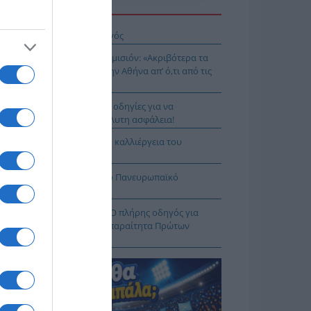
Η ΕΙΔΗΣΕΩΝ
ιος Νικάνωρ ο θαυματουργός
ης Αρναούτογλου προς Κομισιόν: «Ακριβότερα τα
δια από τους Ευζώνους στην Αθήνα απ’ ό,τι από τις
ξέλλες μέχρι την Ελλάδα»
τιές χωρίς ρίσκο: 8 χρυσές οδηγίες για να
λαμβάνεις το νερό με απόλυτη ασφάλεια!
3 – «Project Περιφέρεια»: Η καλλιέργεια του
δάκινου στη Νάουσα
ιμη η Λίμνη Στράτου για το Πανευρωπαϊκό
λάσσιου Σκι Νέων
φαρμακείο των διακοπών: Ο πλήρης οδηγός για
αλείς εξορμήσεις και τα απαραίτητα Πρώτων
ηθειών