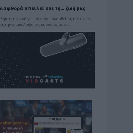
διαφθορά απειλεί και τη… ζωή μας
ληκτη, η κοινή γνώμη παρακολουθεί τις τελευταίες
ες την αποκάλυψη της κο­μπίνας με τα…