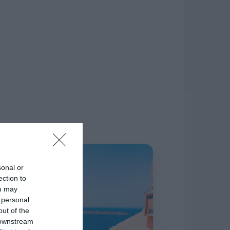
δίκτυο.
Η ΣΤΗΛΗ ΜΑΣ
sonal or
ection to
ou may
 personal
out of the
 downstream