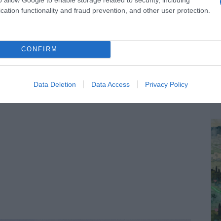
cation functionality and fraud prevention, and other user protection.
3 εκατ. ευρώ!
τον πλειστηριασμό το πλοίο «ΑΙΟΛΟΣ ΚΕΝΤΕΡΗΣ» της
CONFIRM
ΔΕ
Data Deletion
Data Access
Privacy Policy