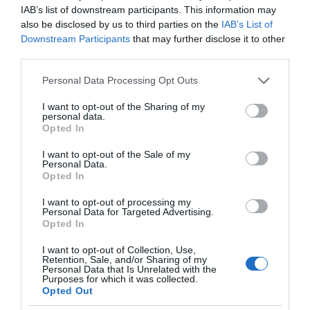
πρωτοβουλία για την άρση της ανωνυμίας στο
IAB’s list of downstream participants. This information may
διαδίκτυο.
also be disclosed by us to third parties on the
IAB’s List of
Downstream Participants
that may further disclose it to other
third parties.
Please note that this website/app uses one or more Google
Personal Data Processing Opt Outs
services and may gather and store information including but
not limited to your visit or usage behaviour. You may click to
I want to opt-out of the Sharing of my
personal data.
grant or deny consent to Google and its third-party tags to
Opted In
use your data for below specified purposes in below Google
consent section.
I want to opt-out of the Sale of my
Personal Data.
Opted In
I want to opt-out of processing my
Personal Data for Targeted Advertising.
Η ΣΤΗΛΗ ΜΑΣ
Opted In
I want to opt-out of Collection, Use,
Retention, Sale, and/or Sharing of my
Personal Data that Is Unrelated with the
Purposes for which it was collected.
Opted Out