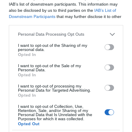
IAB’s list of downstream participants. This information may
also be disclosed by us to third parties on the
IAB’s List of
Downstream Participants
that may further disclose it to other
third parties.
Please note that this website/app uses one or more Google
Personal Data Processing Opt Outs
services and may gather and store information including but
not limited to your visit or usage behaviour. You may click to
I want to opt-out of the Sharing of my
personal data.
της Ζωής μας
grant or deny consent to Google and its third-party tags to
Opted In
use your data for below specified purposes in below Google
Οι άνθρωποι, οι αυθεντικές ιστορίες,
consent section.
I want to opt-out of the Sale of my
το ελληνικό καλοκαίρι και ένας
Personal Data.
πολιτισμός που μας ενώνει κάθε μέρα.
Opted In
I want to opt-out of processing my
ΌΣΑ ΧΡΕΙΆΖΕΣΑΙ
Personal Data for Targeted Advertising.
ΓΙΑ ΤΟ ΚΑΛΟΚΑΊΡΙ ΣΟΥ →
Opted In
I want to opt-out of Collection, Use,
Retention, Sale, and/or Sharing of my
Personal Data that Is Unrelated with the
ΡΟΗ ΕΙΔΗΣΕΩΝ
Purposes for which it was collected.
Opted Out
ΙΟΣ ΔΥΤΙΚΟΥ ΝΕΙΛΟΥ: ΣΥΝΑΓΕΡΜΟΣ ΑΠΟ ΤΟΝ ΙΣΑ ΓΙΑ