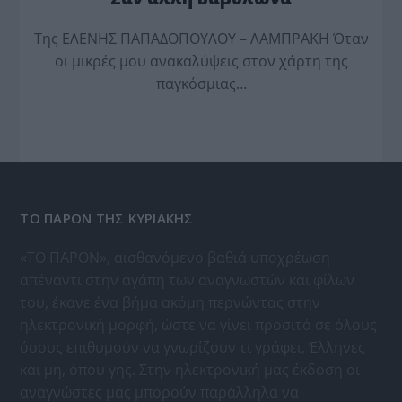
Της ΕΛΕΝΗΣ ΠΑΠΑΔΟΠΟΥΛΟΥ – ΛΑΜΠΡΑΚΗ Όταν
οι μικρές μου ανακαλύψεις στον χάρτη της
παγκόσμιας…
ΤΟ ΠΑΡΟΝ ΤΗΣ ΚΥΡΙΑΚΗΣ
«ΤΟ ΠΑΡΟΝ», αισθανόμενο βαθιά υποχρέωση
απέναντι στην αγάπη των αναγνωστών και φίλων
του, έκανε ένα βήμα ακόμη περνώντας στην
ηλεκτρονική μορφή, ώστε να γίνει προσιτό σε όλους
όσους επιθυμούν να γνωρίζουν τι γράφει, Έλληνες
και μη, όπου γης. Στην ηλεκτρονική μας έκδοση οι
αναγνώστες μας μπορούν παράλληλα να