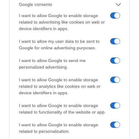
Google consents
ΤΗΝ ΑΤΤΙΚΗ
I want to allow Google to enable storage
ΕΛΣΤΑΤ: Δείκτης τιμών καταναλωτή (Ιούλιος 2026)
related to advertising like cookies on web or
Το… Δικαίωμα στη Σιωπή…: Ο Πιερρακάκης
device identifiers in apps.
διορθώνει την εικόνα μιας «διεφθαρμένης» Ελλάδας
I want to allow my user data to be sent to
Νέο Ειδικό Χωροταξικό Πλαίσιο για τον Τουρισμό
Google for online advertising purposes.
(ΚΥΑ)
I want to allow Google to send me
Όσιος Νικάνωρ ο θαυματουργός
personalized advertising.
Σάκης Αρναούτογλου προς Κομισιόν: «Ακριβότερα τα
I want to allow Google to enable storage
διόδια από τους Ευζώνους στην Αθήνα απ’ ό,τι από
related to analytics like cookies on web or
τις Βρυξέλλες μέχρι την Ελλάδα»
device identifiers in apps.
I want to allow Google to enable storage
related to functionality of the website or app.
I want to allow Google to enable storage
related to personalization.