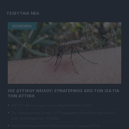
ΤΕΛΕΥΤΑΙΑ ΝΕΑ
ΚΟΙΝΩΝΙΑ
ΙΟΣ ΔΥΤΙΚΟΥ ΝΕΙΛΟΥ: ΣΥΝΑΓΕΡΜΟΣ ΑΠΟ ΤΟΝ ΙΣΑ ΓΙΑ
ΤΗΝ ΑΤΤΙΚΗ
ΕΛΣΤΑΤ: Δείκτης τιμών καταναλωτή (Ιούλιος 2026)
Το… Δικαίωμα στη Σιωπή…: Ο Πιερρακάκης διορθώνει την εικόνα
μιας «διεφθαρμένης» Ελλάδας
Νέο Ειδικό Χωροταξικό Πλαίσιο για τον Τουρισμό (ΚΥΑ)