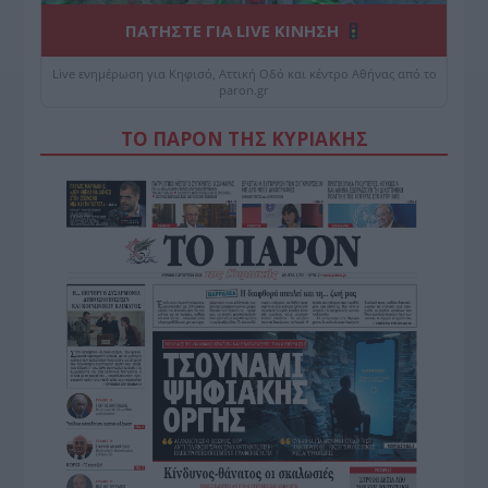
ΠΑΤΗΣΤΕ ΓΙΑ LIVE ΚΙΝΗΣΗ
Live ενημέρωση για Κηφισό, Αττική Οδό και κέντρο Αθήνας από το
paron.gr
ΤΟ ΠΑΡΟΝ ΤΗΣ ΚΥΡΙΑΚΗΣ