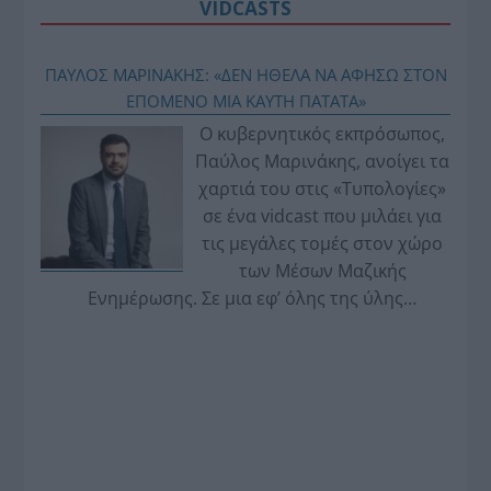
VIDCASTS
ΠΑΥΛΟΣ ΜΑΡΙΝΑΚΗΣ: «ΔΕΝ ΗΘΕΛΑ ΝΑ ΑΦΗΣΩ ΣΤΟΝ
ΕΠΟΜΕΝΟ ΜΙΑ ΚΑΥΤΗ ΠΑΤΑΤΑ»
Ο κυβερνητικός εκπρόσωπος,
Παύλος Μαρινάκης, ανοίγει τα
χαρτιά του στις «Τυπολογίες»
σε ένα vidcast που μιλάει για
τις μεγάλες τομές στον χώρο
των Μέσων Μαζικής
Ενημέρωσης. Σε μια εφ’ όλης της ύλης
συνέντευξη στον Βασίλη Κουφόπουλο, αναλύει
το χρονοδιάγραμμα για τις περιφερειακές και
ραδιοφωνικές άδειες, το πακέτο στήριξης των 80
εκατομμυρίων ευρώ για τον Τύπο, αλλά και την
πρωτοβουλία για την άρση της ανωνυμίας στο
διαδίκτυο.