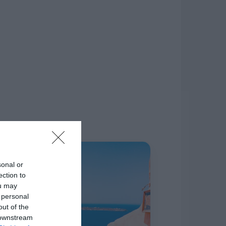
δίκτυο.
Η ΣΤΗΛΗ ΜΑΣ
sonal or
ection to
ou may
 personal
out of the
 downstream