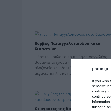
ΤΟ ΘΕΜΑ
Βόμβες Παπαγγελόπουλου κατά
δικαστών!
Πήρε το… όπλο του ο πρώην Εισαγγελέας –
Βαθαίνει το χάσμα -Τους κατηγορεί για
αλαζονεία και εξαρτήσεις… -Ποιες είναι οι
paron.gr 
μεγάλες εκπλήξεις που προανήγγειλε ο […]
If you wish 
sensitive in
confirm you
ΤΟ ΘΕΜΑ
continue se
information 
further disc
Οι αγρότες της Καρδίτσας, είναι έτοι