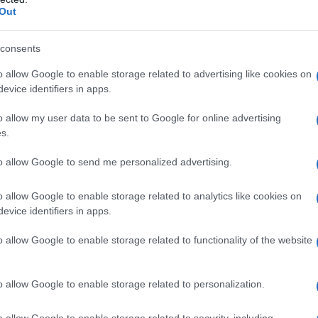
ΡΟ
Out
Ξύπ
consents
Παν
ΟΑ
o allow Google to enable storage related to advertising like cookies on
evice identifiers in apps.
GSI
ΕΛ.
o allow my user data to be sent to Google for online advertising
έχε
s.
ολο
to allow Google to send me personalized advertising.
Παν
μετ
o allow Google to enable storage related to analytics like cookies on
Ο Ό
evice identifiers in apps.
ΗΛΕ
συ
o allow Google to enable storage related to functionality of the website
o allow Google to enable storage related to personalization.
o allow Google to enable storage related to security, including