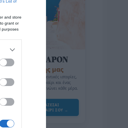
B’s List of
er and store
to grant or
ed purposes
της Ζωής μας
Οι άνθρωποι, οι αυθεντικές ιστορίες,
το ελληνικό καλοκαίρι και ένας
πολιτισμός που μας ενώνει κάθε μέρα.
ΌΣΑ ΧΡΕΙΆΖΕΣΑΙ
ΓΙΑ ΤΟ ΚΑΛΟΚΑΊΡΙ ΣΟΥ →