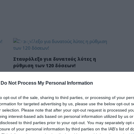
δια
ΤΟ ΘΕΜΑ
Σταυρόλεξο για δυνατούς λύτες η
ρύθμιση των 120 δόσεων!
Με τις ακραίες προϋποθέσεις που έχουν βάλει
-Οι δανειστές μπλοκάρουν λύση χωρίς κανέναν
-
Do Not Process My Personal Information
όρο, γιατί θα έχει πολλά έσοδα το Δημόσιο και
δεν θα εκβιάζεται […]
to opt-out of the sale, sharing to third parties, or processing of your per
formation for targeted advertising by us, please use the below opt-out s
r selection. Please note that after your opt-out request is processed y
ΤΟ ΘΕΜΑ
eing interest-based ads based on personal information utilized by us or
disclosed to third parties prior to your opt-out. You may separately opt-
losure of your personal information by third parties on the IAB’s list of
μοι
Κατασχέσεις ακινήτων για χρέη 500