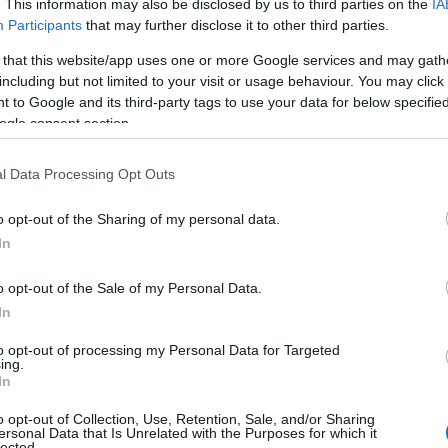
. This information may also be disclosed by us to third parties on the
IA
ευρώ σε Εφορία και Ταμεία!
Participants
that may further disclose it to other third parties.
Ψηφίζεται άρον άρον η τροπολογία που είναι
 that this website/app uses one or more Google services and may gath
στα προαπαιτούμενα για τη δόση -Τέλος οι
including but not limited to your visit or usage behaviour. You may click 
απεργίες με τη διάταξη 50%+1 Ανάθεμα στο
 to Google and its third-party tags to use your data for below specifi
του
ποδαρικό που μας έκανε […]
ogle consent section.
l Data Processing Opt Outs
o opt-out of the Sharing of my personal data.
In
ές
o opt-out of the Sale of my Personal Data.
ν
In
[…]
to opt-out of processing my Personal Data for Targeted
ing.
In
o opt-out of Collection, Use, Retention, Sale, and/or Sharing
ersonal Data that Is Unrelated with the Purposes for which it
lected.