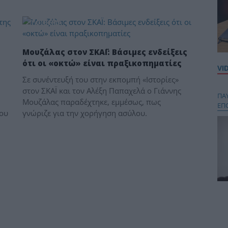
ΤΟ ΘΕΜΑ
Μουζάλας στον ΣΚΑΪ: Βάσιμες ενδείξεις
ότι οι «οκτώ» είναι πραξικοπηματίες
VI
Σε συνέντευξή του στην εκπομπή «Ιστορίες»
στον ΣΚΑΪ και τον Αλέξη Παπαχελά ο Γιάννης
ΠΑ
Μουζάλας παραδέχτηκε, εμμέσως, πως
ΕΠ
δου
γνώριζε για την χορήγηση ασύλου.
Κου
περ
στή
και