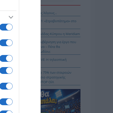
Η ΕΙΔΗΣΕΩΝ
νησαν, αλλά για τους λάθος λόγους…
αθηναϊκός – ΤΣΣΚΑ 1948 1-1: «Στραβοπάτημα» στο
ΚΑ
: Στο έργο διασύνδεσης Ελλάδας-Κύπρου η Meridiam
Α.Σ Να μην πανηγυρίζει η κυβέρνηση για έργο που
ι παγώσει εδώ και έναν χρόνο – Πότε θα
κληρωθεί το έργο του καλωδίου;
αθηναϊκός – ΤΣΣΚΑ 1948 LIVE: Η τηλεοπτική
άδοση του αγώνα (ΣΚΑΪ)
μιλος AKTOR εξαγοράζει το 75% των εταιρειών
ΚΤΩΡ και THALIS στο πλαίσιο στρατηγικής
νεργασίας με τον Όμιλο ΜΟΤΟΡ ΟΪΛ