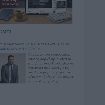
DCASTS
ΥΛΟΣ ΜΑΡΙΝΑΚΗΣ: «ΔΕΝ ΗΘΕΛΑ ΝΑ ΑΦΗΣΩ ΣΤΟΝ
ΟΜΕΝΟ ΜΙΑ ΚΑΥΤΗ ΠΑΤΑΤΑ»
Ο κυβερνητικός εκπρόσωπος,
Παύλος Μαρινάκης, ανοίγει τα
χαρτιά του στις «Τυπολογίες» σε
ένα vidcast που μιλάει για τις
μεγάλες τομές στον χώρο των
Μέσων Μαζικής Ενημέρωσης. Σε
μια εφ’ όλης της ύλης
συνέντευξη στον Βασίλη
φόπουλο, αναλύει το χρονοδιάγραμμα για τις
ιφερειακές και ραδιοφωνικές άδειες, το πακέτο
ριξης των 80 εκατομμυρίων ευρώ για τον Τύπο, αλλά
 την πρωτοβουλία για την άρση της ανωνυμίας στο