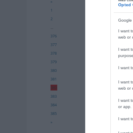
«
Opted 
1
2
Google 
...
I want t
376
web or d
377
I want t
378
purpose
379
I want 
380
381
I want t
382
web or d
383
I want t
384
or app.
385
I want t
»
I want t