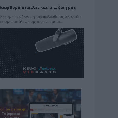
διαφθορά απειλεί και τη… ζωή μας
ληκτη, η κοινή γνώμη παρακολουθεί τις τελευταίες
ες την αποκάλυψη της κο­μπίνας με τα…