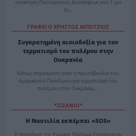
σύγκληση Πενταμερούς Διασκέψεως συν 1 για
το…
ΓΡΑΦΕΙ Ο ΧΡΗΣΤΟΣ ΜΠΟΤΖΙΟΣ
Συγκρατημένη αισιοδοξία για τον
τερματισμό του πολέμου στην
Ουκρανία
Κάπως απρόσμενη ήταν η πρωτοβουλία του
Αμερικανού Προέδρου για τερματισμό του
πολέμου στην Ουκρανία,…
*ZΙΖΑΝΙΟ*
Η Ναυτιλία εκπέμπει «SOS»
Η πρόεδρος της Ένωσης Ελλήνων Εφοπλιστών