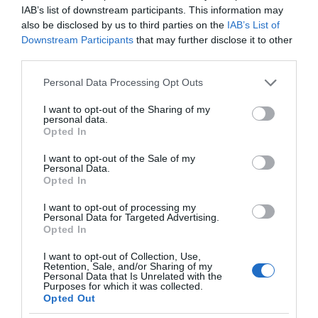
IAB’s list of downstream participants. This information may
also be disclosed by us to third parties on the
IAB’s List of
Downstream Participants
that may further disclose it to other
third parties.
Please note that this website/app uses one or more Google
Personal Data Processing Opt Outs
services and may gather and store information including but
not limited to your visit or usage behaviour. You may click to
I want to opt-out of the Sharing of my
personal data.
grant or deny consent to Google and its third-party tags to
Opted In
use your data for below specified purposes in below Google
Η ΣΤΗΛΗ ΜΑΣ
consent section.
I want to opt-out of the Sale of my
Personal Data.
Opted In
I want to opt-out of processing my
Personal Data for Targeted Advertising.
Opted In
I want to opt-out of Collection, Use,
Retention, Sale, and/or Sharing of my
Personal Data that Is Unrelated with the
Purposes for which it was collected.
Opted Out