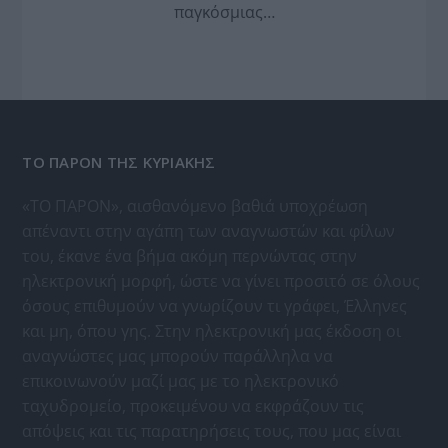
παγκόσμιας…
ΤΟ ΠΑΡΟΝ ΤΗΣ ΚΥΡΙΑΚΗΣ
«ΤΟ ΠΑΡΟΝ», αισθανόμενο βαθιά υποχρέωση
απέναντι στην αγάπη των αναγνωστών και φίλων
του, έκανε ένα βήμα ακόμη περνώντας στην
ηλεκτρονική μορφή, ώστε να γίνει προσιτό σε όλους
όσους επιθυμούν να γνωρίζουν τι γράφει, Έλληνες
και μη, όπου γης. Στην ηλεκτρονική μας έκδοση οι
αναγνώστες μας μπορούν παράλληλα να
επικοινωνούν μαζί μας με το ηλεκτρονικό
ταχυδρομείο, προκειμένου να εκφράζουν τις
απόψεις και τις παρατηρήσεις τους, που μας είναι