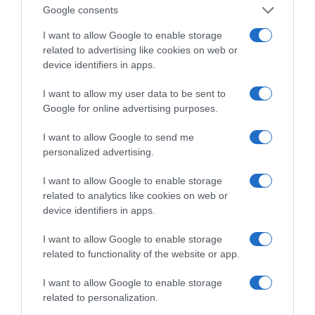
Google consents
I want to allow Google to enable storage
related to advertising like cookies on web or
device identifiers in apps.
I want to allow my user data to be sent to
της Ζωής μας
Google for online advertising purposes.
Οι άνθρωποι, οι αυθεντικές ιστορίες,
I want to allow Google to send me
το ελληνικό καλοκαίρι και ένας
personalized advertising.
πολιτισμός που μας ενώνει κάθε μέρα.
I want to allow Google to enable storage
ΌΣΑ ΧΡΕΙΆΖΕΣΑΙ
related to analytics like cookies on web or
ΓΙΑ ΤΟ ΚΑΛΟΚΑΊΡΙ ΣΟΥ →
device identifiers in apps.
I want to allow Google to enable storage
related to functionality of the website or app.
ΡΟΗ ΕΙΔΗΣΕΩΝ
I want to allow Google to enable storage
Προβληματίζει το κύμα φυγής των συνταξιούχων
related to personalization.