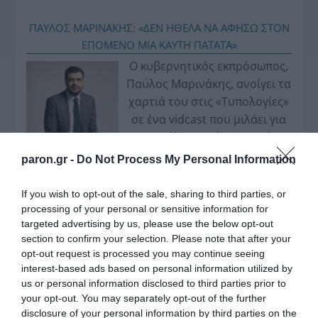
ΠΑΥΛΟΣ ΜΑΡΙΝΑΚΗΣ: «ΔΕΝ ΗΘΕΛΑ ΝΑ ΑΦΗΣΩ ΣΤΟΝ
ΕΠΟΜΕΝΟ ΜΙΑ ΚΑΥΤΗ ΠΑΤΑΤΑ»
Ο κυβερνητικός εκπρόσωπος,
Παύλος Μαρινάκης, ανοίγει τα
χαρτιά του στις «Τυπολογίες»
σε ένα vidcast που μιλάει για
τις μεγάλες τομές στον χώρο
των Μέσων Μαζικής
paron.gr -
Do Not Process My Personal Information
Ενημέρωσης. Σε μια εφ’ όλης της ύλης
συνέντευξη στον Βασίλη Κουφόπουλο, αναλύει
If you wish to opt-out of the sale, sharing to third parties, or
το χρονοδιάγραμμα για τις περιφερειακές και
processing of your personal or sensitive information for
targeted advertising by us, please use the below opt-out
ραδιοφωνικές άδειες, το πακέτο στήριξης των 80
section to confirm your selection. Please note that after your
εκατομμυρίων ευρώ για τον Τύπο, αλλά και την
opt-out request is processed you may continue seeing
πρωτοβουλία για την άρση της ανωνυμίας στο
interest-based ads based on personal information utilized by
διαδίκτυο.
us or personal information disclosed to third parties prior to
your opt-out. You may separately opt-out of the further
disclosure of your personal information by third parties on the