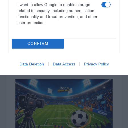
Αντίστροφη μέτρηση για το Μπέρμιγχαμ 2026:
I want to allow Google to enable storage
Ιστορική ελληνική παρουσία στο Ευρωπαϊκό Στίβου
related to security, including authentication
functionality and fraud prevention, and other
Η Ναυτιλία εκπέμπει «SOS»
user protection.
Τι πρέπει να κάνετε σε περίπτωση που σας τσιμπήσει
μωβ μέδουσα
CONFIRM
Πώς να κάνετε «smart spending» στις φετινές σας
διακοπές
ΑΕΚ: Πρόβα τζενεράλε με Athens Kallithea πριν από
Data Deletion
Data Access
Privacy Policy
το Super Cup