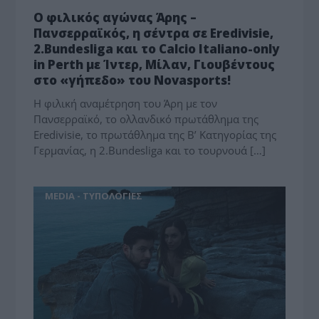
Ο φιλικός αγώνας Άρης –
Πανσερραϊκός, η σέντρα σε Eredivisie,
2.Bundesliga και το Calcio Italiano-only
in Perth με Ίντερ, Μίλαν, Γιουβέντους
στο «γήπεδο» του Novasports!
Η φιλική αναμέτρηση του Άρη με τον
Πανσερραϊκό, το ολλανδικό πρωτάθλημα της
Eredivisie, το πρωτάθλημα της Β’ Κατηγορίας της
Γερμανίας, η 2.Bundesliga και το τουρνουά […]
MEDIA - ΤΥΠΟΛΟΓΙΕΣ